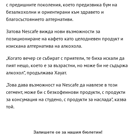
с предишните поколения, което предизвика бум на
безалкохолни и ориентирани към здравето и
благосъстоянието алтернативи.
Затова Nescafe вижда нови възможности за
позициониране на кафето като целодневен продукт и
изискана алтернатива на алкохола.
„Когато вечер се събират с приятели, те биха искали да
пият нещо, което е за възрастни, но може би не съдържа
алкохол“, продължава Хауат.
„Това дава възможност на Nescafe да навлезе в този
сегмент, може би с безкофеинови продукти, с продукти
за консумация на студено, с продукти за наслада“, казва
той.