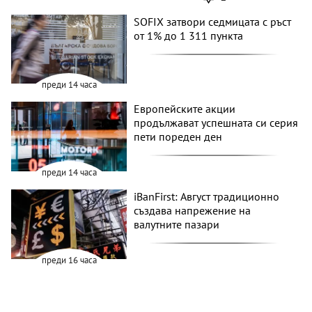
SOFIX затвори седмицата с ръст
от 1% до 1 311 пункта
преди 14 часа
Европейските акции
продължават успешната си серия
пети пореден ден
преди 14 часа
iBanFirst: Август традиционно
създава напрежение на
валутните пазари
преди 16 часа