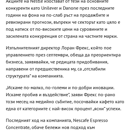
Акциите на Nestle изостават от тези на основните
конкуренти като Unilever и Danone през последните
години на фона на по-слаб ръст на продажбите и
ревизирани прогнози, въпреки че секторът като цяло е
под натиск от по-високите цени на суровините и
засилената конкуренция от страна на частните марки.
Изпълнителният директор Лоран Фрекс, който пое
управлението през септември, обеща да преориентира
бизнеса, заявявайки, че редицата придобивания,
направени от предшественика му, са „отслабили
структурата“ на компанията.
„Искаме по-малко, по-големи и по-добри иновации.
Искаме пробив и въздействие“, заяви Фрекс по-рано
този месец на медийно събитие, посочвайки кафето като
една от категориите с най-висок процент „ясни“ успехи.
Последният ход на компанията, Nescafe Espresso
Concentrate, обаче бележи нов подход към