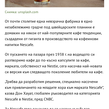
Снимка: unsplash.com
От почти столетие една невзрачна фабрика в едно
незабележимо градче под швейцарските планини е
домакин на някои от най-популярните кафе тенденции,
създадени от гиганта в производството на кофеинови
напитки Nescafe.
От пускането на пазара през 1938 г. на водещото си
разтворимо кафе до по-късно капсулите за кафе,
марката, собственост на Nestle, сега насочва най-новата
си версия към следващото поколение любители на кафе.
„Трябва да разработим решения, специално насочени
към привличането на младите хора към марката Nescafe“,
казва Дон Хауат, глобален ръководител на категорията
Nescafe в Nestle, пред CNBC.
За Nescafe това означава да се насочи към бързо