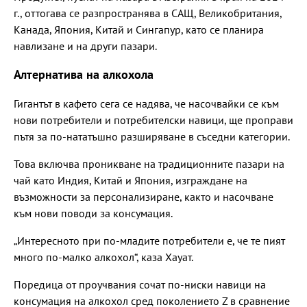
г., оттогава се разпространява в САЩ, Великобритания,
Канада, Япония, Китай и Сингапур, като се планира
навлизане и на други пазари.
Алтернатива на алкохола
Гигантът в кафето сега се надява, че насочвайки се към
нови потребители и потребителски навици, ще проправи
пътя за по-нататъшно разширяване в съседни категории.
Това включва проникване на традиционните пазари на
чай като Индия, Китай и Япония, изграждане на
възможности за персонализиране, както и насочване
към нови поводи за консумация.
„Интересното при по-младите потребители е, че те пият
много по-малко алкохол“, каза Хауат.
Поредица от проучвания сочат по-ниски навици на
консумация на алкохол сред поколението Z в сравнение