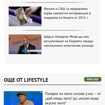
Япония и САЩ са предприели
първа съвместна интервенция в
подкрепа на йената от 2011 г.
Щерьо Ножаров: Може да има
актуализация на бюджета заради
неизпълнени капиталови разходи
ОЩЕ ОТ LIFESTYLE
ВИЖ ОЩЕ
Пазарът на люти сосове у нас – от
„дай нещо люто“ до „искам нещо
вкусно люто“