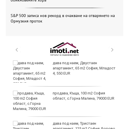
S&P 500 записа нов рекорд в очакване на отварянето на
Ормузкия проток
дава под наем, Двустаен
апартамент, 65 m2 София, Младост
иж
4, 550 EUR
на
продава, Къща, 100 m2 София
област, с.Горна Малина, 79000 EUR
дава под наем, Тристаен
апартамент, 125 m2 София, Борово,