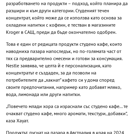
разработването на продукти – подход, който планира да
разшири и към други категории. Студеният течен
концентрат, който може да се използва като основа за
охладени напитки с кофеин, е тестван в магазините
Kroger в САЩ, преди да бъде окончателно одобрен.
Това е един от редицата продукти студено кафе, които
наводниха пазара напоследък, но по-голямата част от
тях са предварително смесени и готови за консумация.
Nestle заявява, че целта ѝ е персонализация, като
концентратът е създаден, за да позволи на
потребителите да „хакнат“ кафето си у дома според
своите предпочитания, например като добавят мляко,
вода, лимонада или други напитки.
„Повечето млади хора са израснали със студено кафе... те
очакват студено кафе, много аромати, текстури, добавки“,
каза Хауат.
Продуктът, пуснат на пазара в Австралия в края на 2024