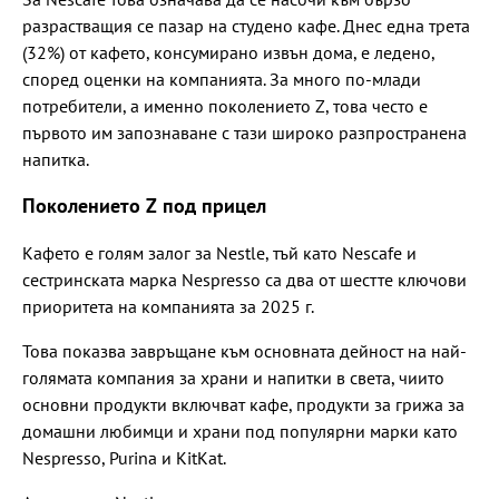
разрастващия се пазар на студено кафе. Днес една трета
(32%) от кафето, консумирано извън дома, е ледено,
според оценки на компанията. За много по-млади
потребители, а именно поколението Z, това често е
първото им запознаване с тази широко разпространена
напитка.
Поколението Z под прицел
Кафето е голям залог за Nestle, тъй като Nescafe и
сестринската марка Nespresso са два от шестте ключови
приоритета на компанията за 2025 г.
Това показва завръщане към основната дейност на най-
голямата компания за храни и напитки в света, чиито
основни продукти включват кафе, продукти за грижа за
домашни любимци и храни под популярни марки като
Nespresso, Purina и KitKat.