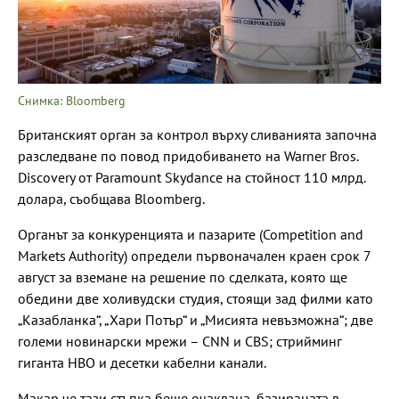
Снимка: Bloomberg
Британският орган за контрол върху сливанията започна
разследване по повод придобиването на Warner Bros.
Discovery от Paramount Skydance на стойност 110 млрд.
долара, съобщава Bloomberg.
Органът за конкуренцията и пазарите (Competition and
Markets Authority) определи първоначален краен срок 7
август за вземане на решение по сделката, която ще
обедини две холивудски студия, стоящи зад филми като
„Казабланка“, „Хари Потър“ и „Мисията невъзможна“; две
големи новинарски мрежи – CNN и CBS; стрийминг
гиганта HBO и десетки кабелни канали.
Макар че тази стъпка беше очаквана, базираната в