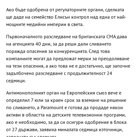
Ако бъде одобрена от регулаторните органи, сделката
ще даде на семейство Елисън контрол над една от най-
мощните медийни империи в света.
Първоначалното разследване на британската CMA дава
на агенцията 40 дни, за да реши дали сливането
поражда опасения за конкуренцията. След това
компаниите могат да предложат мерки за преодоляване
на тези опасения, а ако това не е достатъчно, ще започне
задълбочено разследване с продължителност 24
седмици.
Антимонополният орган на Европейския съюз вече е
определил 7 юли за краен срок за вземане на решение
по сливането, а Paramount е готова да продаде някои
активи в областта на детските телевизионни програми,
ако е необходимо, за да си осигури одобрение в блока
от 27 държави, заявиха миналата седмица източници,
запознати със сделката.