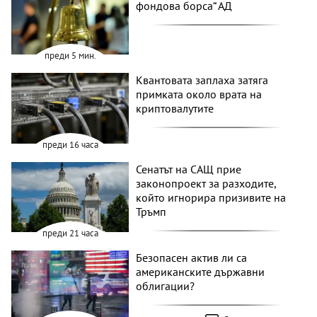
фондова борса“ АД
преди 5 мин.
Квантовата заплаха затяга
примката около врата на
криптовалутите
преди 16 часа
Сенатът на САЩ прие
законопроект за разходите,
който игнорира призивите на
Тръмп
преди 21 часа
Безопасен актив ли са
американските държавни
облигации?