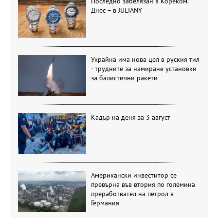
Последно забелязан в Кореком.
Днес – в JULIANY
Украйна има нова цел в руския тил
- трудните за намиране установки
за балистични ракети
Кадър на деня за 3 август
Американски инвеститор се
превърна във втория по големина
преработвател на петрол в
Германия