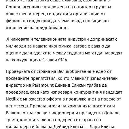
Лондон агенция е подложена на натиск от групи за
обществен интерес, синдикати и организации от
филмовата индустрия да заеме твърда позиция по
отношение на придобиването.
„Филмовата и телевизионната индустрии допринасят с
милиарди за нашата икономика, затова е важно да
оценим дали сделките между студиата могат да навредят
на конкуренцията“, заяви CMA.
Проверката от страна на Великобритания е едно от
последните препятствия, които главният изпълнителен
директор на Paramount Дейвид Елисън трябва да
преодолее, след като изпревари конкурентния кандидат
Netflix с множество оферти в продължение на повече от
пет месеца. Представители на компанията посетиха и
Вашингтон за срещи с акционери и президента Доналд
Тръмп, както и за лична подкрепа от страна на
милиардера и баща на Дейвид Елисън – Лари Елисън.