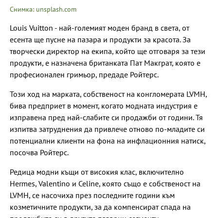
Снимка: unsplash.com
Louis Vuitton - най-големият моден бранд в света, от
есента ще пусне на пазара и продукти за красота. За
творчески директор на екипа, който ще отговаря за тези
продукти, е назначена британката Пат Макграт, която е
професионален гримьор, предаде Ройтерс.
Този ход на марката, собственост на конгломерата LVMH,
бива предприет в момент, когато модната индустрия е
изправена пред най-слабите си продажби от години. Тя
изпитва затруднения да привлече отново по-младите си
потенциални клиенти на фона на инфлационния натиск,
посочва Ройтерс.
Редица модни къщи от високия клас, включително
Hermes, Valentino и Celine, която също е собственост на
LVMH, се насочиха през последните години към
козметичните продукти, за да компенсират спада на