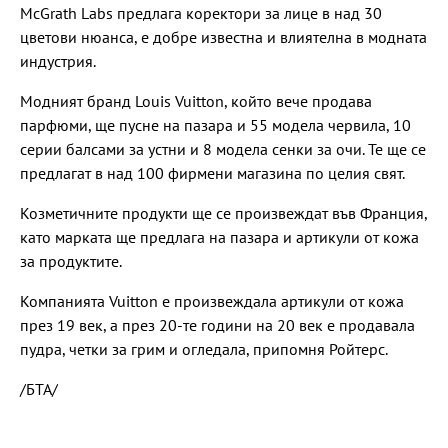
McGrath Labs предлага коректори за лице в над 30
цветови нюанса, е добре известна и влиятелна в модната
индустрия.
Модният бранд Louis Vuitton, който вече продава
парфюми, ще пусне на пазара и 55 модела червила, 10
серии балсами за устни и 8 модела сенки за очи. Те ще се
предлагат в над 100 фирмени магазина по целия свят.
Козметичните продукти ще се произвеждат във Франция,
като марката ще предлага на пазара и артикули от кожа
за продуктите.
Компанията Vuitton е произвеждала артикули от кожа
през 19 век, а през 20-те години на 20 век е продавала
пудра, четки за грим и огледала, припомня Ройтерс.
/БТА/