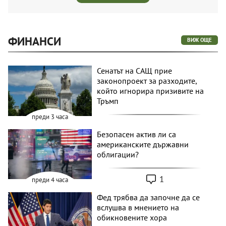
ФИНАНСИ
ВИЖ ОЩЕ
Сенатът на САЩ прие
законопроект за разходите,
който игнорира призивите на
Тръмп
преди 3 часа
Безопасен актив ли са
американските държавни
облигации?
1
преди 4 часа
Фед трябва да започне да се
вслушва в мнението на
обикновените хора