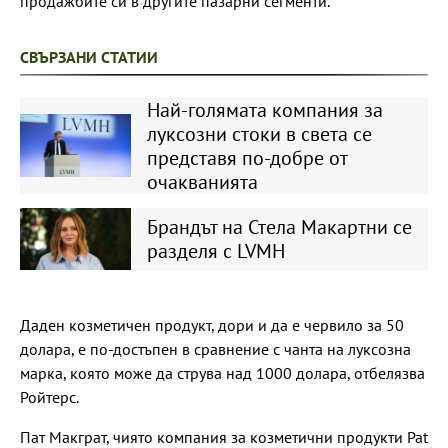
продажбите си в другите пазарни сегменти.
СВЪРЗАНИ СТАТИИ
Най-голямата компания за
луксозни стоки в света се
представя по-добре от
очакванията
Брандът на Стела Макартни се
разделя с LVMH
Даден козметичен продукт, дори и да е червило за 50
долара, е по-достъпен в сравнение с чанта на луксозна
марка, която може да струва над 1000 долара, отбелязва
Ройтерс.
Пат Макграт, чиято компания за козметични продукти Pat