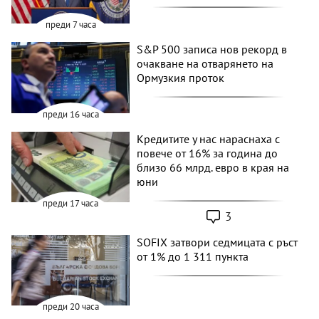
преди 7 часа
S&P 500 записа нов рекорд в
очакване на отварянето на
Ормузкия проток
преди 16 часа
Кредитите у нас нараснаха с
повече от 16% за година до
близо 66 млрд. евро в края на
юни
преди 17 часа
3
SOFIX затвори седмицата с ръст
от 1% до 1 311 пункта
преди 20 часа