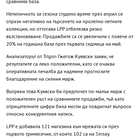
сравнима база.
Нетипичното за сезона студено време през април се
отрази негативно на търсенето на пролетно-летните
колекции, но оттогава LPP отбелязва рязко
възстановяване. Продажбите са се увеличили с повече от
20% на годишна база през първата седмица на май.
Анализаторът от Trigon Гжегож Куявски заяви, че
резултатите са леко положителни, като се очаква
оперативната печалба да надмине прогнозите
благодарение на силния марж.
Въпреки това Куявски би предпочел по-малък марж с
положителен ръст на сравнимите продажби, тъй като
отрицателните цифри биха могли да повдигнат въпроси
относно конкурентния натиск.
LPP е добавила 121 магазина към мрежата си през
първото тримесечие, от които 102 са на Sinsay.