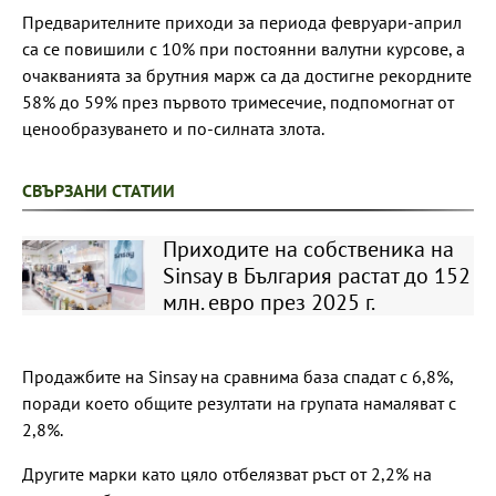
Предварителните приходи за периода февруари-април
са се повишили с 10% при постоянни валутни курсове, а
очакванията за брутния марж са да достигне рекордните
58% до 59% през първото тримесечие, подпомогнат от
ценообразуването и по-силната злота.
СВЪРЗАНИ СТАТИИ
Приходите на собственика на
Sinsay в България растат до 152
млн. евро през 2025 г.
Продажбите на Sinsay на сравнима база спадат с 6,8%,
поради което общите резултати на групата намаляват с
2,8%.
Другите марки като цяло отбелязват ръст от 2,2% на