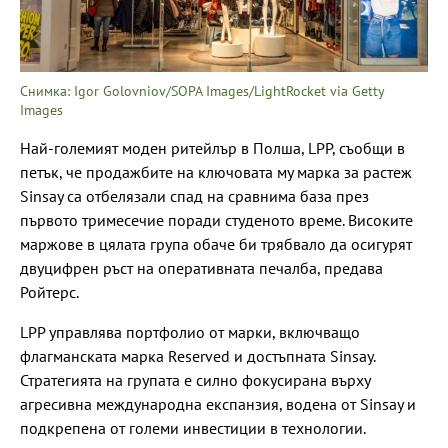
Снимка: Igor Golovniov/SOPA Images/LightRocket via Getty
Images
Най-големият моден ритейлър в Полша, LPP, съобщи в
петък, че продажбите на ключовата му марка за растеж
Sinsay са отбелязали спад на сравнима база през
първото тримесечие поради студеното време. Високите
маржове в цялата група обаче би трябвало да осигурят
двуцифрен ръст на оперативната печалба, предава
Ройтерс.
LPP управлява портфолио от марки, включващо
флагманската марка Reserved и достъпната Sinsay.
Стратегията на групата е силно фокусирана върху
агресивна международна експанзия, водена от Sinsay и
подкрепена от големи инвестиции в технологии.