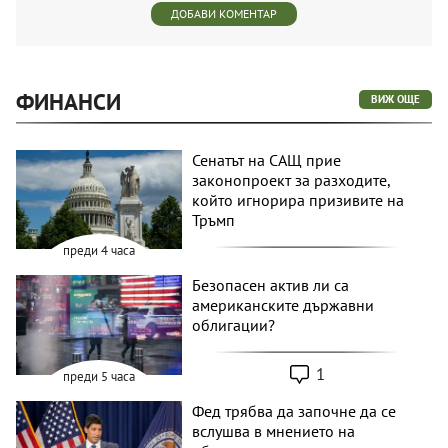
ДОБАВИ КОМЕНТАР
ФИНАНСИ
ВИЖ ОЩЕ
Сенатът на САЩ прие
законопроект за разходите,
който игнорира призивите на
Тръмп
преди 4 часа
Безопасен актив ли са
американските държавни
облигации?
1
преди 5 часа
Фед трябва да започне да се
вслушва в мнението на