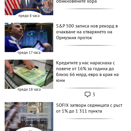
обикновените хора
преди 8 часа
S&P 500 записа нов рекорд в
очакване на отварянето на
Ормузкия проток
преди 17 часа
Кредитите у нас нараснаха с
повече от 16% за година до
близо 66 млрд. евро в края на
юни
преди 18 часа
3
SOFIX затвори седмицата с ръст
от 1% до 1 311 пункта