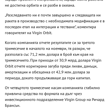
не достигна орбита и се разби в океана.
„Разследването ни е почти завършено и следващата ни
ракета в производство с необходимата модификация е в
последен етап на интеграция и тестване“, коментира
говорителят на Virgin Orbit.
Когато компанията отчете резултатите си за третото
тримесечие в началото на ноември, тя разкри, че
разполага със 71,2 млн. долара в брой към края на
тримесечието. При приходи от 30,9 млрд. долара Virgin
Orbit отчете коригирана загуба преди лихви, данъци,
амортизации и обезценка от 42,9 млн. долара за
периода, докато продължаваше да гори капитал.
От четвъртото тримесечие насам компанията стабилно
привлича средства по формата на дълг чрез
инвестиционното подразделение Virgin Group на Ричард
Брансън.