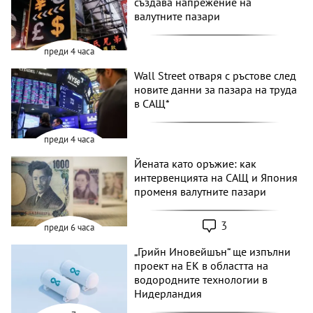
създава напрежение на
валутните пазари
преди 4 часа
Wall Street отваря с ръстове след
новите данни за пазара на труда
в САЩ*
преди 4 часа
Йената като оръжие: как
интервенцията на САЩ и Япония
променя валутните пазари
3
преди 6 часа
„Грийн Иновейшън“ ще изпълни
проект на ЕК в областта на
водородните технологии в
Нидерландия