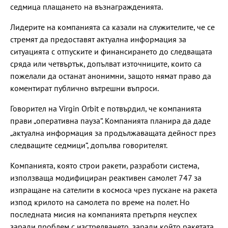
седмица плащането на възнагражденията.
Лидерите на компанията са казали на служителите, че се
стремят да предоставят актуална информация за
ситуацията с отпуските и финансирането до следващата
сряда или четвъртък, допълват източниците, които са
пожелали да останат анонимни, защото нямат право да
коментират публично вътрешни въпроси.
Говорител на Virgin Orbit е потвърдил, че компанията
прави „оперативна пауза“. Компанията планира да даде
„актуална информация за продължаващата дейност през
следващите седмици“, допълва говорителят.
Компанията, която строи ракети, разработи система,
използваща модифициран реактивен самолет 747 за
изпращане на сателити в космоса чрез пускане на ракета
изпод крилото на самолета по време на полет. Но
последната мисия на компанията претърпя неуспех
заради проблем с изстрелването, заради който ракетата