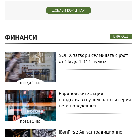
ДОБАВИ КОМЕНТАР
ФИНАНСИ
ВИЖ ОЩЕ
SOFIX затвори седмицата с ръст
от 1% до 1 311 пункта
преди 1 час
Европейските акции
продължават успешната си серия
пети пореден ден
преди 1 час
iBanFirst: Август традиционно