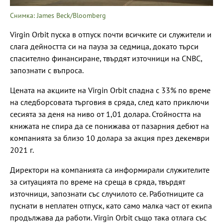
Снимка: James Beck/Bloomberg
Virgin Orbit пуска в отпуск почти всичките си служители и
слага дейността си на пауза за седмица, докато търси
спасително финансиране, твърдят източници на CNBC,
запознати с въпроса.
Цената на акциите на Virgin Orbit спадна с 33% по време
на следборсовата търговия в сряда, след като приключи
сесията за деня на ниво от 1,01 долара. Стойността на
книжата не спира да се понижава от пазарния дебют на
компанията за близо 10 долара за акция през декември
2021 г.
Директори на компанията са информирали служителите
за ситуацията по време на среща в сряда, твърдят
източници, запознати със случилото се. Работниците са
пуснати в неплатен отпуск, като само малка част от екипа
продължава да работи. Virgin Orbit също така отлага със