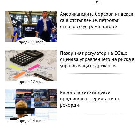
Американските борсови индекси
са в отстъпление, петролът
отново се устреми нагоре
преди 11 часа
Пазарният регулатор на ЕС ще
оценява управлението на риска в
управляващите дружества
преди 12 часа
Европейските индекси
продължават серията си от
рекорди
преди 14 часа