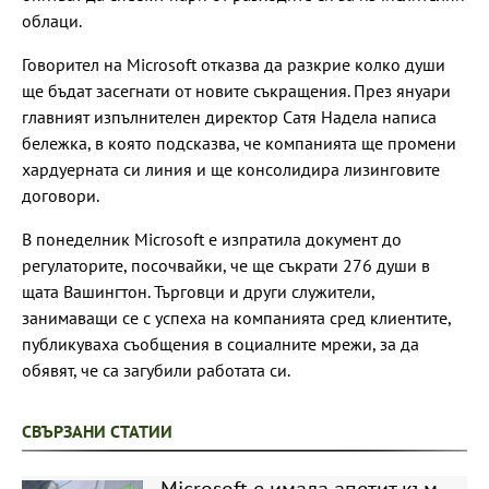
облаци.
Говорител на Microsoft отказва да разкрие колко души
ще бъдат засегнати от новите съкращения. През януари
главният изпълнителен директор Сатя Надела написа
бележка, в която подсказва, че компанията ще промени
хардуерната си линия и ще консолидира лизинговите
договори.
В понеделник Microsoft е изпратила документ до
регулаторите, посочвайки, че ще съкрати 276 души в
щата Вашингтон. Търговци и други служители,
занимаващи се с успеха на компанията сред клиентите,
публикуваха съобщения в социалните мрежи, за да
обявят, че са загубили работата си.
СВЪРЗАНИ СТАТИИ
Microsoft е имала апетит към