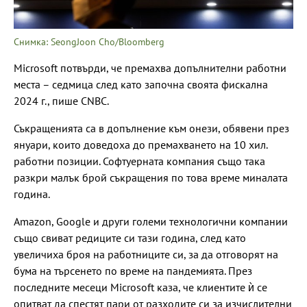
Снимка: SeongJoon Cho/Bloomberg
Microsoft потвърди, че премахва допълнителни работни
места – седмица след като започна своята фискална
2024 г., пише CNBC.
Съкращенията са в допълнение към онези, обявени през
януари, които доведоха до премахването на 10 хил.
работни позиции. Софтуерната компания също така
разкри малък брой съкращения по това време миналата
година.
Amazon, Google и други големи технологични компании
също свиват редиците си тази година, след като
увеличиха броя на работниците си, за да отговорят на
бума на търсенето по време на пандемията. През
последните месеци Microsoft каза, че клиентите ѝ се
опитват да спестят пари от разходите си за изчислителни