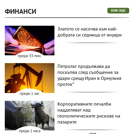
ФИНАНСИ
ВИЖ ОЩЕ
Златото се насочва към най-
добрата си седмица от януари
преди 33 мин.
Петролът продължава да
поскъпва след съобщения за
удари срещу Иран в Ормузкия
проток*
преди 1 час
Корпоративните печалби
надделяват над
геополитическите рискове на
пазарите
преди 2 часа