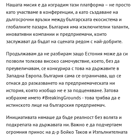
Нашата мисия е да изградим тази платформа – не просто
като участваме в конференции, а като създаване на
дългосрочни връзки между българската екосистема и
глобалните пазари. България има изключителни таланти,
иновативни компании и предприемачи, които
заслужават да бъдат на сцената редом с най-добрите.
Продължавам да не разбирам защо Естония може да си
позволи толкова високо самочувствие, което, без да
преувеличавам, се конкурира с това на държавите в
Западна Европа. България сама се ограничава, що се
отнася до разказването на предприемаческата ни
история, която изобщо не е за подценяване. Затова
избрахме името #BreakingGrounds - това трябва да е
истинското лице на българския предприемач.
Инициативата нямаше да бъде реалност без волята и
подкрепата на държавата ни. Важно е да подчертаем
огромния принос на д-р Бойко Таков и Изпълнителната