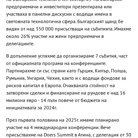
предприемачи и инвеститори презентираха или
участваха в панелни дискусии с водещи имена в
световната технологична сфера. Българският щанд бе
видян от над 350 000 присъстващи на събитията. Имахме
около 26% участие на жени предприемачи в
делегациите.
В допълнение успяхме да организираме 7 събития, част
от официалната програма на конференциите.
Партнирахме си със страни като Гърция, Кипър, Полша,
Румъния, Унгария, Чехия, както и с водещи фондове за
рисков капитал в Европа. Очакваната стойност на
затворени сделки и финансиране на рундове е над 16
милиона евро - 14 пъти повече от бюджета на
инициативата за 2024г.
През първата половина на 2025г. имаме планирано
участие на 4 международни конференции. Вече
присъствахме на Doers Summit в Атина, с делегация от 30