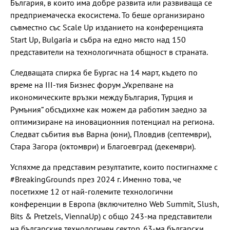
България, в които има добре развита или развиваща се
предприемаческа екосистема. То беше организирано
съвместно със Scale Up изданието на конференцията
Start Up, Bulgaria и събра на едно място над 150
представители на технологичната общност в страната.
Следващата спирка бе Бургас на 14 март, където по
време на III-тия Бизнес форум „Укрепване на
икономическите връзки между България, Турция и
Румъния“ обсъдихме как можем да работим заедно за
оптимизиране на иновационния потенциал на региона.
Следват събития във Варна (юни), Пловдив (септември),
Стара Загора (октомври) и Благоевград (декември).
Успяхме да представим резултатите, които постигнахме с
#BreakingGrounds през 2024 г. Именно това, че
посетихме 12 от най-големите технологични
конференции в Европа (включително Web Summit, Slush,
Bits & Pretzels, ViennaUp) с общо 243-ма представители
на българския технологичен сектор. 63-ма български