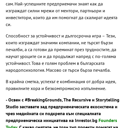
сам. Най-успешните предприемачи знаят как да
изграждат силни мрежи от ментори, партньори и
инвеститори, които да им помогнат да скалират идеята
си.
Способност за устойчивост и дългосрочна игра – Тези,
които изграждат значими компании, не търсят бързи
печалби, а са готови да преминат през трудностите, да
научат уроците си и да продължат напред с по-голяма
устойчивост. Това е голям проблем в българската
народопсихология. Масово се търси бърза печалба.
В крайна сметка, успехът е комбинация от добра идея,
правилните хора и безкомпромисно изпълнение.
- Освен с #BreakingGrounds, The Recursive и Storytelling
Studio заставате зад предприемаческата екосистема и
чрез медийната си подкрепа към специалната
предприемаческа инициатива на Investor.bg
Founders
Today
. С какво смятате, че този тип проекти помагат на