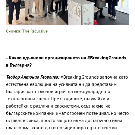
Снимка: The Recursive
- Какво вдъхнови организирането на #BreakingGrounds
в България?
Теодор Антонио Георгиев:
#BreakingGrounds започна като
естествена еволюция на усилията ни да представим
България като ключов играч на международната
технологична сцена. През годините, пътувайки и
работейки с различни екосистеми, осъзнахме, че
българските компании имат огромен потенциал, но често
остават в сянка, просто защото няма достатъчно силна
платформа, която да ги позиционира стратегически.