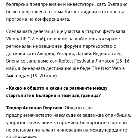
български предприемачи и инвеститори, като България
беше представена от 5-ма бизнес лидери в основната
програма на конференцията.
Следващата делегация ще участва в стартъп фестивала
ViennaUP (12 май), по време на който организираме
регионален иновационен форум в партньорство с
държави като Австрия, Унгария, Латвия. Веднага след
Виена се запътваме към Reflect Festival в Лимасол (15-16
май), а финалната дестинация ще бъде The Next Web в
Амстердам (19-20 юни).
- Какво е общото и какви са разликите между
стартъпите в България и тези зад граница?
Теодор Антонио Георгиев:
Общото е, че
предприемачеството навсякъде се задвижва от амбиция,
упоритост и желание за промяна. Българските стартъпи
не отстъпват по талант и иновации на международните
си конкуренти.