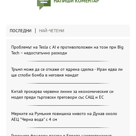
НАПИШИ КОМЕНТАР
ПОСЛЕДНИ
НАЙ-ЧЕТЕНИ
Проблемът на Tesla с AI е противоположен на този при Big
Tech – недостатъчно разходи
Тръмп може да се откаже от ядрена сделка - Иран едва ли
ще сглоби бомба в неговия мандат
Китай прокарва червени линии за икономическия си
модел преди търговски преговори със САЩ и ЕС
Мерките на Румъния повишиха нивото на Дунав около
АЕЦ "Черна вода" с 4 см
Горещите фондови пазари в Европа наелектризират