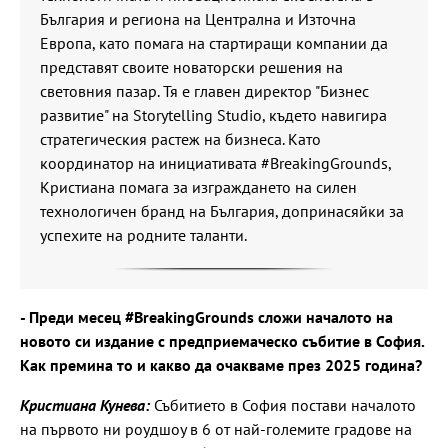
България и региона на Централна и Източна
Европа, като помага на стартиращи компании да
представят своите новаторски решения на
световния пазар. Тя е главен директор "Бизнес
развитие" на Storytelling Studio, където навигира
стратегическия растеж на бизнеса. Като
координатор на инициативата #BreakingGrounds,
Кристиана помага за изграждането на силен
технологичен бранд на България, допринасяйки за
успехите на родните таланти.
- Преди месец #BreakingGrounds сложи началото на
новото си издание с предприемаческо събитие в София.
Как премина то и какво да очакваме през 2025 година?
Кристиана Кунева:
Събитието в София постави началото
на първото ни роудшоу в 6 от най-големите градове на