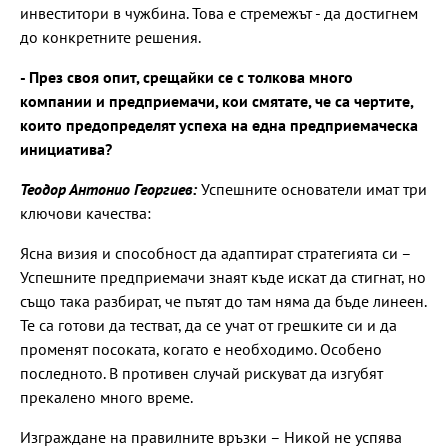
инвеститори в чужбина. Това е стремежът - да достигнем
до конкретните решения.
- През своя опит, срещайки се с толкова много
компании и предприемачи, кои смятате, че са чертите,
които предопределят успеха на една предприемаческа
инициатива?
Теодор Антонио Георгиев:
Успешните основатели имат три
ключови качества:
Ясна визия и способност да адаптират стратегията си –
Успешните предприемачи знаят къде искат да стигнат, но
също така разбират, че пътят до там няма да бъде линеен.
Те са готови да тестват, да се учат от грешките си и да
променят посоката, когато е необходимо. Особено
последното. В противен случай рискуват да изгубят
прекалено много време.
Изграждане на правилните връзки – Никой не успява