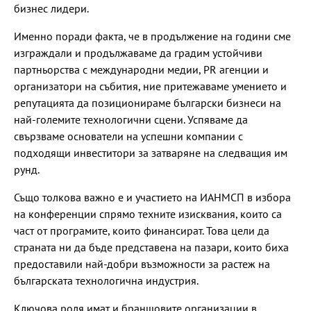
бизнес лидери.
Именно поради факта, че в продължение на години сме
изграждали и продължаваме да градим устойчиви
партньорства с международни медии, PR агенции и
организатори на събития, ние притежаваме умението и
репутацията да позиционираме български бизнеси на
най-големите технологични сцени. Успяваме да
свързваме основатели на успешни компании с
подходящи инвеститори за затваряне на следващия им
рунд.
Също толкова важно е и участието на ИАНМСП в избора
на конференции спрямо техните изисквания, които са
част от програмите, които финансират. Това цели да
страната ни да бъде представена на пазари, които биха
предоставили най-добри възможности за растеж на
българската технологична индустрия.
Ключова роля имат и браншовите организации в