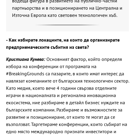
водеща фигура в развитието на публично-частни
партньорства и в позиционирането на Централна и
Източна Европа като световен технологичен хъб.
- Как избирате локациите, на които да организирате
предприемаческите събития из света?
Кристиана Кунева:
Основният фактор, който определя
избора на конференции от програмата на
#BreakingGrounds са пазарите, в които имат интерес да
навлязат компаниите от българския технологичен сектор.
Като медия, която вече 4 години свързва отделните
играчи в националната и регионална иновационна
екосистема, ние разбираме в детайл бизнес нуждите на
българските компании. Разбираме и възможностите за
развитие и позициониране, от които те могат да се
възползват. Таргетираме конференции, които събират на
едно място международно признати инвеститори и