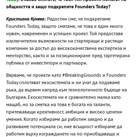
общността и защо подкрепяте Founders Today?
Кристиана Кунева:
Радостни сме, че подкрепяме
Founders Today, защото смятаме, че това е един много
нужен, навременен и успешен проект. Той предоставя
изключителни възможности на стартиращи и растящи
компании за достъп до висококачествена експертиза и
менторство, както и за позициониране пред таргетирана
публика от инвеститори и партньори.
Вярваме, че проекти като #BreakingGrounds и Founders
Today сплотяват екосистемата и ни учат да подаваме
ръка, да вървим напред към технологичното бъдеще на
България. Екосистемата ни е сравнително малка като
мащаб, но за сметка на това е богата на таланти,
притежаващи креативност, амбиция и високо ценени
умения. Когато избираме да работим заедно и да
развиваме потенциала си, ние всъщност избираме да
работим върху изграждането на по-приобщаващо и