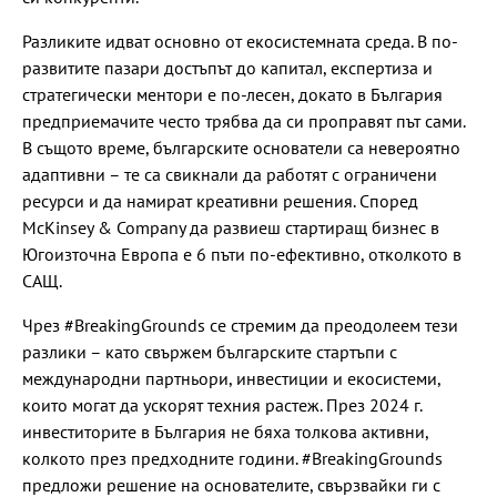
Разликите идват основно от екосистемната среда. В по-
развитите пазари достъпът до капитал, експертиза и
стратегически ментори е по-лесен, докато в България
предприемачите често трябва да си проправят път сами.
В същото време, българските основатели са невероятно
адаптивни – те са свикнали да работят с ограничени
ресурси и да намират креативни решения. Според
McKinsey & Company да развиеш стартиращ бизнес в
Югоизточна Европа е 6 пъти по-ефективно, отколкото в
САЩ.
Чрез #BreakingGrounds се стремим да преодолеем тези
разлики – като свържем българските стартъпи с
международни партньори, инвестиции и екосистеми,
които могат да ускорят техния растеж. През 2024 г.
инвеститорите в България не бяха толкова активни,
колкото през предходните години. #BreakingGrounds
предложи решение на основателите, свързвайки ги с