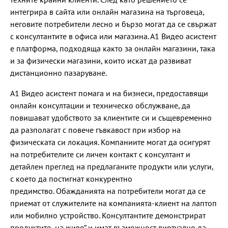
интегрира в сайта или онлайн магазина на търговеца,
неговите потребители лесно и бързо могат да се свържат
с консултантите в офиса или магазина. А1 Видео асистент
е платформа, подходяща както за онлайн магазини, така
и за физически магазини, които искат да развиват
дистанционно пазаруване.
А1 Видео асистент помага и на бизнеси, предоставящи
онлайн консултации и техническо обслужване, да
повишават удобството за клиентите си и същевременно
да разполагат с повече гъвкавост при избор на
физическата си локация. Компаниите могат да осигурят
на потребителите си личен контакт с консултант и
детайлен преглед на предлаганите продукти или услуги,
с което да постигнат конкурентно
предимство. Обажданията на потребители могат да се
приемат от служителите на компанията-клиент на лаптоп
или мобилно устройство. Консултантите демонстрират
продуктите „на живо“ и имат възможност виртуално да