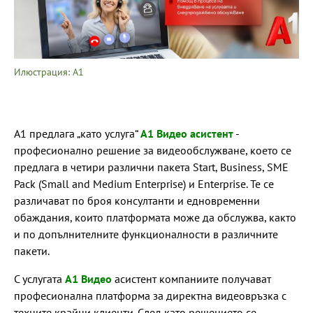
Илюстрация: А1
А1 предлага „като услуга“
А1 Видео асистент
-
професионално решение за видеообслужване, което се
предлага в четири различни пакета Start, Business, SME
Pack (Small and Medium Enterprise) и Enterprise. Те се
различават по броя консултанти и едновременни
обаждания, които платформата може да обслужва, както
и по допълнителните функционалности в различните
пакети.
С услугата
А1 Видео
асистент компаниите получават
професионална платформа за директна видеовръзка с
техните крайни клиенти. След като решението се