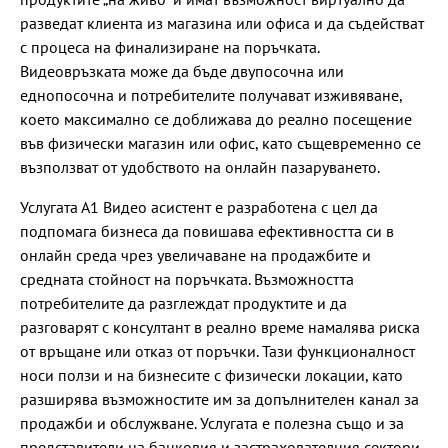
разведат клиента из магазина или офиса и да съдействат
с процеса на финализиране на поръчката.
Видеовръзката може да бъде двупосочна или
еднопосочна и потребителите получават изживяване,
което максимално се доближава до реално посещение
във физически магазин или офис, като същевременно се
възползват от удобството на онлайн пазаруването.
Услугата А1 Видео асистент е разработена с цел да
подпомага бизнеса да повишава ефективността си в
онлайн среда чрез увеличаване на продажбите и
средната стойност на поръчката. Възможността
потребителите да разглеждат продуктите и да
разговарят с консултант в реално време намалява риска
от връщане или отказ от поръчки. Тази функционалност
носи ползи и на бизнесите с физически локации, като
разширява възможностите им за допълнителен канал за
продажби и обслужване. Услугата е полезна също и за
представители на банковия и застрахователния сектори