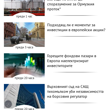
споразумение за Ормузкия
проток*
преди 1 час
Подходящ ли е моментът за
инвестиции в европейски акции?
преди 3 часа
Горещите фондови пазари в
Европа наелектризират
инвеститорите
преди 20 часа
Върховният съд на САЩ
тихомълком уби независимостта
на борсовия регулатор
преди 20 часа