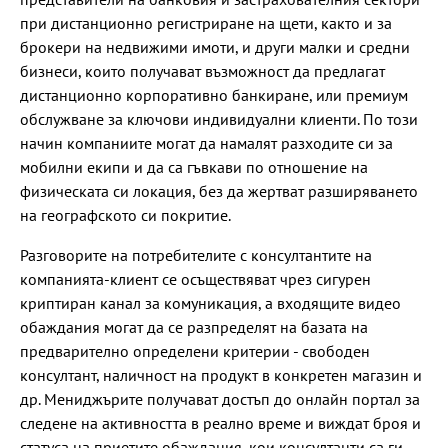
при дистанционно регистриране на щети, както и за
брокери на недвижими имоти, и други малки и средни
бизнеси, които получават възможност да предлагат
дистанционно корпоративно банкиране, или премиум
обслужване за ключови индивидуални клиенти. По този
начин компаниите могат да намалят разходите си за
мобилни екипи и да са гъвкави по отношение на
физическата си локация, без да жертват разширяването
на географското си покритие.
Разговорите на потребителите с консултантите на
компанията-клиент се осъществяват чрез сигурен
криптиран канал за комуникация, а входящите видео
обаждания могат да се разпределят на базата на
предварително определени критерии - свободен
консултант, наличност на продукт в конкретен магазин и
др. Мениджърите получават достъп до онлайн портал за
следене на активността в реално време и виждат броя и
статусa на приетите обаждания, кои консултанти са ги