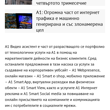
четвъртото тримесечие
А1: Огромна част от интернет
трафика е машинно
генерирана и със злонамерена
цел
А1 Видео асистент е част от разрастващото се портфолио
от технологични услуги на А1 в помощ на
маркетинговите дейности на бизнес клиентите. Сред
останалите предложения в тази насока са услуги за
създаване на корпоративен уебсайт – A1 Webpresence,
онлайн магазин – A1 Smart e-shop, мобилно приложение
– A1 Smart App, виртуални разходки във физически
обекти – А1 Smart View, както и услугите A1 Интернет
реклама и A1 Smart Social media за повишаване на
онлайн присъствието на компаниите и комуникацията
им с потребителите в социалните мрежи.