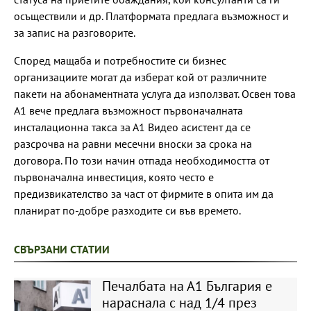
осъществили и др. Платформата предлага възможност и
за запис на разговорите.
Според мащаба и потребностите си бизнес
организациите могат да изберат кой от различните
пакети на абонаментната услуга да използват. Освен това
А1 вече предлага възможност първоначалната
инсталационна такса за А1 Видео асистент да се
разсрочва на равни месечни вноски за срока на
договора. По този начин отпада необходимостта от
първоначална инвестиция, която често е
предизвикателство за част от фирмите в опита им да
планират по-добре разходите си във времето.
СВЪРЗАНИ СТАТИИ
Печалбата на А1 България е
нараснала с над 1/4 през