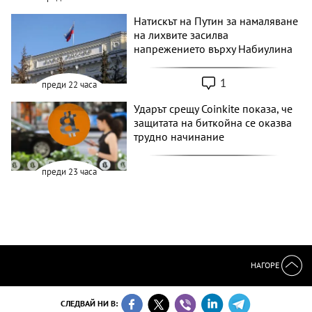
Натискът на Путин за намаляване
на лихвите засилва
напрежението върху Набиулина
1
преди 22 часа
Ударът срещу Coinkite показа, че
защитата на биткойна се оказва
трудно начинание
преди 23 часа
НАГОРЕ
СЛЕДВАЙ НИ В: