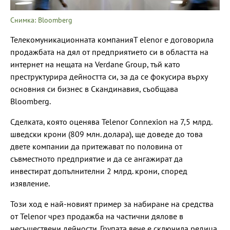
Снимка: Bloomberg
Телекомуникационната компанияT elenor е договорила
продажбата на дял от предприятието си в областта на
интернет на нещата на Verdane Group, тъй като
преструктурира дейността си, за да се фокусира върху
основния си бизнес в Скандинавия, съобщава
Bloomberg.
Сделката, която оценява Telenor Connexion на 7,5 млрд.
шведски крони (809 млн. долара), ще доведе до това
двете компании да притежават по половина от
съвместното предприятие и да се ангажират да
инвестират допълнителни 2 млрд. крони, според
изявление.
Този ход е най-новият пример за набиране на средства
от Telenor чрез продажба на частични дялове в
несъществени дейности. Групата вече е сключила редица