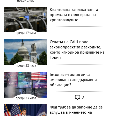
преди 1 час
Квантовата заплаха затяга
примката около врата на
криптовалутите
преди 17 часа
Сенатът на САЩ прие
законопроект за разходите,
който игнорира призивите на
Тръмп
преди 22 часа
Безопасен актив ли са
американските държавни
облигации?
2
преди 23 часа
Фед трябва да започне да се
вслушва в мнението на