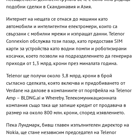
подобни сделки в Скандинавия и Азия.
Интернет на нещата се отнася до машини като
автомобили и интелигентни електромери, които са
свързани с мобилни мрежи и изпращат данни. Telenor
Connexion обслужва този пазар, като предоставя SIM
карти за устройства като водни помпи и роботизирани
косачки, което позволи на подразделението да генерира
приходи от 1,3 млрд. крони през миналата година.
Telenor ще получи около 3,8 млрд. крони в брой
съгласно сделката, която включва и придобиването от
Verdane на дялове в компаниите от портфейла на Telenor
Amp – BLDNG.ai и Whereby. Телекомуникационната
компания също така ще запише кредит от продавача в
размер на около 800 млн. крони, според изявлението.
Пека Лундмарк, бивш главен изпълнителен директор на
Nokia, ще стане независим председател на Telenor