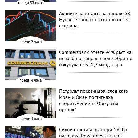
преди 33 мин.
Акциите на гиганта за чипове SK
Hynix се сринаха за втори път за
седмица
преди 2 часа
Commerzbank отчете 94% ръст на
печалбата, започва ново обратно
изкупуване за 1,2 млрд. евро
преди 4 часа
Петролът поевтинява, след като
Иран и Оман постигнаха
споразумение за Ормузкия
проток*
преди 4 часа
Силни отчети и ръст при Nvidia
насочиха Dow Jones към нов