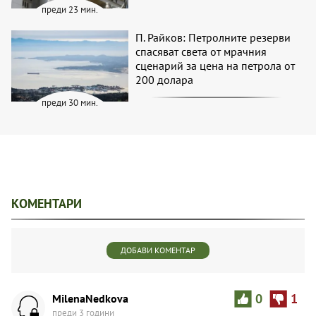
преди 23 мин.
П. Райков: Петролните резерви
спасяват света от мрачния
сценарий за цена на петрола от
200 долара
преди 30 мин.
КОМЕНТАРИ
ДОБАВИ КОМЕНТАР
MilenaNedkova
0
1
преди 3 години