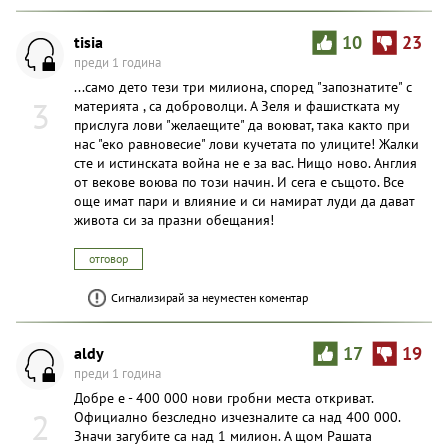
tisia
10
23
преди 1 година
...само дето тези три милиона, според "запознатите" с
3
материята , са доброволци. А Зеля и фашистката му
прислуга лови "желаещите" да воюват, така както при
нас "еко равновесие" лови кучетата по улиците! Жалки
сте и истинската война не е за вас. Нищо ново. Англия
от векове воюва по този начин. И сега е същото. Все
още имат пари и влияние и си намират луди да дават
живота си за празни обещания!
отговор
Сигнализирай за неуместен коментар
aldy
17
19
преди 1 година
Добре е - 400 000 нови гробни места откриват.
2
Официално безследно изчезналите са над 400 000.
Значи загубите са над 1 милион. А щом Рашата