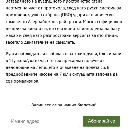
Затварянето на въздушното пространство стана
неотменна част от протокола, след като руски системи за
противовъздушна отбрана (ПВО) удариха пътнически
самолет от Азербайджан край Грозни. Москва официално
не призна вината си, но се извини за инцидента на Баку,
макар и след като разпространи версията за ято птици,
засегало двигателите на самолета.
Руски наблюдатели съобщават за 7 хил. души, блокирани
в "Пулково", като част от тях прекарват повече от
денонощие на летището в очакване на полета си. В
предиобедните часове на 7 юли ситуацията започва да
се нормализира.