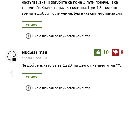
настъпва, значи загубите са поне 3 пъти повече. Така
твърди Ze. Значи са над 3 милиона. При 1.5 милионна
армия е добро постижение. Без никакви мобилизации.
отговор
Сигнализирай за неуместен коментар
Nuclear man
10
8
преди 1 година
Че добре е, като за за 1229-ия ден от началото на ***...
1
отговор
Сигнализирай за неуместен коментар