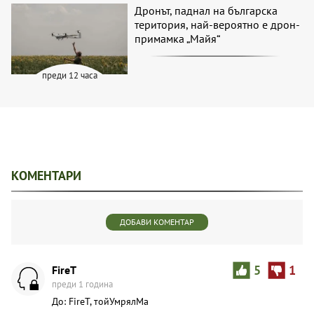
Дронът, паднал на българска
територия, най-вероятно е дрон-
примамка „Майя“
преди 12 часа
КОМЕНТАРИ
ДОБАВИ КОМЕНТАР
FireT
5
1
преди 1 година
До: FireT, тойУмрялМа