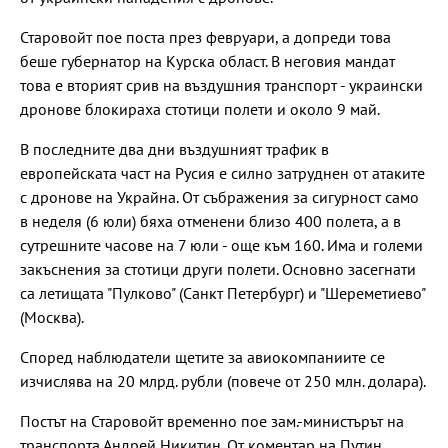
Старовойт пое поста през февруари, а допреди това
беше губернатор на Курска област. В неговия мандат
това е вторият срив на въздушния транспорт - украински
дронове блокираха стотици полети и около 9 май.
В последните два дни въздушният трафик в
европейската част на Русия е силно затруднен от атаките
с дронове на Украйна. От събражения за сигурност само
в неделя (6 юли) бяха отменени близо 400 полета, а в
сутрешните часове на 7 юли - още към 160. Има и големи
закъснения за стотици други полети. Основно засегнати
са летищата "Пулково" (Санкт Петербург) и "Шереметиево"
(Москва).
Според наблюдатели щетите за авиокомпаниите се
изчислява на 20 млрд. рубли (повече от 250 млн. долара).
Постът на Старовойт временно пое зам.-министърът на
транспорта Андрей Никитин. От коментар на Путин,