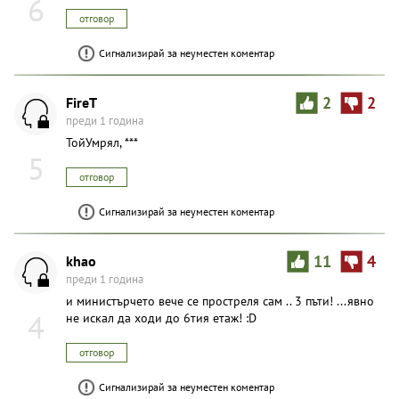
6
отговор
Сигнализирай за неуместен коментар
FireT
2
2
преди 1 година
ТойУмрял, ***
5
отговор
Сигнализирай за неуместен коментар
khao
11
4
преди 1 година
и министърчето вече се простреля сам .. 3 пъти! ...явно
4
не искал да ходи до 6тия етаж! :D
отговор
Сигнализирай за неуместен коментар