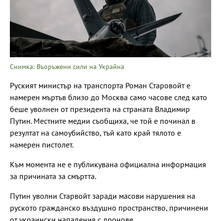
Снимка: Въоръжени сили на Украйна
Руският министър на транспорта Роман Старовойт е
намерен мъртъв близо до Москва само часове след като
беше уволнен от президента на страната Владимир
Путин. Местните медии съобщиха, че той е починал в
резултат на самоубийство, тъй като край тялото е
намерен пистолет.
Към момента не е публикувана официална информация
за причината за смъртта.
Путин уволни Старвойт заради масови нарушения на
руското гражданско въздушно пространство, причинени
от украински нападения с дронове.