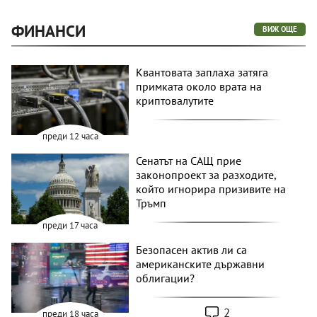
ФИНАНСИ
ВИЖ ОЩЕ
Квантовата заплаха затяга
примката около врата на
криптовалутите
преди 12 часа
Сенатът на САЩ прие
законопроект за разходите,
който игнорира призивите на
Тръмп
преди 17 часа
Безопасен актив ли са
американските държавни
облигации?
2
преди 18 часа