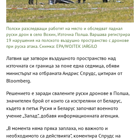
Полски разследващи работят на място и обследват паднал
руски дрон в село Вохин, Източна Полша. Варшава регистрира
19 нарушения на полското въздушно пространство с дронове
при руска атака. Снимка: EPA/WOJTEK JARGILO
Латвия ще затвори въздушното пространство над
източната си граница за поне една седмица, обяви
министърът на отбраната Андрис Спрудс, цитиран от
Bloomberg.
Решението е заради свалените руски дронове в Полша,
значителен брой от които са изстреляни от Беларус,
където в петък Русия и Беларус започват военното
учение „Запад“, добавя информационната агенция.
„В момента няма пряка заплаха, но важното и
необходимото са действията“, коментира Спрудс на