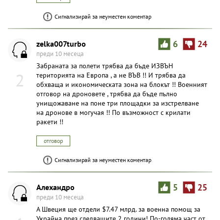
Сигнализирай за неуместен коментар
zelka007turbo
6
24
преди 10 месеца
Забраната за полети трябва да бъде ИЗВЪН
2
територията на Европа , а не ВЪВ !! И трябва да
обхваща и икономическата зона на блокът !! Военният
отговор на дроновете , трябва да бъде пълно
унищожаване на поне три площадки за изстрелване
на дронове в могучая !! По възможност с крилати
ракети !!
отговор
Сигнализирай за неуместен коментар
Алехандро
5
25
преди 10 месеца
А Швеция ще отдели $7.47 млрд. за военна помощ за
Украйна през следващите 2 години! По-голяма част от