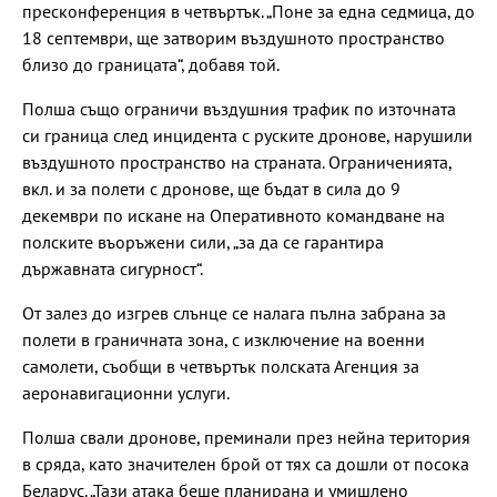
пресконференция в четвъртък. „Поне за една седмица, до
18 септември, ще затворим въздушното пространство
близо до границата“, добавя той.
Полша също ограничи въздушния трафик по източната
си граница след инцидента с руските дронове, нарушили
въздушното пространство на страната. Ограниченията,
вкл. и за полети с дронове, ще бъдат в сила до 9
декември по искане на Оперативното командване на
полските въоръжени сили, „за да се гарантира
държавната сигурност“.
От залез до изгрев слънце се налага пълна забрана за
полети в граничната зона, с изключение на военни
самолети, съобщи в четвъртък полската Агенция за
аеронавигационни услуги.
Полша свали дронове, преминали през нейна територия
в сряда, като значителен брой от тях са дошли от посока
Беларус. „Тази атака беше планирана и умишлено