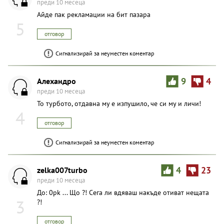
преди 10 месеца
Айде пак рекламации на бит пазара
5
отговор
Сигнализирай за неуместен коментар
Aлexaндpo
9
4
преди 10 месеца
То турбото, отдавна му е изпушило, че си му и личи!
4
отговор
Сигнализирай за неуместен коментар
zelka007turbo
4
23
преди 10 месеца
До: 0pk ... Що ?! Сега ли вдяваш накъде отиват нещата
3
?!
отговор