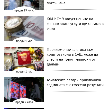
поглъщане
преди 19 мин.
КФН: От 9 август цените на
финансовите услуги ще са само в
евро
преди 1 час
Предложение за етика към
криптозакона в САЩ може да
спести на Тръмп милиони от
данъци
преди 1 час
Азиатските пазари приключиха
седмицата със смесени резултати
преди 2 часа