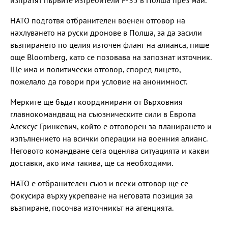
НАТО подготвя отбранителен военен отговор на
нахлуването на руски дронове в Полша, за да засили
възпирането по целия източен фланг на алианса, пише
още Bloomberg, като се позовава на запознат източник.
Ще има и политически отговор, според лицето,
пожелало да говори при условие на анонимност.
Мерките ще бъдат координирани от Върховния
главнокомандващ на съюзническите сили в Европа
Алексус Гринкевич, който е отговорен за планирането и
изпълнението на всички операции на военния алианс.
Неговото командване сега оценява ситуацията и какви
доставки, ако има такива, ще са необходими.
НАТО е отбранителен съюз и всеки отговор ще се
фокусира върху укрепване на неговата позиция за
възпиране, посочва източникът на агенцията.