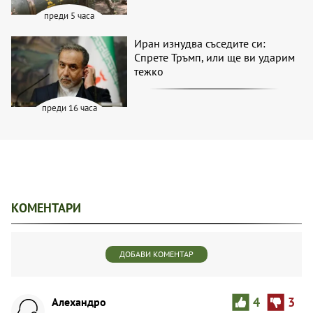
преди 5 часа
Иран изнудва съседите си:
Спрете Тръмп, или ще ви ударим
тежко
преди 16 часа
КОМЕНТАРИ
ДОБАВИ КОМЕНТАР
Aлexaндpo
4
3