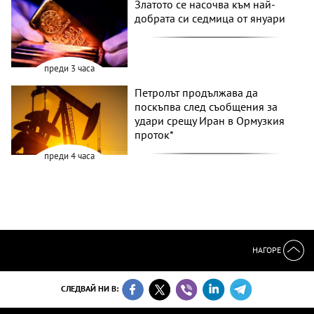
Златото се насочва към най-
добрата си седмица от януари
преди 3 часа
Петролът продължава да
поскъпва след съобщения за
удари срещу Иран в Ормузкия
проток*
преди 4 часа
НАГОРЕ
СЛЕДВАЙ НИ В: