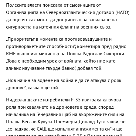
Полските власти поискаха от съюзниците от
Организацията на Северноатлантическия договор (НАТО)
да оценят как могат да допринесат за засилване на
сигурността на източния фланг на военния съюз.
„Приоритетът в момента са противовъздушните и
противоракетните способности“, коментира пред радио
RMF външният министър на Полша Радослав Сикорски.
„Това е необходим урок от войната, който ние като
алианс научаваме твърде бавно“, добавя той.
„Нов начин за водене на война е да се атакува с рояк
дронове“, казва още той.
Нидерландските изтребители F-35 изиграха ключова
роля при свалянето на дроновете в сряда, според
началника на Генералния щаб на въоръжените сили на
Полша Веслав Кукула. Премиерът Доналд Туск заяви, че
„се надява, че САЩ ще изпълнят ангажимента си“ и ще
изпратят първите изтребители F-35 в Полша през май.