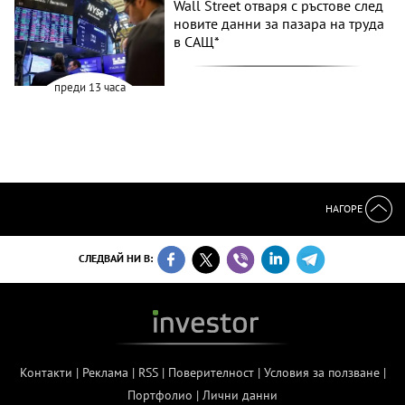
Wall Street отваря с ръстове след
новите данни за пазара на труда
в САЩ*
преди 13 часа
НАГОРЕ
СЛЕДВАЙ НИ В:
Контакти
|
Реклама
|
RSS
|
Поверителност
|
Условия за ползване
|
Портфолио
|
Лични данни