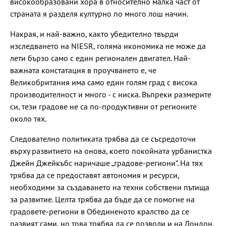
високообразовани хора в относително малка част от
страната я разделя културно по много лош начин.
Накрая, и най-важно, както убедително твърди
изследването на NIESR, голяма икономика не може да
лети бързо само с един регионален двигател. Най-
важната констатация в проучването е, че
Великобритания има само един голям град с висока
производителност и много - с ниска. Въпреки размерите
си, тези градове не са по-продуктивни от регионите
около тях.
Следователно политиката трябва да се съсредоточи
върху развитието на онова, което покойната урбанистка
Джейн Джейкъбс наричаше „градове-региони“. На тях
трябва да се предоставят автономия и ресурси,
необходими за създаването на техни собствени пътища
за развитие. Целта трябва да бъде да се помогне на
градовете-региони в Обединеното кралство да се
развият сами, но това трябва да се позволи и на Лондон.