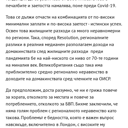
печалбите и заетостта намалява, поне преди Covid-19.
Това се дължи отчасти на комбинацията от по-високи
минимални заплати и по-висока заетост - истински успех.
Освен това жилищните разходи са много неравномерни
по региони. Така, според Resolution, регионалните
разлики в реалния медианен разполагаем доходи на
домакинствата след жилищните разходи преди
пандемията бе на най-ниското си ниво от 70-те години
на миналия век. Великобритания също така има
приблизително средно регионално неравенство в
доходите на домакинствата сред членките на ОИСР.
Да предположим, доста разумно, че ни е грижа повече
за хората, отколкото за местата и повече за
потреблението, отколкото за БВП. Бихме заключили, че
няма голям проблем с регионалното неравенство като
такова. Проблемът е бедността, която е важен въпрос
навсякъде, включително в Лондон, с високите му