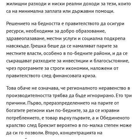
жилищни разходи и ниски реални доходи за тези, които
са на минимална заплата или държавни помощи.
Решението на бедността е правителството да осигури
ресурси, необходими за добро образование,
здравеопазаване, местни услуги и социална подкрепа
навсякъде. Грешка беше да се намаляват парите за
местните власти, особено в по-бедните райони, и да се
съкращават разходите за инвестиции и благосъстояние,
чрез програмите за строги икономии, наложени от
правителството след финансовата криза.
Това обаче не означава, че регионалното неравенство в
производителността трябва да бъде игнорирано. Ето три
причини. Първо, преразпределението на парите от
богатите региони към по-бедните, за да се изравни
потреблението, е товар върху първите, а и Обединеното
кралство след Брекзит вероятно в по-малка степен може
да си го позволи. Второ, концентрацията на