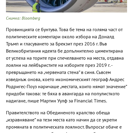
Снимка: Bloomberg
Провинцията се бунтува. Това бе тема на голяма част от
политическите коментари около избора на Доналд
Тръмп и гласуването за Брекзит през 2016 г. Във
Великобритания идеята бе допълнително циментирана
от успеха на торите при спечелването на места, отдавна
лоялни на лейбъристите на изборите през 2019 г. -
превръщането на „червената стена“ в синя. Съвсем
изведнъж онова, което икономическият географ Андрес
Родригес-Поуз наричаше „местата, които нямат значение“
придоби такова: те бяха в авангарда на популисткото
надигане, пише Мартин Уулф за Financial Times.
Правителството на Обединеното кралство обеща
„изравняване“ на тези места като начин да се укрепи
промяната в политическата лоялност. Въпросът обаче е