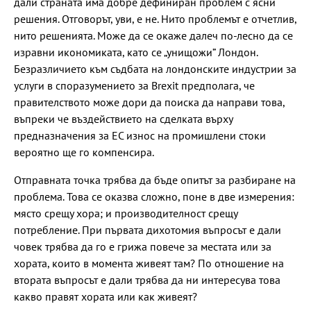
дали страната има добре дефиниран проблем с ясни
решения. Отговорът, уви, е не. Нито проблемът е отчетлив,
нито решенията. Може да се окаже далеч по-лесно да се
изравни икономиката, като се „унищожи” Лондон.
Безразличието към съдбата на лондонските индустрии за
услуги в споразумението за Brexit предполага, че
правителството може дори да поиска да направи това,
въпреки че въздействието на сделката върху
предназначения за ЕС износ на промишлени стоки
вероятно ще го компенсира.
Отправната точка трябва да бъде опитът за разбиране на
проблема. Това се оказва сложно, поне в две измерения:
място срещу хора; и производителност срещу
потребление. При първата дихотомия въпросът е дали
човек трябва да го е грижа повече за местата или за
хората, които в момента живеят там? По отношение на
втората въпросът е дали трябва да ни интересува това
какво правят хората или как живеят?