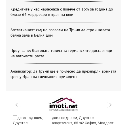
Кредитите у нас нараснаха с повече от 16% за година до
близо 66 млрд. евро в края на юни
Апелативният съд не позволи на Тръмп да строи новата
бална зала в Белия дом
Проучване: Дълговата тежест за германските доставчици
на авточасти расте
Анализатор: За Тръмп ще е по-лесно да прехвърли войната
срещу Иран на следващия президент
и
дава под наем, Двустаен
апартамент, 65 m2 София, Младост