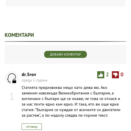
КОМЕНТАРИ
ДОБАВИ КОМЕНТАР
dr.5rov
2
0
преди 5 години
Статията предизвиква нещо като дежа вю. Ако
1
заменим навсякъде Великобритания с България, а
англичани с българи ще се окаже, че това се отнася и
за нас почти едно към едно. И така, ето ви още една
статия: "България се нуждае от всичките си двигатели
за растеж", а по-надолу следва по-горния текст.
отговор