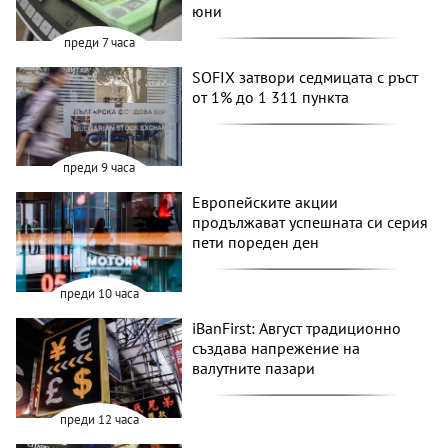
юни
преди 7 часа
SOFIX затвори седмицата с ръст
от 1% до 1 311 пункта
преди 9 часа
Европейските акции
продължават успешната си серия
пети пореден ден
преди 10 часа
iBanFirst: Август традиционно
създава напрежение на
валутните пазари
преди 12 часа