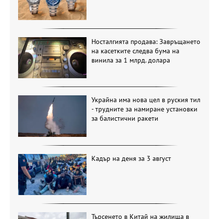
Носталгията продава: Завръщането
на касетките следва бума на
винила за 1 млрд. долара
Украйна има нова цел в руския тил
- трудните за намиране установки
за балистични ракети
Кадър на деня за 3 август
Търсенето в Китай на жилища в