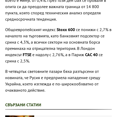
което е минус от 0,4%. През този ден Dax се провали в
опита си да преодолее важната граница от 14 800
пункта, която според техническия анализ определя
средносрочната тенденция.
Общоевропейският индекс
Stoxx 600
се понижи с 2,7% в
началото на търговията, като банковият подсектор се
срина с 4,3%, а всички сектори на основната борса
преминаха на отрицателна територия. В Лондон
индексът
FTSE
е надолу с 2,76%, а в Париж
CAC 40
се
срина с 2,5%.
В четвъртък световните пазари бяха разтърсени от
новината, че Русия е предприела нападение срещу
Украйна, което изглежда е по-широкообхватно от
очакваното действие.
СВЪРЗАНИ СТАТИИ