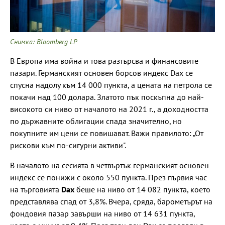
Снимка: Bloomberg LP
В Европа има война и това разтърсва и финансовите
пазари. Германският основен борсов индекс Dax се
спусна надолу към 14 000 пункта, а цената на петрола се
покачи над 100 долара. Златото пък поскъпна до най-
високото си ниво от началото на 2021 г., а доходността
по държавните облигации спада значително, но
покупните им цени се повишават. Важи правилото: „От
рискови към по-сигурни активи".
В началото на сесията в четвъртък германският основен
индекс се понижи с около 550 пункта. През първия час
на търговията
Dax
беше на ниво от 14 082 пункта, което
представлява спад от 3,8%. Вчера, сряда, барометърът на
фондовия пазар завърши на ниво от 14 631 пункта,