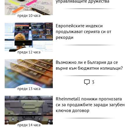
управляващите дружества
преди 10 часа
Европейските индекси
продължават серията си от
рекорди
преди 12 часа
Възможно ли е България да се
върне към бюджетни излишъци?
3
преди 13 часа
Rheinmetall понижи прогнозата
си за продажбите заради загубен
ключов договор
преди 14 часа