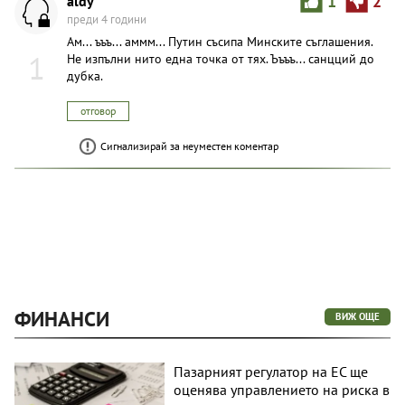
aldy
1
2
преди 4 години
Ам... ъъъ... аммм... Путин съсипа Минските съглашения.
1
Не изпълни нито една точка от тях. Ъъъъ... санцций до
дубка.
отговор
Сигнализирай за неуместен коментар
ФИНАНСИ
ВИЖ ОЩЕ
Пазарният регулатор на ЕС ще
оценява управлението на риска в