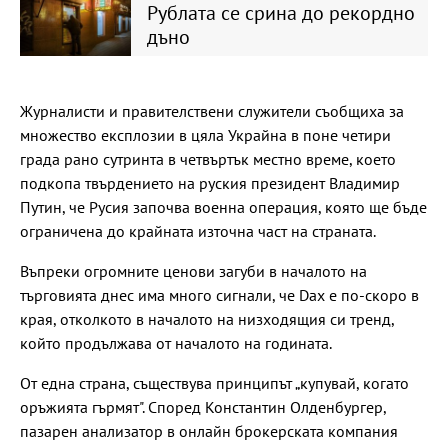
Рублата се срина до рекордно
дъно
Журналисти и правителствени служители съобщиха за
множество експлозии в цяла Украйна в поне четири
града рано сутринта в четвъртък местно време, което
подкопа твърдението на руския президент Владимир
Путин, че Русия започва военна операция, която ще бъде
ограничена до крайната източна част на страната.
Въпреки огромните ценови загуби в началото на
търговията днес има много сигнали, че Dax е по-скоро в
края, отколкото в началото на низходящия си тренд,
който продължава от началото на годината.
От една страна, съществува принципът „купувай, когато
оръжията гърмят". Според Константин Олденбургер,
пазарен анализатор в онлайн брокерската компания