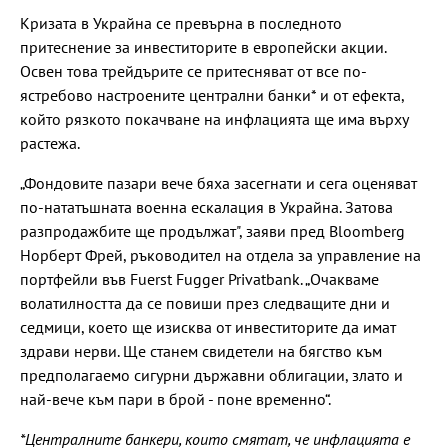
Кризата в Украйна се превърна в последното
притеснение за инвеститорите в европейски акции.
Освен това трейдърите се притесняват от все по-
ястребово настроените централни банки* и от ефекта,
който рязкото покачване на инфлацията ще има върху
растежа.
„Фондовите пазари вече бяха засегнати и сега оценяват
по-нататъшната военна ескалация в Украйна. Затова
разпродажбите ще продължат", заяви пред Bloomberg
Норберт Фрей, ръководител на отдела за управление на
портфейли във Fuerst Fugger Privatbank. „Очакваме
волатилността да се повиши през следващите дни и
седмици, което ще изисква от инвеститорите да имат
здрави нерви. Ще станем свидетели на бягство към
предполагаемо сигурни държавни облигации, злато и
най-вече към пари в брой - поне временно“.
*Централните банкери, които смятат, че инфлацията е