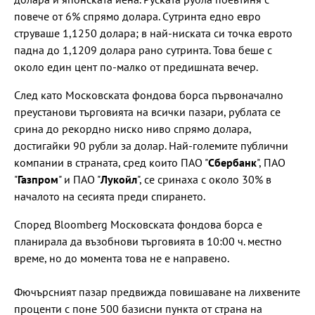
повече от 6% спрямо долара. Сутринта едно евро
струваше 1,1250 долара; в най-ниската си точка еврото
падна до 1,1209 долара рано сутринта. Това беше с
около един цент по-малко от предишната вечер.
След като Московската фондова борса първоначално
преустанови търговията на всички пазари, рублата се
срина до рекордно ниско ниво спрямо долара,
достигайки 90 рубли за долар. Най-големите публични
компании в страната, сред които ПАО "
Сбербанк
", ПАО
"
Газпром
" и ПАО "
Лукойл
", се сринаха с около 30% в
началото на сесията преди спирането.
Според Bloomberg Московската фондова борса е
планирала да възобнови търговията в 10:00 ч. местно
време, но до момента това не е направено.
Фючърсният пазар предвижда повишаване на лихвените
проценти с поне 500 базисни пункта от страна на