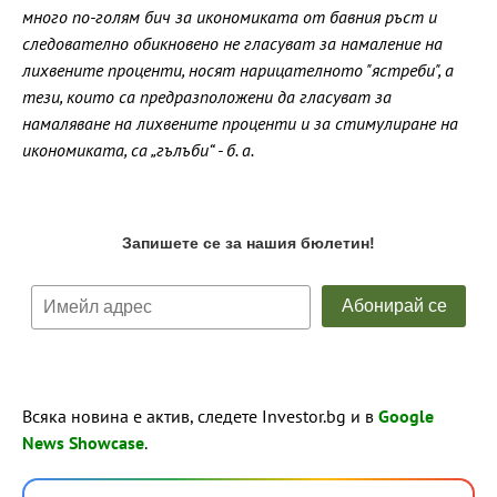
много по-голям бич за икономиката от бавния ръст и
следователно обикновено не гласуват за намаление на
лихвените проценти, носят нарицателното "ястреби", а
тези, които са предразположени да гласуват за
намаляване на лихвените проценти и за стимулиране на
икономиката, са „гълъби“ - б. а.
Всяка новина е актив, следете Investor.bg и в
Google
News Showcase
.