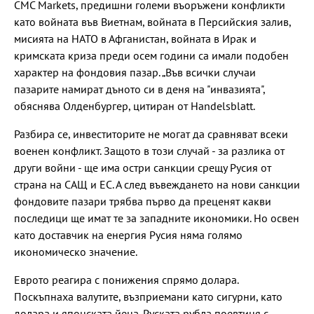
CMC Markets, предишни големи въоръжени конфликти
като войната във Виетнам, войната в Персийския залив,
мисията на НАТО в Афганистан, войната в Ирак и
кримската криза преди осем години са имали подобен
характер на фондовия пазар. „Във всички случаи
пазарите намират дъното си в деня на "инвазията",
обяснява Олденбургер, цитиран от Handelsblatt.
Разбира се, инвеститорите не могат да сравняват всеки
военен конфликт. Защото в този случай - за разлика от
други войни - ще има остри санкции срещу Русия от
страна на САЩ и ЕС. А след въвеждането на нови санкции
фондовите пазари трябва първо да преценят какви
последици ще имат те за западните икономики. Но освен
като доставчик на енергия Русия няма голямо
икономическо значение.
Еврото реагира с понижения спрямо долара.
Поскъпнаха валутите, възприемани като сигурни, като
долара и японската йена. Руската рубла поевтиня с