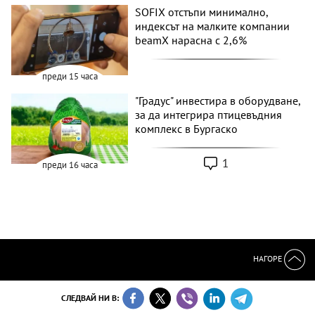
SOFIX отстъпи минимално,
индексът на малките компании
beamX нарасна с 2,6%
преди 15 часа
"Градус" инвестира в оборудване,
за да интегрира птицевъдния
комплекс в Бургаско
1
преди 16 часа
НАГОРЕ
СЛЕДВАЙ НИ В: