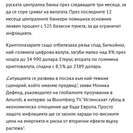
руската централна банка през следващите три месеца, за
да се спре сривът на валутата. През последните 12
месеца централните банкери повишиха основния
лихвен процент с 525 базисни пункта, за да ограничат
инфлацията.
Криптопазарите също отбелязаха рязък спад. Биткойнът,
най-голямата цифрова валута, загуби малко над 8% през
нощта до 34 990 долара. Етерът, втората по големина
криптовалута, спадна с 8,5% до 2389 долара.
„Ситуацията се развива в посока към най-тежкия
сценарий, който имахме предвид", заяви Моника
Дефенд, ръководител на глобалните проучвания в
Amundi, в интервю за Bloomberg TV. "Истинският губещ в
икономическо отношение ще бъде Европа. Просто
защото инфлацията ще се засили заради по-високите
цени на енергията и риска от вторични ефекти върху
растежа".