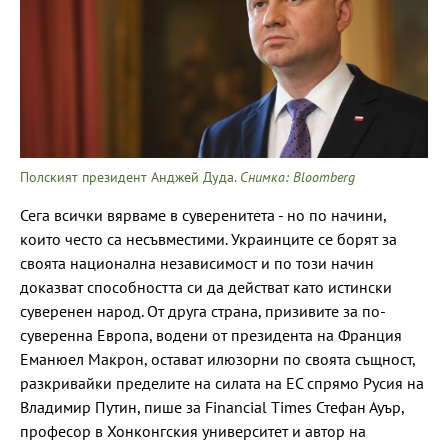
Полският президент Анджей Дуда.
Снимка: Bloomberg
Сега всички вярваме в суверенитета - но по начини,
които често са несъвместими. Украинците се борят за
своята национална независимост и по този начин
доказват способността си да действат като истински
суверенен народ. От друга страна, призивите за по-
суверенна Европа, водени от президента на Франция
Еманюел Макрон, остават илюзорни по своята същност,
разкривайки пределите на силата на ЕС спрямо Русия на
Владимир Путин, пише за Financial Times Стефан Ауър,
професор в Хонконгския университет и автор на