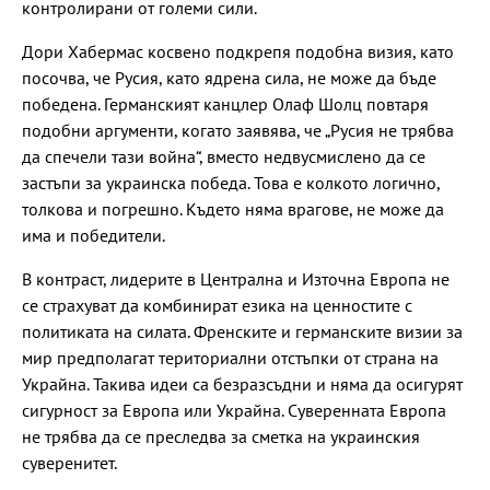
контролирани от големи сили.
Дори Хабермас косвено подкрепя подобна визия, като
посочва, че Русия, като ядрена сила, не може да бъде
победена. Германският канцлер Олаф Шолц повтаря
подобни аргументи, когато заявява, че „Русия не трябва
да спечели тази война“, вместо недвусмислено да се
застъпи за украинска победа. Това е колкото логично,
толкова и погрешно. Където няма врагове, не може да
има и победители.
В контраст, лидерите в Централна и Източна Европа не
се страхуват да комбинират езика на ценностите с
политиката на силата. Френските и германските визии за
мир предполагат териториални отстъпки от страна на
Украйна. Такива идеи са безразсъдни и няма да осигурят
сигурност за Европа или Украйна. Суверенната Европа
не трябва да се преследва за сметка на украинския
суверенитет.