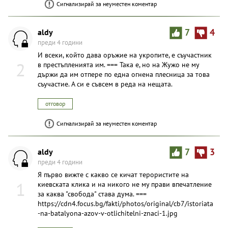
Сигнализирай за неуместен коментар
aldy
7
4
преди 4 години
И всеки, който дава оръжие на укpoпите, е съучастник
2
в престъпленията им. === Така е, но на Жужо не му
държи да им отпере по една огнена плесница за това
съучастие. А си е съвсем в реда на нещата.
отговор
Сигнализирай за неуместен коментар
aldy
7
3
преди 4 години
Я първо вижте с какво се кичат терористите на
1
киевската клика и на никого не му прави впечатление
за каква "свобода" става дума. ===
https://cdn4.focus.bg/fakti/photos/original/cb7/istoriata
-na-batalyona-azov-v-otlichitelni-znaci-1.jpg