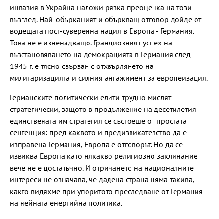
инвазия в Украйна наложи рязка преоценка на този
възглед. Най-обърканият и объркващ отговор дойде от
водещата пост-суверенна нация в Европа - Германия.
Това не е изненадващо. Грандиозният успех на
възстановяването на демокрацията в Германия след
1945 г. е тясно свързан с отхвърлянето на
милитаризацията и силния ангажимент за европеизация.
Германските политически елити трудно мислят
стратегически, защото в продължение на десетилетия
единствената им стратегия се състоеше от простата
сентенция: пред каквото и предизвикателство да е
изправена Германия, Европа е отговорът. Но да се
извиква Европа като някакво религиозно заклинание
вече не е достатъчно. И отричането на националните
интереси не означава, че дадена страна няма такива,
както видяхме при упоритото преследване от Германия
на нейната енергийна политика.