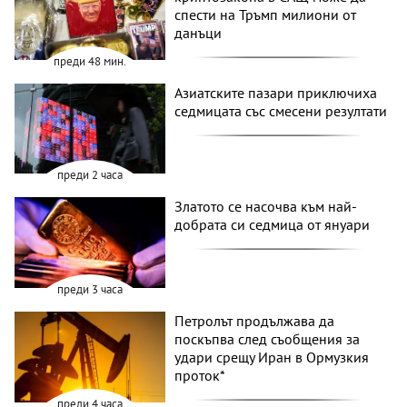
спести на Тръмп милиони от
данъци
преди 48 мин.
Азиатските пазари приключиха
седмицата със смесени резултати
преди 2 часа
Златото се насочва към най-
добрата си седмица от януари
преди 3 часа
Петролът продължава да
поскъпва след съобщения за
удари срещу Иран в Ормузкия
проток*
преди 4 часа