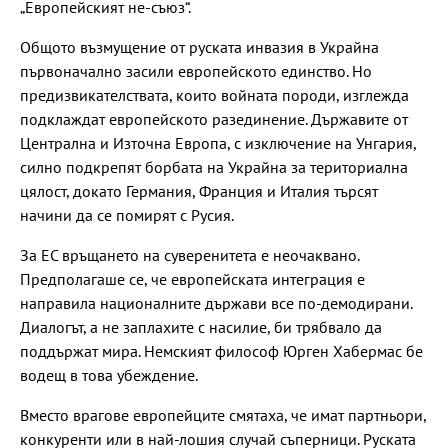
„Европейският не-съюз“.
Общото възмущение от руската инвазия в Украйна
първоначално засили европейското единство. Но
предизвикателствата, които войната породи, изглежда
подклаждат европейското разединение. Държавите от
Централна и Източна Европа, с изключение на Унгария,
силно подкрепят борбата на Украйна за териториална
цялост, докато Германия, Франция и Италия търсят
начини да се помирят с Русия.
За ЕС връщането на суверенитета е неочаквано.
Предполагаше се, че европейската интеграция е
направила националните държави все по-демодирани.
Диалогът, а не заплахите с насилие, би трябвало да
поддържат мира. Немският философ Юрген Хабермас бе
водещ в това убеждение.
Вместо врагове европейците смятаха, че имат партньори,
конкуренти или в най-лошия случай съперници. Руската