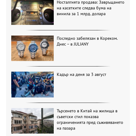
Носталгията продава: Завръщането
на касетките следва бума на
винила за 1 млрд. долара
Последно забелязан в Кореком.
Днес – в JULIANY
Кадър на деня за 3 август
Търсенето в Китай на жилища в
съветски стил показва
ограниченията пред съживяването
на пазара