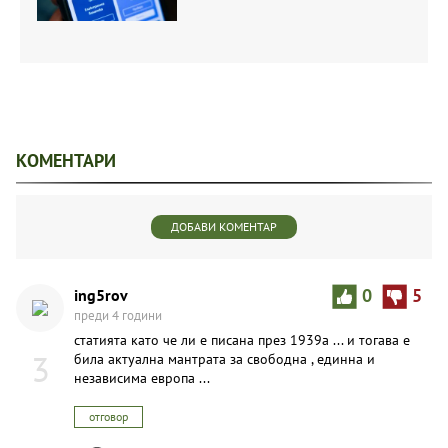
КОМЕНТАРИ
ДОБАВИ КОМЕНТАР
ing5rov
0
5
преди 4 години
статията като че ли е писана през 1939а ... и тогава е
3
била актуална мантрата за свободна , единна и
независима европа ...
отговор