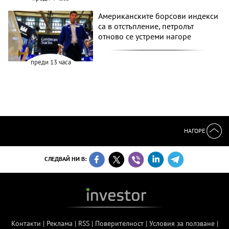
Американските борсови индекси
са в отстъпление, петролът
отново се устреми нагоре
преди 13 часа
НАГОРЕ
СЛЕДВАЙ НИ В:
Контакти
|
Реклама
|
RSS
|
Поверителност
|
Условия за ползване
|