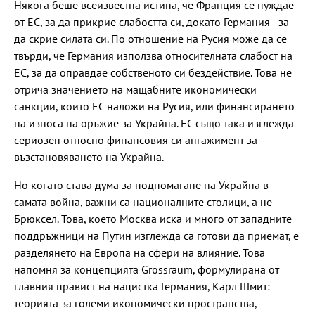
Някога беше всеизвестна истина, че Франция се нуждае
от ЕС, за да прикрие слабостта си, докато Германия - за
да скрие силата си. По отношение на Русия може да се
твърди, че Германия използва относителната слабост на
ЕС, за да оправдае собственото си бездействие. Това не
отрича значението на мащабните икономически
санкции, които ЕС наложи на Русия, или финансирането
на износа на оръжие за Украйна. ЕС също така изглежда
сериозен относно финансовия си ангажимент за
възстановяването на Украйна.
Но когато става дума за подпомагане на Украйна в
самата война, важни са националните столици, а не
Брюксел. Това, което Москва иска и много от западните
поддръжници на Путин изглежда са готови да приемат, е
разделянето на Европа на сфери на влияние. Това
напомня за концепцията Grossraum, формулиранa от
главния правист на нацистка Германия, Карл Шмит:
теорията за големи икономически пространства,