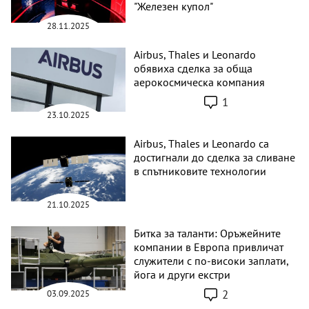
"Железен купол"
28.11.2025
Airbus, Thales и Leonardo
обявиха сделка за обща
аерокосмическа компания
1
23.10.2025
Airbus, Thales и Leonardo са
достигнали до сделка за сливане
в спътниковите технологии
21.10.2025
Битка за таланти: Оръжейните
компании в Европа привличат
служители с по-високи заплати,
йога и други екстри
2
03.09.2025