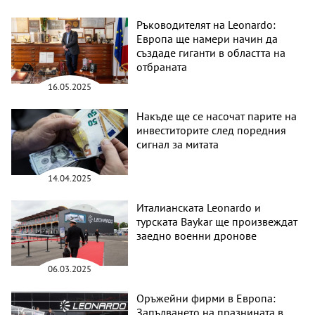
Ръководителят на Leonardo:
Европа ще намери начин да
създаде гиганти в областта на
отбраната
16.05.2025
Накъде ще се насочат парите на
инвеститорите след поредния
сигнал за митата
14.04.2025
Италианската Leonardo и
турската Baykar ще произвеждат
заедно военни дронове
06.03.2025
Оръжейни фирми в Европа:
Запълването на празнината в