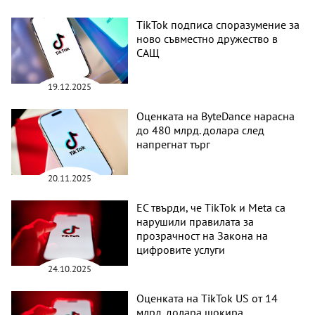
TikTok подписа споразумение за
ново съвместно дружество в
САЩ
19.12.2025
Оценката на ByteDance нарасна
до 480 млрд. долара след
напрегнат търг
20.11.2025
ЕС твърди, че TikTok и Meta са
нарушили правилата за
прозрачност на Закона на
цифровите услуги
24.10.2025
Оценката на TikTok US от 14
млрд. долара шокира