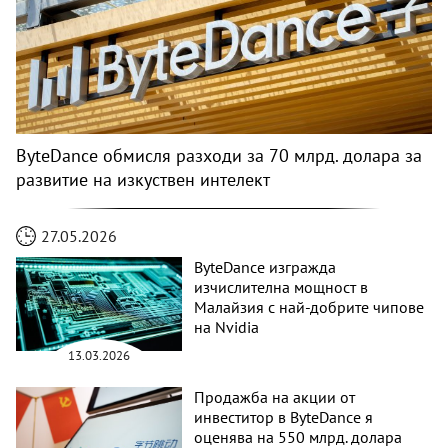
ByteDance обмисля разходи за 70 млрд. долара за
развитие на изкуствен интелект
27.05.2026
ByteDance изгражда
изчислителна мощност в
Малайзия с най-добрите чипове
на Nvidia
13.03.2026
Продажба на акции от
инвеститор в ByteDance я
оценява на 550 млрд. долара