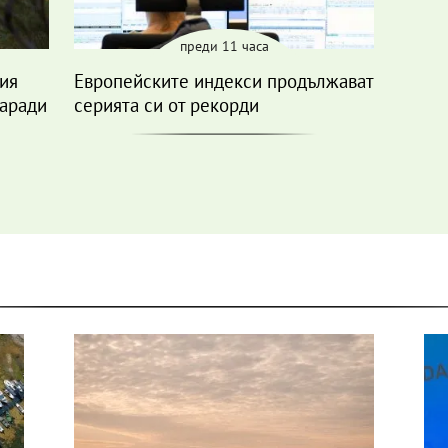
преди 11 часа
вия
Европейските индекси продължават
заради
серията си от рекорди