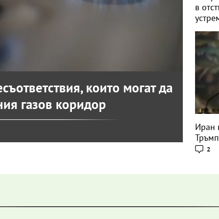
в отс
устре
съответствия, които могат да
ния газов коридор
Иран 
Тръмп
2