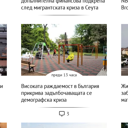
допълнителна финансова подкрепа
NB
след мигрантската криза в Сеута
Bro
преди 13 часа
си
Високата раждаемост в България
Жи
прикрива задълбочаващата се
за
демографска криза
ма
3