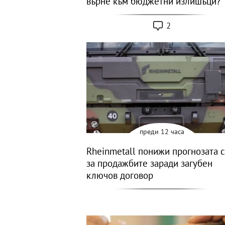
върне към бюджетни излишъци?
2
преди 12 часа
Rheinmetall понижи прогнозата 
за продажбите заради загубен
ключов договор