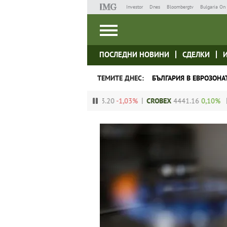
Investor
Dnes
Bloombergtv
Bulgaria On 
ПОСЛЕДНИ НОВИНИ
СДЕЛКИ
ТЕМИТЕ ДНЕС:
БЪЛГАРИЯ В ЕВРОЗОНА
00%
BUX
146563.20
-1,03%
CROBEX
4441.16
0,10%
PXI
2805.12