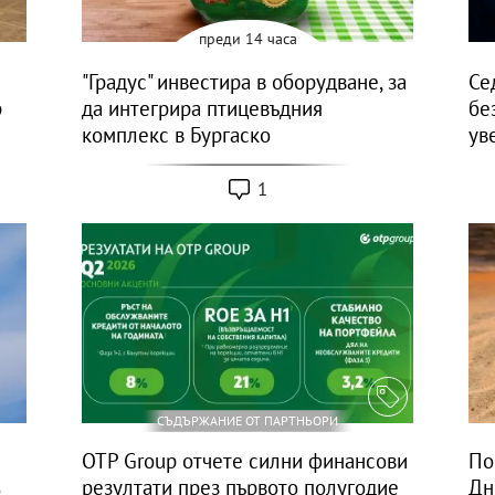
преди 14 часа
"Градус" инвестира в оборудване, за
Се
р
да интегрира птицевъдния
бе
комплекс в Бургаско
ув
1
СЪДЪРЖАНИЕ ОТ ПАРТНЬОРИ
OTP Group отчете силни финансови
По
резултати през първото полугодие
Дн
о