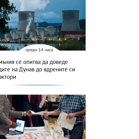
преди 14 часа
мъния се опитва да доведе
дите на Дунав до ядрените си
актори