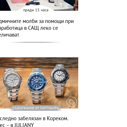
преди 15 часа
дмичните молби за помощи при
зработица в САЩ леко се
еличават
СЪДЪРЖАНИЕ ОТ ПАРТНЬОРИ
следно забелязан в Кореком.
ес – в JULIANY