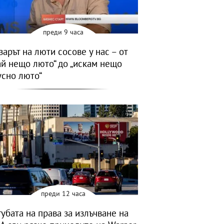
преди 9 часа
зарът на люти сосове у нас – от
ай нещо люто“ до „искам нещо
усно люто“
преди 12 часа
губата на права за излъчване на