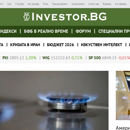
Air
Gol
Tialoto
Az-jenata
Puls
Teenproblem
Automedia
Imoti.net
Rabota
Az-deteto
ИНДЕКСИ
БФБ В РЕАЛНО ВРЕМЕ
ФОРУМ
СПЕЦИАЛНИ ПР
ТА
КРИЗАТА В ИРАН
БЮДЖЕТ 2026
ИЗКУСТВЕН ИНТЕЛЕКТ
1,30%
WIG
152152.63
0,71%
SP 500
6849.15
-0,01%
DJIA
47598
Амери