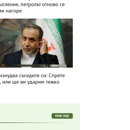
тъпление, петролът отново се
ми нагоре
изнудва съседите си: Спрете
, или ще ви ударим тежко
ВИЖ ОЩЕ