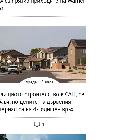
A сви рязко приходите на Warner
s.
преди 13 часа
лищното строителство в САЩ се
бавя, но цените на дървения
териал са на 4-годишен връх
1