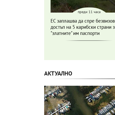
преди 11 часа
ЕС заплашва да спре безвизо
достъп на 5 карибски страни 
"златните" им паспорти
АКТУАЛНО