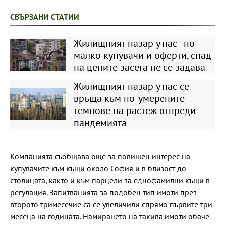
СВЪРЗАНИ СТАТИИ
Жилищният пазар у нас - по-
малко купувачи и оферти, спад
на цените засега не се задава
Жилищният пазар у нас се
връща към по-умерените
темпове на растеж отпреди
пандемията
Компанията съобщава още за повишен интерес на
купувачите към къщи около София и в близост до
столицата, както и към парцели за еднофамилни къщи в
регулация. Запитванията за подобен тип имоти през
второто тримесечие са се увеличили спрямо първите три
месеца на годината. Намирането на такива имоти обаче