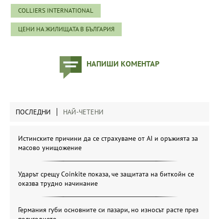
COLLIERS INTERNATIONAL
ЦЕНИ НА ЖИЛИЩАТА В БЪЛГАРИЯ
НАПИШИ КОМЕНТАР
ПОСЛЕДНИ
НАЙ-ЧЕТЕНИ
Истинските причини да се страхуваме от AI и оръжията за
масово унищожение
Ударът срещу Coinkite показа, че защитата на биткойн се
оказва трудно начинание
Германия губи основните си пазари, но износът расте през
полугодието