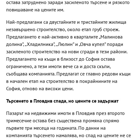
остава затруднено заради засиленото търсене и рязкото
повишаване на цените им.
Най-предлагани са двустайните и тристайните жилища
незавършено строителство, около етап груб строеж.
Предлагането е най-активно в кварталите „Малинова
долина“, „Хладилника“, „Люлин“ и „Овча купел“ поради
засиленото строителство на нови сгради в тези райони.
Предлагането на къщи в близост до София остава
ограничено, а тези имоти вече са и доста скъпи,
съобщава компанията. Предлагат се главно редови къщи
в начален етап на строителство в покрайнините на
София, отново на високи цени.
Търсенето в Пловдив спада, но цените се задържат
Пазарът на недвижими имоти в Пловдив през второто
тримесечие остава без съществена промяна спрямо
първите три месеца на годината. По данни на
компанията търсенето намалява, но спад на цените не се