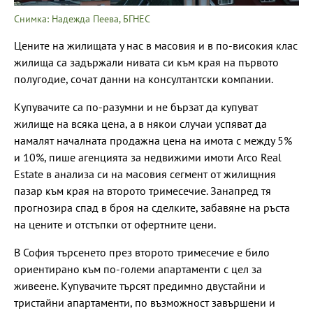
Снимка: Надежда Пеева, БГНЕС
Цените на жилищата у нас в масовия и в по-високия клас
жилища са задържали нивата си към края на първото
полугодие, сочат данни на консултантски компании.
Купувачите са по-разумни и не бързат да купуват
жилище на всяка цена, а в някои случаи успяват да
намалят началната продажна цена на имота с между 5%
и 10%, пише агенцията за недвижими имоти Arco Real
Estate в анализа си на масовия сегмент от жилищния
пазар към края на второто тримесечие. Занапред тя
прогнозира спад в броя на сделките, забавяне на ръста
на цените и отстъпки от офертните цени.
В София търсенето през второто тримесечие е било
ориентирано към по-големи апартаменти с цел за
живеене. Купувачите търсят предимно двустайни и
тристайни апартаменти, по възможност завършени и