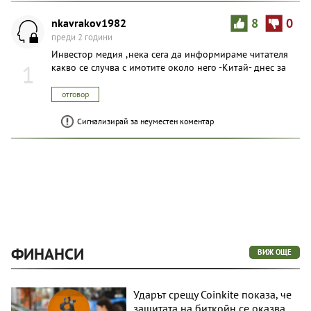
nkavrakov1982
8
0
преди 2 години
Инвестор медия ,нека сега да информираме читателя
1
какво се случва с имотите около него -Китай- днес зa
отговор
Сигнализирай за неуместен коментар
ФИНАНСИ
ВИЖ ОЩЕ
Ударът срещу Coinkite показа, че
защитата на биткойн се оказва