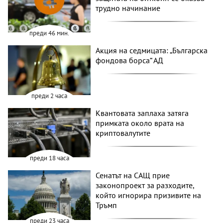
трудно начинание
преди 46 мин.
Акция на седмицата: „Българска
фондова борса“ АД
преди 2 часа
Квантовата заплаха затяга
примката около врата на
криптовалутите
преди 18 часа
Сенатът на САЩ прие
законопроект за разходите,
който игнорира призивите на
Тръмп
преди 23 часа