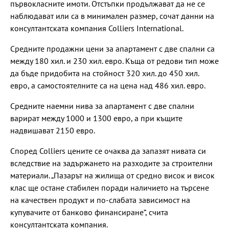
първокласните имоти. Отстъпки продължават да не се
наблюдават или са в минимален размер, сочат данни на
консултантската компания Colliers International.
Средните продажни цени за апартамент с две спални са
между 180 хил. и 230 хил. евро. Къща от редови тип може
да бъде придобита на стойност 320 хил. до 450 хил.
евро, а самостоятелните са на цена над 486 хил. евро.
Средните наемни нива за апартамент с две спални
варират между 1000 и 1300 евро, а при къщите
надвишават 2150 евро.
Според Colliers цените се очаква да запазят нивата си
вследствие на задържането на разходите за строителни
материали. „Пазарът на жилища от средно висок и висок
клас ще остане стабилен поради наличието на търсене
на качествен продукт и по-слабата зависимост на
купувачите от банково финансиране“, счита
консултантската компания.