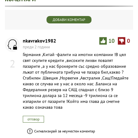
ДОБАВИ КОМЕНТАР
nkavrakov1982
10
0
преди 2 години
Германия ,Китай -фалити на имотни компании !В цял
2
свят скупите кредити ,високите лихви повалят
пазарите ,а у нас брокерите със средно образование
лъжат от публичната трибуна че пазара бил,какво ?
Стабилен .Швеция ,Норвегия ,Австралия ,Сащ!Гледайте
какво се случва не у нас а около нас .Баланса на
Федералния резерв на САЩ спаднал с близо 9
трилиона долара за 12 месеца -9 трилиона са се
изпарили от пазарите !Който има глава да сметне
какво означава това
отговор
Сигнализирай за неуместен коментар