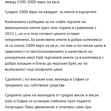
между 1500-2000 евро на кв.м.
Средно 1000 евро на квадрат за имоти в курортите
Компанията съобщава за по-слабо търсене на
ваканционни имоти през тази година в сравнение с
2022 г., но и в този сегмент цените остават
непроменени. За качествени имоти в добри комплекси
те са около 1000 евро на кв.м., но има и по-ниски цени в
зависимост от местоположението и качеството на
конкретния имот. Най-търсените имоти са в комплекси с
добра локация и близо до морския бряг, но по
възможност под пазарните цени.
Сделките с по-високия клас жилища в София са
предимно със собствени средства
Средните цени на жилищата от средно висок и висок
клас в София са останали стабилни през първото
полугодие. Леко увеличение е отчетено само при