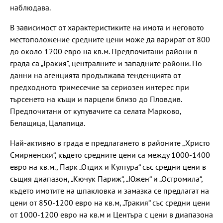
наблюдава.
В зависимост от характеристиките на имота и неговото
местоположение средните цени може да варират от 800
до около 1200 евро на кв.м. Предпочитани райони в
града са „Тракия“, централните и западните райони. По
данни на агенцията продължава тенденцията от
предходното тримесечие за сериозен интерес при
търсенето на къщи и парцели близо до Пловдив.
Предпочитани от купувачите са селата Марково,
Белащица, Цалапица.
Най-активно в града е предлагането в районите „Христо
Смирненски“, където средните цени са между 1000-1400
евро на кв.м., Парк „Отдих и Култура“ със средни цени в
същия диапазон, „Кючук Париж“, „Южен“ и „Остромила“,
където имотите на шпакловка и замазка се предлагат на
цени от 850-1200 евро на кв.м, „Тракия“ със средни цени
от 1000-1200 евро на кв.м и Центъра с цени в диапазона