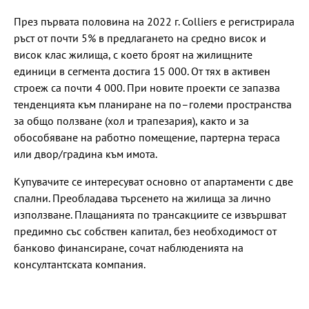
През първата половина на 2022 г. Colliers е регистрирала
ръст от почти 5% в предлагането на средно висок и
висок клас жилища, с което броят на жилищните
единици в сегмента достига 15 000. От тях в активен
строеж са почти 4 000. При новите проекти се запазва
тенденцията към планиране на по–големи пространства
за общо ползване (хол и трапезария), както и за
обособяване на работно помещение, партерна тераса
или двор/градина към имота.
Купувачите се интересуват основно от апартаменти с две
спални. Преобладава търсенето на жилища за лично
използване. Плащанията по трансакциите се извършват
предимно със собствен капитал, без необходимост от
банково финансиране, сочат наблюденията на
консултантската компания.