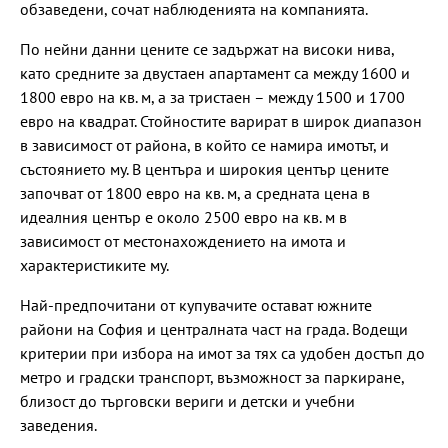
обзаведени, сочат наблюденията на компанията.
По нейни данни цените се задържат на високи нива,
като средните за двустаен апартамент са между 1600 и
1800 евро на кв. м, а за тристаен – между 1500 и 1700
евро на квадрат. Стойностите варират в широк диапазон
в зависимост от района, в който се намира имотът, и
състоянието му. В центъра и широкия център цените
започват от 1800 евро на кв. м, а средната цена в
идеалния център е около 2500 евро на кв. м в
зависимост от местонахождението на имота и
характеристиките му.
Най-предпочитани от купувачите остават южните
райони на София и централната част на града. Водещи
критерии при избора на имот за тях са удобен достъп до
метро и градски транспорт, възможност за паркиране,
близост до търговски вериги и детски и учебни
заведения.