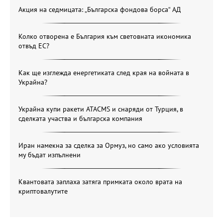
Акция на седмицата: „Българска фондова борса“ АД
Колко отворена е България към световната икономика
отвъд ЕС?
Как ще изглежда енергетиката след края на войната в
Украйна?
Украйна купи ракети ATACMS и снаряди от Турция, в
сделката участва и българска компания
Иран намекна за сделка за Ормуз, но само ако условията
му бъдат изпълнени
Квантовата заплаха затяга примката около врата на
криптовалутите