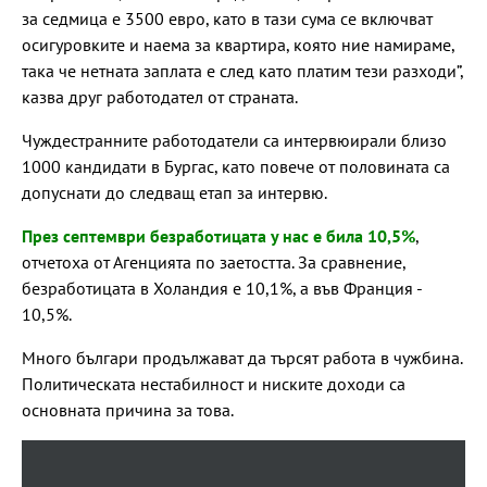
за седмица е 3500 евро, като в тази сума се включват
осигуровките и наема за квартира, която ние намираме,
така че нетната заплата е след като платим тези разходи”,
казва друг работодател от страната.
Чуждестранните работодатели са интервюирали близо
1000 кандидати в Бургас, като повече от половината са
допуснати до следващ етап за интервю.
През септември безработицата у нас е била 10,5%
,
отчетоха от Агенцията по заетостта. За сравнение,
безработицата в Холандия е 10,1%, а във Франция -
10,5%.
Много българи продължават да търсят работа в чужбина.
Политическата нестабилност и ниските доходи са
основната причина за това.