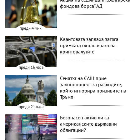
фондова борса“ АД
преди 4 мин.
Квантовата заплаха затяга
примката около врата на
криптовалутите
преди 16 часа
Сенатът на САЩ прие
законопроект за разходите,
който игнорира призивите на
Тръмп
преди 21 часа
Безопасен актив ли са
американските държавни
облигации?