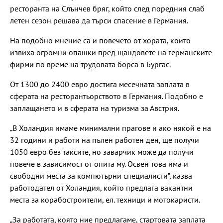
ресторанта на Слънчев бряг, който след поредния слаб
летен сезон решава да търси спасение в Германия.
На подобно мнение са и повечето от хората, които
извиха огромни опашки пред щандовете на германските
фирми по време на трудовата борса в Бургас.
От 1300 до 2400 евро достига месечната заплата в
сферата на ресторантьорството в Германия. Подобно е
заплащането и в сферата на туризма за Австрия.
„В Холандия имаме минимални прагове и ако някой е на
32 години и работи на пълен работен ден, ще получи
1050 евро без таксите, но заварчик може да получи
повече в зависимост от опита му. Освен това има и
свободни места за компютърни специалисти”, казва
работодател от Холандия, който предлага вакантни
места за корабостроители, ел. техници и мотокаристи.
„За работата, която ние предлагаме, стартовата заплата