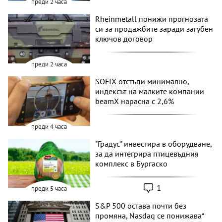
преди 2 часа
Rheinmetall понижи прогнозата
си за продажбите заради загубен
ключов договор
преди 2 часа
SOFIX отстъпи минимално,
индексът на малките компании
beamX нарасна с 2,6%
преди 4 часа
"Градус" инвестира в оборудване,
за да интегрира птицевъдния
комплекс в Бургаско
1
преди 5 часа
S&P 500 остава почти без
промяна, Nasdaq се понижава*