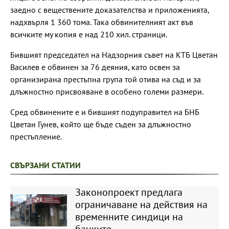
заедно с веществените доказателства и приложенията,
надхвърля 1 360 тома. Така обвинителният акт във
всичките му копия е над 210 хил. страници.
Бившият председател на Надзорния съвет на КТБ Цветан
Василев е обвинен за 76 деяния, като освен за
организирана престъпна група той отива на съд и за
длъжностно присвояване в особено големи размери.
Сред обвинените е и бившият подуправител на БНБ
Цветан Гунев, който ще бъде съден за длъжностно
престъпление.
СВЪРЗАНИ СТАТИИ
Законопроект предлага
ограничаване на действия на
временните синдици на
банките