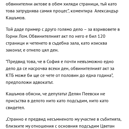
обвинителни актове в обем хиляди страници, тъй като
това затруднява самия процес“, коментира Александър
Кашъмов.
Той даде пример с друго голямо дело – за взривовете в
Горни Лом. Обвинителният акт по него е бил 120
страници и четенето в съдебна зала, като изисква
законът, е отнело цял ден.
“Предвид това, че в София е почти невъзможно едно
дело да се насрочва всеки ден, обвинителният акт за
КТБ може би ще се чете от половин до една година”,
предположи адвокатът.
Кашъмов обясни, че депутатът Делян Пеевски не
присъства в делото нито като подсъдим, нито като
свидетел.
„Странно е предвид несъмненото му участие в събитията,
близките му отношения с основния подсъдим Цветан