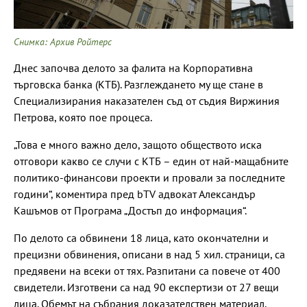
Снимка: Архив Ройтерс
Днес започва делото за фалита на Корпоративна
търговска банка (KТБ). Разглеждането му ще стане в
Специализирания наказателен съд от съдия Виржиния
Петрова, която пое процеса.
„Това е много важно дело, защото обществото иска
отговори какво се случи с КТБ – един от най-мащабните
политико-финансови проекти и провали за последните
години“, коментира пред bTV адвокат Александър
Кашъмов от Програма „Достъп до информация“.
По делото са обвинени 18 лица, като окончателни и
прецизни обвинения, описани в над 5 хил. страници, са
предявени на всеки от тях. Разпитани са повече от 400
свидетели. Изготвени са над 90 експертизи от 27 вещи
лица. Обемът на събрания доказателствен материал,