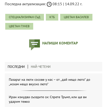
Последна актуализация:
08:15 | 14.09.22 г.
СПЕЦИАЛИЗИРАН СЪД
КТБ
ЦВЕТАН ВАСИЛЕВ
ЦВЕТАН ГУНЕВ
НАПИШИ КОМЕНТАР
ПОСЛЕДНИ
НАЙ-ЧЕТЕНИ
Пазарът на люти сосове у нас – от „дай нещо люто“ до
„искам нещо вкусно люто“
Иран изнудва съседите си: Спрете Тръмп, или ще ви
ударим тежко