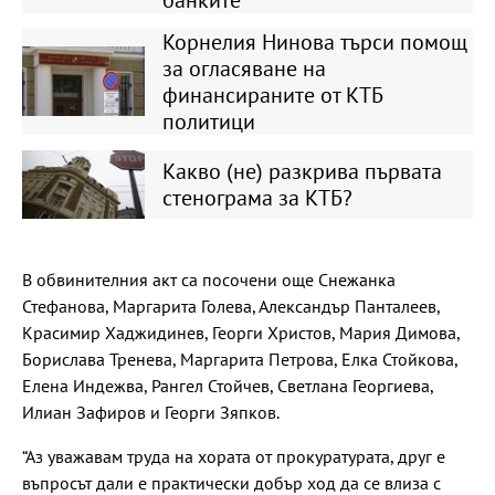
Корнелия Нинова търси помощ
за огласяване на
финансираните от КТБ
политици
Какво (не) разкрива първата
стенограма за КТБ?
В обвинителния акт са посочени още Снежанка
Стефанова, Маргарита Голева, Александър Панталеев,
Красимир Хаджидинев, Георги Христов, Мария Димова,
Борислава Тренева, Маргарита Петрова, Елка Стойкова,
Елена Индежва, Рангел Стойчев, Светлана Георгиева,
Илиан Зафиров и Георги Зяпков.
“Аз уважавам труда на хората от прокуратурата, друг е
въпросът дали е практически добър ход да се влиза с