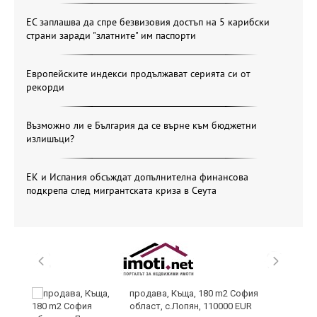
ЕС заплашва да спре безвизовия достъп на 5 карибски
страни заради "златните" им паспорти
Европейските индекси продължават серията си от
рекорди
Възможно ли е България да се върне към бюджетни
излишъци?
ЕК и Испания обсъждат допълнителна финансова
подкрепа след мигрантската криза в Сеута
продава, Къща, 180 m2 София
област, с.Лопян, 110000 EUR