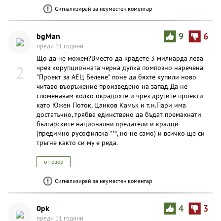
Сигнализирай за неуместен коментар
bgMan
9
6
преди 11 години
Що да не можем?Вместо да крадете 3 милиарда лева
2
чрез корупционната черна дупка помпозно наречена
"Проект за АЕЦ Белене" поне да бяхте купили ново
читаво въоръжение произведено на запад.Да не
споменавам колко окрадохте и чрез другите проекти
като Южен Поток, Цанков Камък и т.н.Пари има
достатъчно, трябва единствено да бъдат премахнати
българските национални предатели и крадци
(предимно русофилска ***, но не само) и всичко ще си
тръгне както си му е реда.
отговор
Сигнализирай за неуместен коментар
0pk
4
3
преди 11 години