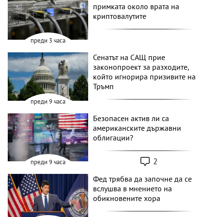
примката около врата на
криптовалутите
преди 3 часа
Сенатът на САЩ прие
законопроект за разходите,
който игнорира призивите на
Тръмп
преди 9 часа
Безопасен актив ли са
американските държавни
облигации?
2
преди 9 часа
Фед трябва да започне да се
вслушва в мнението на
обикновените хора