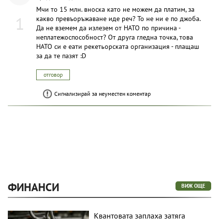
Мчи то 15 млн. вноска като не можем да платим, за
1
какво превъоръжаване иде реч? То не ни е по джоба.
Да не вземем да излезем от НАТО по причина -
неплатежоспособност? От друга гледна точка, това
НАТО си е еати рекетьорската организация - плащаш
за да те пазят :D
отговор
Сигнализирай за неуместен коментар
ФИНАНСИ
ВИЖ ОЩЕ
Квантовата заплаха затяга