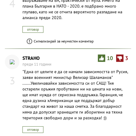
4
въоръжаване на БА, практически от нула. Името на
плана България в НАТО - 2020. е подбрано много
глупаво, като не се отчита вероятното разпадане на
алианса преди 2020.
отговор
Сигнализирай за неуместен коментар
STRAHO
10
3
преди 11 години
"Една от целите е да се намали зависимостта от Русия,
3
заяви военният министър Велизар Шаламанов"
.......Увеличавайки зависимостта си от САЩ! Тия
остарели оръжия пробутвани ни на цената на нови,
ще имат нужда от сериозна поддръжка. Гаранция, че
една дузина хАмериканци ще поддържат добър
стандарт на живот за наша сметка. За благодарност
няма да допускат хранещите ги аборигени на тяхна
територия свободно дори и за разходка! :))
отговор