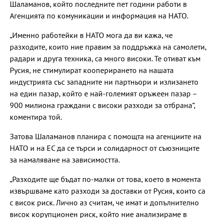
Шаламанов, който последните пет години работи в
Агенцията по комуникации и информация на НАТО.
„Именно работейки в НАТО мога да ви кажа, че
разходите, които ние правим за поддръжка на самолети,
радари и друга техника, са много високи. Те отиват към
Русия, не стимулират кооперирането на нашата
индустрията със западните ни партньори и излизането
на един пазар, който е най-големият оръжеен пазар –
900 милиона граждани с високи разходи за отбрана“,
коментира той.
Затова Шаламанов планира с помощта на агенциите на
НАТО и на ЕС да се търси и солидарност от съюзниците
за намаляване на зависимостта.
„Разходите ще бъдат по-малки от това, което в момента
извършваме като разходи за доставки от Русия, които са
с висок риск. Лично аз считам, че имат и допълнително
висок корупционен риск, който ние анализираме в