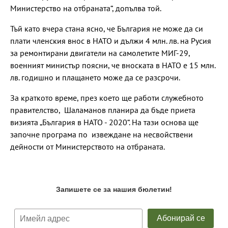
Министерство на отбраната“, допълва той.
Тъй като вчера стана ясно, че България не може да си
плати членския внос в НАТО и дължи 4 млн. лв. на Русия
за ремонтирани двигатели на самолетите МИГ-29,
военният министър поясни, че вноската в НАТО е 15 млн.
лв. годишно и плащането може да се разсрочи.
За краткото време, през което ще работи служебното
правителство, Шаламанов планира да бъде приета
визията „България в НАТО - 2020“. На тази основа ще
започне програма по извеждане на несвойствени
дейности от Министерството на отбраната.