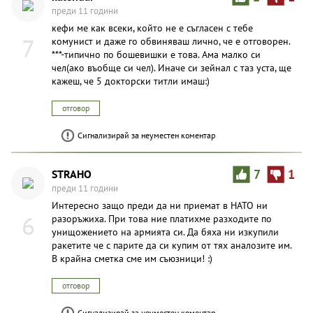
преди 11 години
кефи ме как всеки, който не е съгласен с тебе
7
комунист и даже го обвиняваш лично, че е отговорен.
***-типично по бошевишки е това. Ама малко си
чел(ако въобще си чел). Иначе си зейнал с таз уста, ще
кажеш, че 5 докторски титли имаш:)
отговор
Сигнализирай за неуместен коментар
STRAHO
7
1
преди 11 години
Интересно защо преди да ни приемат в НАТО ни
6
разоръжиха. При това ние платихме разходите по
унищожението на армията си. Да бяха ни изкупили
ракетите че с парите да си купим от тях аналозите им.
В крайна сметка сме им съюзници! :)
отговор
Сигнализирай за неуместен коментар