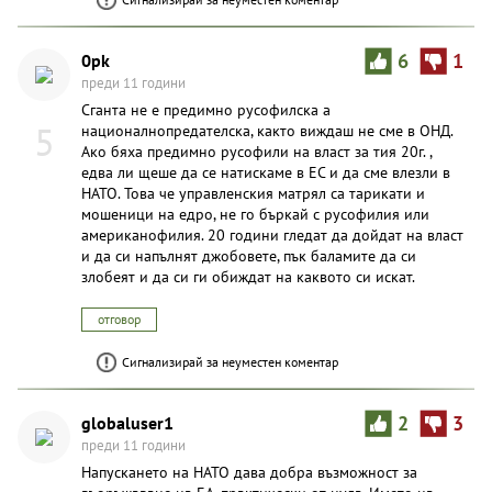
0pk
6
1
преди 11 години
Сганта не е предимно русофилска а
5
националнопредателска, както виждаш не сме в ОНД.
Ако бяха предимно русофили на власт за тия 20г. ,
едва ли щеше да се натискаме в ЕС и да сме влезли в
НАТО. Това че управленския матрял са тарикати и
мошеници на едро, не го бъркай с русофилия или
американофилия. 20 години гледат да дойдат на власт
и да си напълнят джобовете, пък баламите да си
злобеят и да си ги обиждат на каквото си искат.
отговор
Сигнализирай за неуместен коментар
globaluser1
2
3
преди 11 години
Напускането на НАТО дава добра възможност за