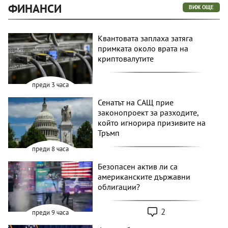
ФИНАНСИ
ВИЖ ОЩЕ
Квантовата заплаха затяга
примката около врата на
криптовалутите
преди 3 часа
Сенатът на САЩ прие
законопроект за разходите,
който игнорира призивите на
Тръмп
преди 8 часа
Безопасен актив ли са
американските държавни
облигации?
2
преди 9 часа