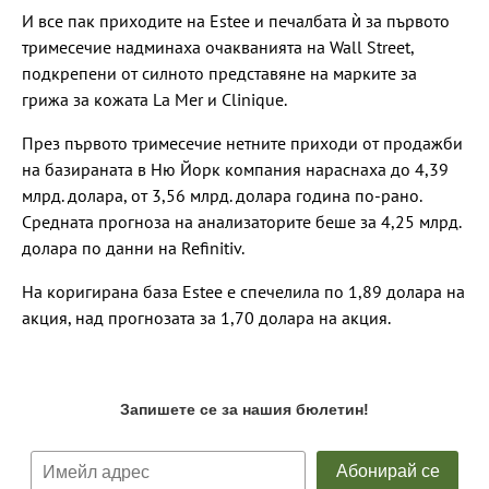
И все пак приходите на Estee и печалбата ѝ за първото
тримесечие надминаха очакванията на Wall Street,
подкрепени от силното представяне на марките за
грижа за кожата La Mer и Clinique.
През първото тримесечие нетните приходи от продажби
на базираната в Ню Йорк компания нараснаха до 4,39
млрд. долара, от 3,56 млрд. долара година по-рано.
Средната прогноза на анализаторите беше за 4,25 млрд.
долара по данни на Refinitiv.
На коригирана база Estee е спечелила по 1,89 долара на
акция, над прогнозата за 1,70 долара на акция.