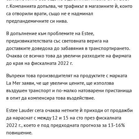
г. Компанията допълва, че трафикът в магазините ѝ, които
са отворили врати, също не е надминал
предпандемичните си нива.
В допълнение към проблемите на Estee,
предизвикателствата със световната верига на
доставките доведоха до забавяния в транспортирането.
Очаква се всичко това да увеличи разходите на фирмата
до края на фискалната 2022 г.
Въпреки това производителят на продуктите с марката
La Mer заяви, че ще увеличи цените, ще използва
въздушен транспорт и по-малко натоварени пристанища
в опит да компенсира това въздействие.
Estee Lauder сега очаква нетните ѝ приходи от продажби
да нараснат с между 12 и 15 на сто през фискалната
2022 г., което е под предходната прогноза за 13-16%
повишение.