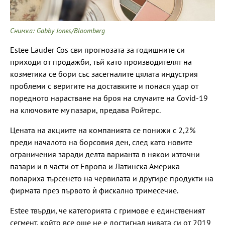
Снимка: Gabby Jones/Bloomberg
Estee Lauder Cos сви прогнозата за годишните си
приходи от продажби, тъй като производителят на
козметика се бори със засегналите цялата индустрия
проблеми с веригите на доставките и понася удар от
поредното нарастване на броя на случаите на Covid-19
на ключовите му пазари, предава Ройтерс.
Цената на акциите на компанията се понижи с 2,2%
преди началото на борсовия ден, след като новите
ограничения заради делта варианта в някои източни
пазари и в части от Европа и Латинска Америка
попариха търсенето на червилата и другире продукти на
фирмата през първото ѝ фискално тримесечие.
Estee твърди, че категорията с гримове е единственият
сегмент, който все още не е достигнал нивата си от 2019