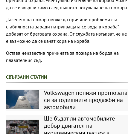
бреговата охрана. Евентуално изтегляне на кораба може
да се извърши само след пълното потушаване на пожара.
„Гасенето на пожара може да причини проблеми със
стабилността заради натрупващата се вода в кораба“,
добавят от бреговата охрана. От службата изтъкват, че не
е възможно да се качат хора на кораба.
Остава неизвестна причината за пожара на борда на
плавателния съд.
СВЪРЗАНИ СТАТИИ
Volkswagen понижи прогнозата
си за годишните продажби на
автомобили
Ще бъдат ли автомобилите
добър двигател на
икономическия растеж в