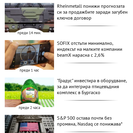
Rheinmetall понижи прогнозата
си за продажбите заради загубен
ключов договор
преди 14 мин.
SOFIX отстъпи минимално,
индексът на малките компании
beamX нарасна с 2,6%
преди 1 час
"Градус" инвестира в оборудване,
за да интегрира птицевъдния
комплекс в Бургаско
преди 2 часа
S&P 500 остава почти без
промяна, Nasdaq се понижава*