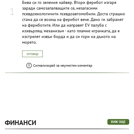
Бива си го зеления хайвер. Втори ферибот изгаря
1
заради самозапалващите се, незагасими
псевдоекологичнти псевдоавтомобили. Доста страшно
стана да се возиш на ферибот вече. Дано ги забранят
на фериботите. Или да направят EV палуба с
изхвърлящ механизъм - като пламне играчката, да я
изстрелят извън борда и да си гори на дъното на
морето.
отговор
Сигнализирай за неуместен коментар
ФИНАНСИ
ВИЖ ОЩЕ