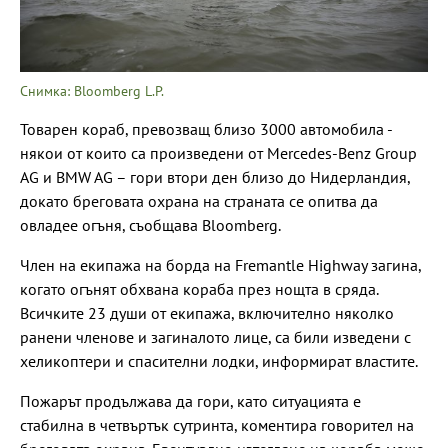
Снимка: Bloomberg L.P.
Товарен кораб, превозващ близо 3000 автомобила -
някои от които са произведени от Mercedes-Benz Group
AG и BMW AG – гори втори ден близо до Нидерландия,
докато бреговата охрана на страната се опитва да
овладее огъня, съобщава Bloomberg.
Член на екипажа на борда на Fremantle Highway загина,
когато огънят обхвана кораба през нощта в сряда.
Всичките 23 души от екипажа, включително няколко
ранени членове и загиналото лице, са били изведени с
хеликоптери и спасителни лодки, информират властите.
Пожарът продължава да гори, като ситуацията е
стабилна в четвъртък сутринта, коментира говорител на