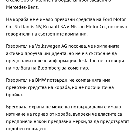
Mercedes-Benz.
На кораба не е имало превозни средства на Ford Motor
Co., Stellantis NV, Renault SA и Nissan Motor Co., посочват
говорители на съответните компании.
Говорител на Volkswagen AG посочва, че компанията
активно проучва инцидента, но не е в състояние да
предостави повече информация. Tesla Inc. не отговори
на молбата на Bloomberg за коментар.
Говорител на BMW потвърди, че компанията има
превозни средства на кораба, но не посочи точна
бройка.
Бреговата охрана не може да потвърди дали е имало
изтичане на гориво от кораба, въпреки че властите са
предприели някои предпазни мерки, за да предотвратят
подобен инцидент.