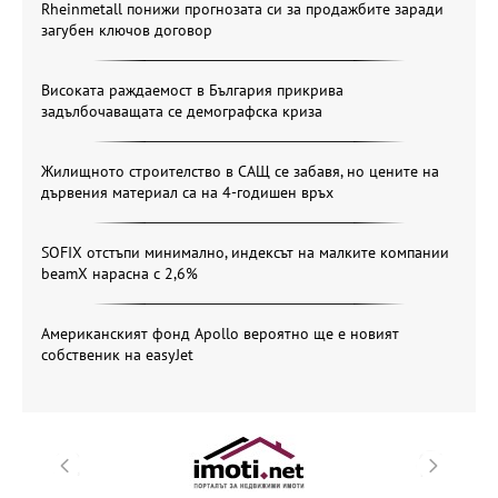
Rheinmetall понижи прогнозата си за продажбите заради
загубен ключов договор
Високата раждаемост в България прикрива
задълбочаващата се демографска криза
Жилищното строителство в САЩ се забавя, но цените на
дървения материал са на 4-годишен връх
SOFIX отстъпи минимално, индексът на малките компании
beamX нарасна с 2,6%
Американският фонд Apollo вероятно ще е новият
собственик на easyJet