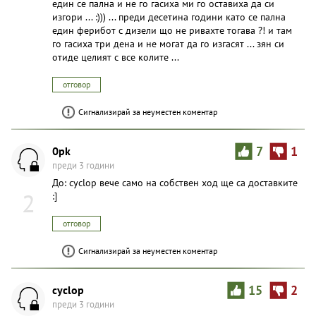
един се пална и не го гасиха ми го оставиха да си
изгори ... :))) ... преди десетина години като се пална
един ферибот с дизели що не ривахте тогава ?! и там
го гасиха три дена и не могат да го изгасят ... зян си
отиде целият с все колите ...
отговор
Сигнализирай за неуместен коментар
0pk
7
1
преди 3 години
До: cyclop вече само на собствен ход ще са доставките
2
:]
отговор
Сигнализирай за неуместен коментар
cyclop
15
2
преди 3 години