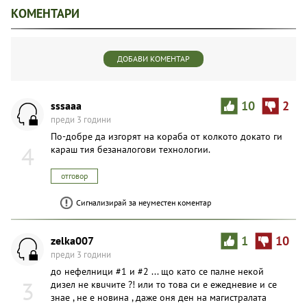
КОМЕНТАРИ
ДОБАВИ КОМЕНТАР
sssaaa
10
2
преди 3 години
По-добре да изгорят на кораба от колкото докато ги
4
караш тия безаналогови технологии.
отговор
Сигнализирай за неуместен коментар
zelka007
1
10
преди 3 години
до нефелници #1 и #2 ... що като се палне некой
3
дизел не квuчите ?! или то това си е ежедневие и се
знае , не е новина , даже оня ден на магистралата