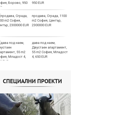
950 EUR
ми
продава, Сграда, 1100
Op
m2 София, Център,
ра
2300000 EUR
м
оп
сигурността
дава под наем,
До
Двустаен апартамент,
ни
55 m2 София, Младост
пр
4, 650 EUR
ви
отслабват
СПЕЦИАЛНИ ПРОЕКТИ