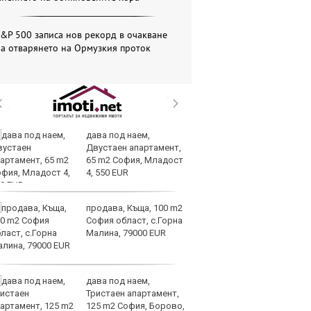
&P 500 записа нов рекорд в очакване
а отварянето на Ормузкия проток
дава под наем,
ОА
Двустаен апартамент,
св
65 m2 София, Младост
сл
4, 550 EUR
О
продава, Къща, 100 m2
За
София област, с.Горна
на
Малина, 79000 EUR
ус
дава под наем,
И
Тристаен апартамент,
гр
125 m2 София, Борово,
Ит