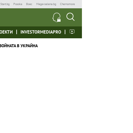
Start.bg
Posoka
Boec
Megavselena.bg
Chernomore
ОЕКТИ
INVESTORMEDIAPRO
ВОЙНАТА В УКРАЙНА