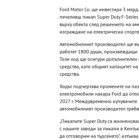
Ford Motor Co. ще инвестира 3 млрд
печеливш пикап Super Duty F-Series
върху обекта след решението на ам
изграждане на електрически спорт
Автомобилният производител ще във
работят 1800 души, произвеждащи г
Този ход ще осигури допълнителен 
средства, като общият капацитет на
средства.
Ходът подчертава промените на паза
електромобили накара Ford да отло
2027 г. Междувременно купувачите 
автомобилният производител трябва
„Пикапите Super Duty са жизненова
с нашите заводи за пикапи в Кентъ
да отговорим на търсенето“, изтък