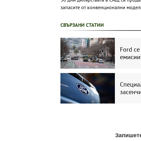
запасите от конвенционални модели 
СВЪРЗАНИ СТАТИИ
Ford се
емисии
Специа
засенч