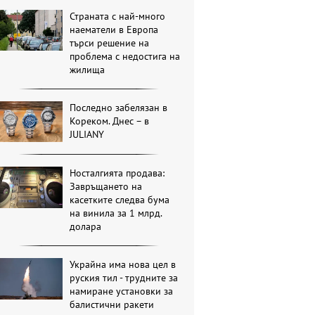
Страната с най-много
наематели в Европа
търси решение на
проблема с недостига на
жилища
Последно забелязан в
Кореком. Днес – в
JULIANY
Носталгията продава:
Завръщането на
касетките следва бума
на винила за 1 млрд.
долара
Украйна има нова цел в
руския тил - трудните за
намиране установки за
балистични ракети