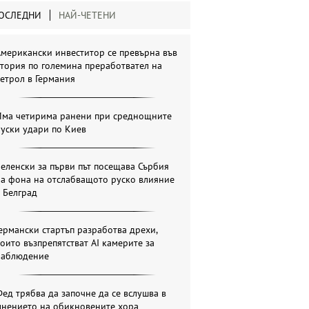
ОСЛЕДНИ
НАЙ-ЧЕТЕНИ
мерикански инвеститор се превърна във
тория по големина преработвател на
етрол в Германия
Има четирима ранени при среднощните
уски удари по Киев
еленски за първи път посещава Сърбия
на фона на отслабващото руско влияние
 Белград
ермански стартъп разработва дрехи,
оито възпрепятстват AI камерите за
наблюдение
ед трябва да започне да се вслушва в
мнението на обикновените хора