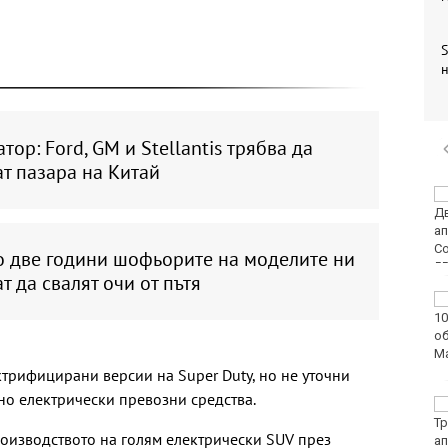
S
н
тор: Ford, GM и Stellantis трябва да
т пазара на Китай
Варненката Тея
Николова: Ще покажа
най-доброто на
европейското по
о две години шофьорите на моделите ни
плуване в Париж
т да свалят очи от пътя
Пьотр Нестеров е на
полуфинал на турнира
в Пловдив
ктрифицирани версии на Super Duty, но не уточни
но електрически превозни средства.
От ПСС излязоха с
няколко препоръки
роизводството на голям електрически SUV през
към туристите в