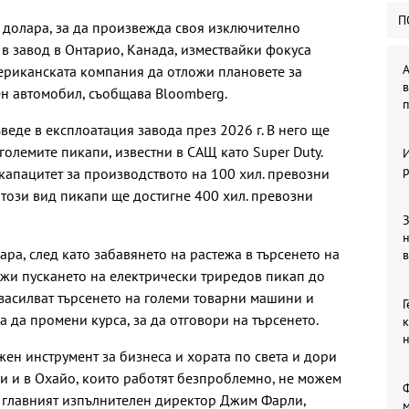
П
. долара, за да произвежда своя изключително
 в завод в Онтарио, Канада, измествайки фокуса
А
ериканската компания да отложи плановете за
в
ен автомобил, съобщава Bloomberg.
п
еде в експлоатация завода през 2026 г. В него ще
олемите пикапи, известни в САЩ като Super Duty.
р
капацитет за производството на 100 хил. превозни
 този вид пикапи ще достигне 400 хил. превозни
З
ра, след като забавянето на растежа в търсенето на
в
жи пускането на електрически триредов пикап до
засилват търсенето на големи товарни машини и
Г
 да промени курса, за да отговори на търсенето.
к
жен инструмент за бизнеса и хората по света и дори
ки и в Охайо, които работят безпроблемно, не можем
Ф
ва главният изпълнителен директор Джим Фарли,