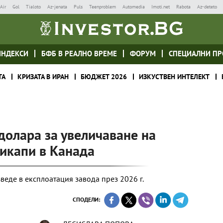
Air
Gol
Tialoto
Az-jenata
Puls
Teenproblem
Automedia
Imoti.net
Rabota
Az-deteto
ИНДЕКСИ
БФБ В РЕАЛНО ВРЕМЕ
ФОРУМ
СПЕЦИАЛНИ ПР
ТА
КРИЗАТА В ИРАН
БЮДЖЕТ 2026
ИЗКУСТВЕН ИНТЕЛЕКТ
 долара за увеличаване на
пикапи в Канада
еде в експлоатация завода през 2026 г.
СПОДЕЛИ: