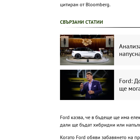
цитиран от Bloomberg.
СВЪРЗАНИ СТАТИИ
Анализа
напусна
Ford: Д
ще мога
Ford казва, че в бъдеще ще има еле
дали ще бъдат хибридни или напъл
Когато Ford обяви забавянето на п