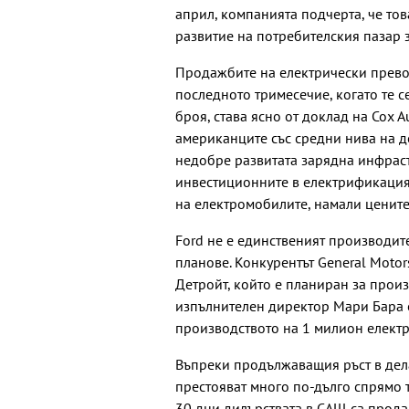
април, компанията подчерта, че тов
развитие на потребителския пазар з
Продажбите на електрически превоз
последното тримесечие, когато те с
броя, става ясно от доклад на Cox A
американците със средни нива на д
недобре развитата зарядна инфраст
инвестиционните в електрификация, 
на електромобилите, намали цените
Ford не е единственият производит
планове. Конкурентът General Motor
Детройт, който е планиран за произ
изпълнителен директор Мари Бара о
производството на 1 милион електр
Въпреки продължаващия ръст в дела
престояват много по-дълго спрямо 
30 дни дилърствата в САЩ са прода