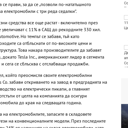
планината
а се прави, за да се „позволи по-нататъшното
а електромобили с три реда седалки“.
Оранжев код за
ни средства все още растат - включително през
опасни жеги в 21
области днес
е увеличават с 11% в САЩ до рекордните 330 хил.
utomotive. Но темпът се забавя, тъй като
оходите са отблъснати от по-високите цени и
Огнеборците са
руктура. Това накара производителите да забавят
реагирали на 150
докато Tesla Inc., американският лидер в сегмента
сигнала през
 и сега се сблъсква с отслабващи продажби.
последното
денонощие
ел, който преосмисля своите електромобилни
s Co. забави откриването на завод в предградията на
водство на електрически пикапи, а главният
тстъпи от целта на компанията да осигури
омобила до края на следващата година.
 на електромобилите, запасите в складовете
тези на конвенционалните модели. През последните
ли 24% от наличните на склад електромобили, като