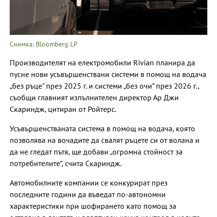
Снимка: Bloomberg LP
Производителят на електромобили Rivian планира да
пусне нови усъвършенствани системи в помощ на водача
„без ръце" през 2025 г. и системи „без очи“ през 2026 г.,
съобщи главният изпълнителен директор Ар Джи
Скариндж, цитиран от Ройтерс.
Усъвършенстваната система в помощ на водача, която
позволява на вочадите да свалят ръцете си от волана и
да не гледат пътя, ще добави „огромна стойност за
потребителите“, счита Скариндж.
Автомобилните компании се конкурират през
последните години да въведат по-автономни
характеристики при шофирането като помощ за