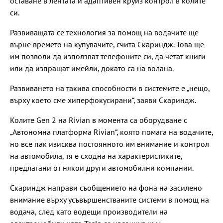
оставане в лентата и адаптивен круиз контрол в колите
си.
Развиващата се технология за помощ на водачите ще
върне времето на купувачите, счита Скариндж. Това ще
им позволи да използват телефоните си, да четат книги
или да изпращат имейли, докато са на волана.
Развиването на такива способности в системите е „нещо,
върху което сме хиперфокусирани“, заяви Скариндж.
Колите Gen 2 на Rivian в момента са оборудване с
„Автономна платформа Rivian“, която помага на водачите,
но все пак изисква постоянното им внимание и контрол
на автомобила, тя е сходна на характеристиките,
предлагани от някои други автомобилни компании.
Скариндж направи съобщението на фона на засилено
внимание върху усъвършенстваните системи в помощ на
водача, след като водещи производители на