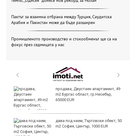
темпо, „Одисея“ донесе нов рекорд за Нолан
Пактът за взаимна отбрана между Турция, Саудитска
Арабия и Пакистан може да бъде разширен
Промишленото производство и стокообменът ще са на
фокус през седмицата у нас
продава, Двустаен апартамент, 49
m2 Бургас област, гр.Несебър,
65000 EUR
дава под наем, Търговски обект, 50
на
m2 София, Център, 1000 EUR