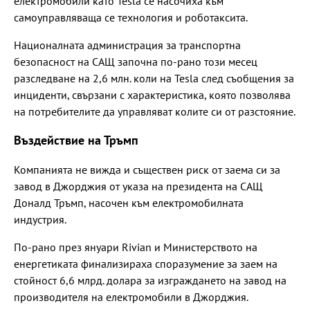
електромобили като Tesla се насочиха към
самоуправляваща се технология и роботаксита.
Националната администрация за транспортна
безопасност на САЩ започна по-рано този месец
разследване на 2,6 млн. коли на Tesla след съобщения за
инциденти, свързани с характеристика, която позволява
на потребителите да управляват колите си от разстояние.
Въздействие на Тръмп
Компанията не вижда и съществен риск от заема си за
завод в Джорджия от указа на президента на САЩ
Доналд Тръмп, насочен към електромобилната
индустрия.
По-рано през януари Rivian и Министерството на
енергетиката финализираха споразумение за заем на
стойност 6,6 млрд. долара за изграждането на завод на
производителя на електромобили в Джорджия.