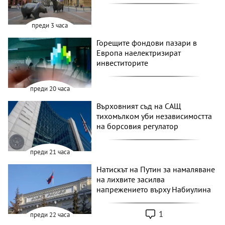
преди 3 часа
Горещите фондови пазари в
Европа наелектризират
инвеститорите
преди 20 часа
Върховният съд на САЩ
тихомълком уби независимостта
на борсовия регулатор
преди 21 часа
Натискът на Путин за намаляване
на лихвите засилва
напрежението върху Набиулина
1
преди 22 часа