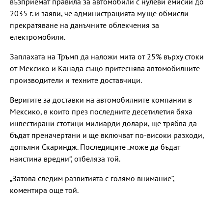
възприемат правила за автомобили с нулеви емисии до
2035 г. и заяви, че администрацията му ще обмисли
прекратяване на данъчните облекчения за
електромобили.
Заплахата на Тръмп да наложи мита от 25% върху стоки
от Мексико и Канада също притеснява автомобилните
производители и техните доставчици.
Веригите за доставки на автомобилните компании в
Мексико, в които през последните десетилетия бяха
инвестирани стотици милиарди долари, ще трябва да
бъдат преначертани и ще включват по-високи разходи,
допълни Скариндж. Последиците „може да бъдат
наистина вредни“, отбеляза той.
„Затова следим развитията с голямо внимание“,
коментира още той.