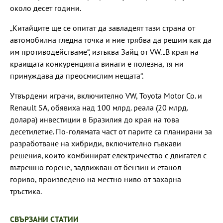
около десет години.
„Китайците ще се опитат да завладеят тази страна от
автомобилна гледна точка и ние трябва да решим как да
им противодействаме“, изтъква Зайц от VW. „В края на
краищата конкуренцията винаги е полезна, тя ни
принуждава да преосмислим нещата“.
Утвърдени играчи, включително VW, Toyota Motor Co. и
Renault SA, обявиха над 100 млрд. реала (20 млрд.
долара) инвестиции в Бразилия до края на това
десетилетие. По-голямата част от парите са планирани за
разработване на хибриди, включително гъвкави
решения, които комбинират електричество с двигател с
вътрешно горене, задвижван от бензин и етанол -
гориво, произведено на местно ниво от захарна
тръстика.
СВЪРЗАНИ СТАТИИ