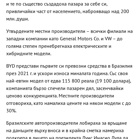
и те по същество създадоха пазара за себе си,
привличайки част от населението, наброяващо над 200
млн. души.
Утвърдените местни производители – всички филиали на
западни компании като General Motors Co. и VW – до
голяма степен пренебрегнаха електрическите и
хибридните модели.
BYD представи първите си превозни средства в Бразилия
през 2021 г. и ускори износа миналата година. Със своя
най-евтин модел от едва 115 800 реала (19 100 долара),
компанията бързо спечели пазарен дял, засенчвайки
ценово конкуренцията. Местните производители
отговориха, като намалиха цените на някои модели с до
30%.
Бразилските автопроизводители лобираха за връщане
на данъците върху вноса и в крайна сметка намериха
подкрепа в лицето на президента Луис Инасио Лула да