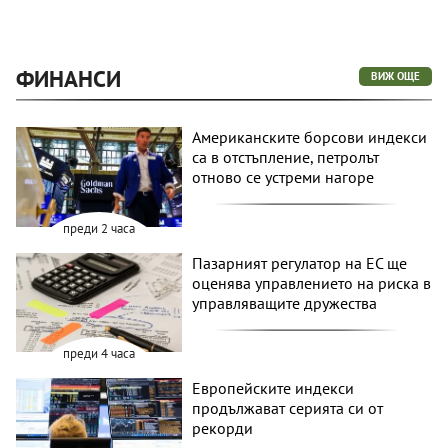
ФИНАНСИ
ВИЖ ОЩЕ
Американските борсови индекси
са в отстъпление, петролът
отново се устреми нагоре
преди 2 часа
Пазарният регулатор на ЕС ще
оценява управлението на риска в
управляващите дружества
преди 4 часа
Европейските индекси
продължават серията си от
рекорди