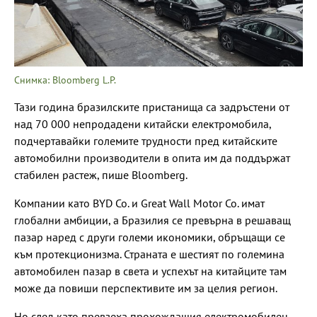
Снимка: Bloomberg L.P.
Тази година бразилските пристанища са задръстени от
над 70 000 непродадени китайски електромобила,
подчертавайки големите трудности пред китайските
автомобилни производители в опита им да поддържат
стабилен растеж, пише Bloomberg.
Компании като BYD Co. и Great Wall Motor Co. имат
глобални амбиции, а Бразилия се превърна в решаващ
пазар наред с други големи икономики, обръщащи се
към протекционизма. Страната е шестият по големина
автомобилен пазар в света и успехът на китайците там
може да повиши перспективите им за целия регион.
Но след като превзеха прохождащия електромобилен