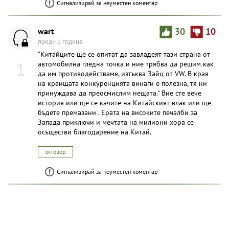
Сигнализирай за неуместен коментар
wart
30
10
преди 1 година
"Китайците ще се опитат да завладеят тази страна от
1
автомобилна гледна точка и ние трябва да решим как
да им противодействаме, изтъква Зайц от VW. В края
на краищата конкуренцията винаги е полезна, тя ни
принуждава да преосмислим нещата." Вие сте вече
история или ще се качите на Китайският влак или ще
бъдете премазани . Ерата на високите печалби за
Запада приключи и мечтата на милиони хора се
осъществи благодарение на Китай.
отговор
Сигнализирай за неуместен коментар