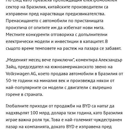
сектор на Бразилия, китайските производители са
изправени пред нарастващи предизвикателства.
Пренасищането с автомобили по пристанищата
произтича от опитите им да избегнат нови мита.
Местните конкуренти отговориха с допълнителни
електрически модели и инвестиции в капацитет. В
същото време темповете на растеж на пазара се забавят.
„Меденият месец вече приключи“, коментира Алекзандър
Зайц, председател на южноамериканското звено на
Volkswagen AG, което продава автомобили в Бразилия от
50-те години на миналия век и произвежда някои от
най-популярните си модели с двигатели с вътрешно
горене в страната.
Глобалните приходи от продажби на BYD са напът да
надхвърлят 100 млрд. долара тази година, като Бразилия
играе важна роля тук. Това е най-големият чуждестранен
пазар на компанията, докато BYD е изправена пред