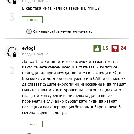
преди 1 година
Е как така мита, нали са авери в БРИКС ?
3
отговор
Сигнализирай за неуместен коментар
evlogi
13
24
преди 1 година
До: wart На китайците вече всички им слагат мита,
2
както се чете съвсем ясно и в статията, и когато се
принудят да произвеждат колите си в заводи в ЕС, в
Бразилия , и може би евентуално и в САЩ и се наложи
да спазват същите екологични изисквания и да плащат
същите заплати и осигуровки на персонала ,каквито
плащат и конкурентите им, нещата доста ще се
променят.Не случайно бързат като луди да хванат
последния влак, зер продажбите им в Европа вече 5
месеца вървят надолу...
отговор