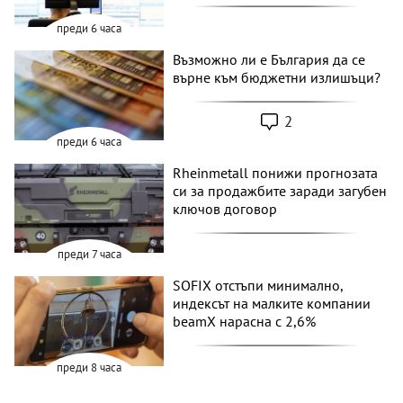
преди 6 часа
Възможно ли е България да се
върне към бюджетни излишъци?
2
преди 6 часа
Rheinmetall понижи прогнозата
си за продажбите заради загубен
ключов договор
преди 7 часа
SOFIX отстъпи минимално,
индексът на малките компании
beamX нарасна с 2,6%
преди 8 часа