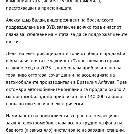
компанията каза, че има 35 000 автомобила,
престояващи на пристанищата.
Александър Балди, вицепрезидент на бразилското
подразделение на BYD, заяви, че всичко това е част от
плана за избягване на митата, за да се поддържат цените
ниски.
Делът на електрифицираните коли от общите продажби
в Бразилия почти се удвои до 7% през януари спрямо
същия месец на 2023 г., като остава приблизително на
това ниво оттогава, сочат данни на асоциацията на
автомобилните производители в Бразилия Anfavea. През
октомври автомобилните компании са продали около 2
млн. автомобила, като приблизително 140 000 са били
напълно или частично електрически.
Намирането на нови клиенти в страната, желаещи да
закупят електромобил, става все по-трудно на фона на
бавното (и закъсняло) инсталиране на зарядни станции.