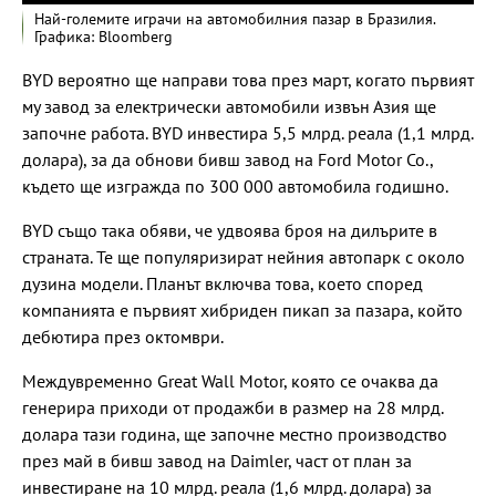
Най-големите играчи на автомобилния пазар в Бразилия.
Графика: Bloomberg
BYD вероятно ще направи това през март, когато първият
му завод за електрически автомобили извън Азия ще
започне работа. BYD инвестира 5,5 млрд. реала (1,1 млрд.
долара), за да обнови бивш завод на Ford Motor Co.,
където ще изгражда по 300 000 автомобила годишно.
BYD също така обяви, че удвоява броя на дилърите в
страната. Те ще популяризират нейния автопарк с около
дузина модели. Планът включва това, което според
компанията е първият хибриден пикап за пазара, който
дебютира през октомври.
Междувременно Great Wall Motor, която се очаква да
генерира приходи от продажби в размер на 28 млрд.
долара тази година, ще започне местно производство
през май в бивш завод на Daimler, част от план за
инвестиране на 10 млрд. реала (1,6 млрд. долара) за