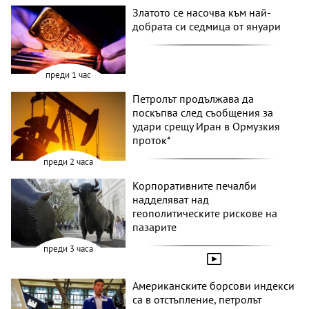
Златото се насочва към най-
добрата си седмица от януари
преди 1 час
Петролът продължава да
поскъпва след съобщения за
удари срещу Иран в Ормузкия
проток*
преди 2 часа
Корпоративните печалби
надделяват над
геополитическите рискове на
пазарите
преди 3 часа
Американските борсови индекси
са в отстъпление, петролът