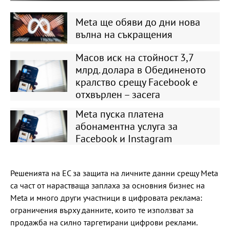
Meta ще обяви до дни нова
вълна на съкращения
Масов иск на стойност 3,7
млрд. долара в Обединеното
кралство срещу Facebook е
отхвърлен – засега
Meta пуска платена
абонаментна услуга за
Facebook и Instagram
Решенията на ЕС за защита на личните данни срещу Meta
са част от нарастваща заплаха за основния бизнес на
Meta и много други участници в цифровата реклама:
ограничения върху данните, които те използват за
продажба на силно таргетирани цифрови реклами.