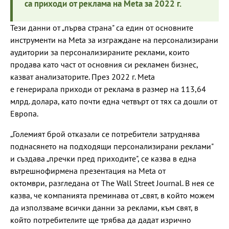
са приходи от реклама на Meta за 2022 г.
Тези данни от „първа страна" са един от основните
инструменти на Meta за изграждане на персонализирани
аудитории за персонализираните реклами, които
продава като част от основния си рекламен бизнес,
казват анализаторите. През 2022 г. Meta
е генерирала приходи от реклама в размер на 113,64
млрд. долара, като почти една четвърт от тях са дошли от
Европа.
„Големият брой отказали се потребители затруднява
поднасянето на подходящи персонализирани реклами"
и създава „пречки пред приходите", се казва в една
вътрешнофирмена презентация на Meta от
октомври, разгледана от The Wall Street Journal. В нея се
казва, че компанията преминава от „свят, в който можем
да използваме всички данни за реклами, към свят, в
който потребителите ще трябва да дадат изрично