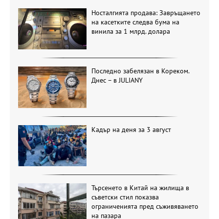
Носталгията продава: Завръщането
на касетките следва бума на
винила за 1 млрд. долара
Последно забелязан в Кореком.
Днес – в JULIANY
Кадър на деня за 3 август
Търсенето в Китай на жилища в
съветски стил показва
ограниченията пред съживяването
на пазара