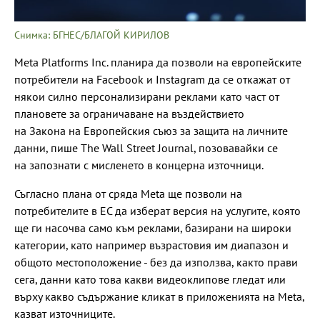
Снимка: БГНЕС/БЛАГОЙ КИРИЛОВ
Meta Platforms Inc. планира да позволи на европейските
потребители на Facebook и Instagram да се откажат от
някои силно персонализирани реклами като част от
плановете за ограничаване на въздействието
на Закона на Европейския съюз за защита на личните
данни, пише The Wall Street Journal, позовавайки се
на запознати с мисленето в концерна източници.
Съгласно плана от сряда Meta ще позволи на
потребителите в ЕС да изберат версия на услугите, която
ще ги насочва само към реклами, базирани на широки
категории, като например възрастовия им диапазон и
общото местоположение - без да използва, както прави
сега, данни като това какви видеоклипове гледат или
върху какво съдържание кликат в приложенията на Meta,
казват източниците.