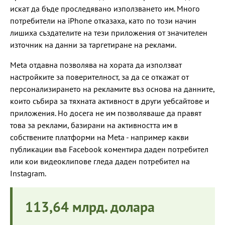
искат да бъде проследявано използването им. Много
потребители на iPhone отказаха, като по този начин
лишиха създателите на тези приложения от значителен
източник на данни за таргетиране на реклами.
Meta отдавна позволява на хората да използват
настройките за поверителност, за да се откажат от
персонализирането на рекламите въз основа на данните,
които събира за тяхната активност в други уебсайтове и
приложения. Но досега не им позволяваше да правят
това за реклами, базирани на активността им в
собствените платформи на Meta - например какви
публикации във Facebook коментира даден потребител
или кои видеоклипове гледа даден потребител на
Instagram.
113,64 млрд. долара