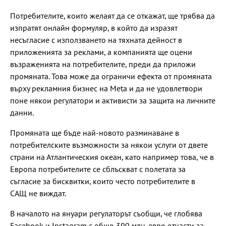
Потребителите, които желаят да се откажат, ще трябва да
изпратят онлайн формуляр, в който да изразят
несъгласие с използването на тяхната дейност в
приложенията за реклами, а компанията ще оцени
възраженията на потребителите, преди да приложи
промяната. Това може да ограничи ефекта от промяната
върху рекламния бизнес на Meta и да не удовлетвори
поне някои регулатори и активисти за защита на личните
данни.
Промяната ще бъде най-новото разминаване в
потребителските възможности за някои услуги от двете
страни на Атлантическия океан, като например това, че в
Европа потребителите се сблъскват с полетата за
съгласие за бисквитки, които често потребителите в
САЩ не виждат.
В началото на януари регулаторът съобщи, че глобява
Facebook и Instagram с общо 390 млн. евро отчасти за