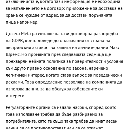
изключенията е, когато тази информация е необходима
за изпълнението на договор: приложение за доставка на
храна се нуждае от адрес, за да достави поръчаната
пица например.
Досега Meta разчиташе на тази договорна разпоредба
на GDPR, което доведе до оплаквания от страна на
австрийския активист за защита на личните данни Макс
Шремс. Но промяната през следващата седмица ще
прехвърли нейната политика за поверителност и условия
към друго правно основание по закона, наречено
легитимен интерес, когато става въпрос за поведенчески
реклами. Това определение позволява на компанията да
използва данни, за да обслужва собствените си
интереси.
Регулаторните органи са издали насоки, според които
това използване трябва да бъде разбираемо за
потребителите, като те също така трябва да имат лесен
начин да се противопоставят или да се откажат.