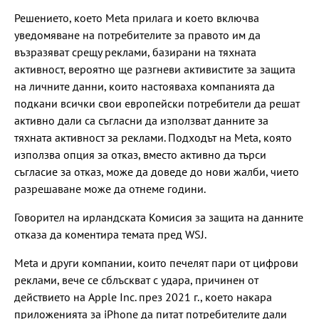
Решението, което Meta прилага и което включва
уведомяване на потребителите за правото им да
възразяват срещу реклами, базирани на тяхната
активност, вероятно ще разгневи активистите за защита
на личните данни, които настояваха компанията да
подкани всички свои европейски потребители да решат
активно дали са съгласни да използват данните за
тяхната активност за реклами. Подходът на Meta, която
използва опция за отказ, вместо активно да търси
съгласие за отказ, може да доведе до нови жалби, чието
разрешаване може да отнеме години.
Говорител на ирландската Комисия за защита на данните
отказа да коментира темата пред WSJ.
Meta и други компании, които печелят пари от цифрови
реклами, вече се сблъскват с удара, причинен от
действието на Apple Inc. през 2021 г., което накара
приложенията за iPhone да питат потребителите дали