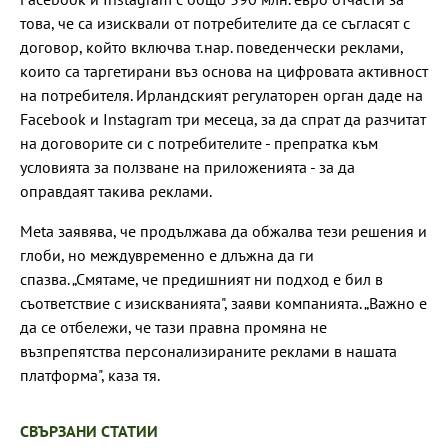
това, че са изисквали от потребителите да се съгласят с
договор, който включва т.нар. поведенчески реклами,
които са таргетирани въз основа на цифровата активност
на потребителя. Ирландският регулаторен орган даде на
Facebook и Instagram три месеца, за да спрат да разчитат
на договорите си с потребителите - препратка към
условията за ползване на приложенията - за да
оправдаят такива реклами.
Meta заявява, че продължава да обжалва тези решения и
глоби, но междувременно е длъжна да ги
спазва. „Смятаме, че предишният ни подход е бил в
съответствие с изискванията", заяви компанията. „Важно е
да се отбележи, че тази правна промяна не
възпрепятства персонализираните реклами в нашата
платформа", каза тя.
СВЪРЗАНИ СТАТИИ