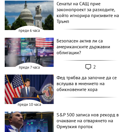
Сенатът на САЩ прие
законопроект за разходите,
който игнорира призивите на
Тръмп
преди 6 часа
Безопасен актив ли са
американските държавни
облигации?
2
преди 7 часа
Фед трябва да започне да се
вслушва в мнението на
обикновените хора
преди 10 часа
S&P 500 записа нов рекорд в
очакване на отварянето на
Ормузкия проток