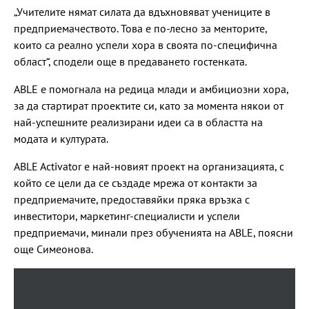
„Учителите нямат силата да вдъхновяват учениците в
предприемачеството. Това е по-лесно за менторите,
които са реално успели хора в своята по-специфична
област“, сподели още в предаването гостенката.
ABLE е помогнала на редица млади и амбициозни хора,
за да стартират проектите си, като за момента някои от
най-успешните реализирани идеи са в областта на
модата и културата.
ABLE Activator е най-новият проект на организацията, с
който се цели да се създаде мрежа от контакти за
предприемачите, предоставяйки пряка връзка с
инвеститори, маркетинг-специалисти и успели
предприемачи, минали през обученията на ABLE, поясни
още Симеонова.