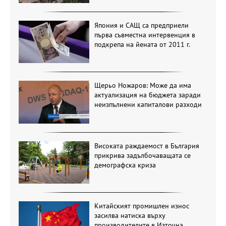
Япония и САЩ са предприели
първа съвместна интервенция в
подкрепа на йената от 2011 г.
Щерьо Ножаров: Може да има
актуализация на бюджета заради
неизпълнени капиталови разходи
Високата раждаемост в България
прикрива задълбочаващата се
демографска криза
Китайският промишлен износ
засилва натиска върху
производителите в Източна