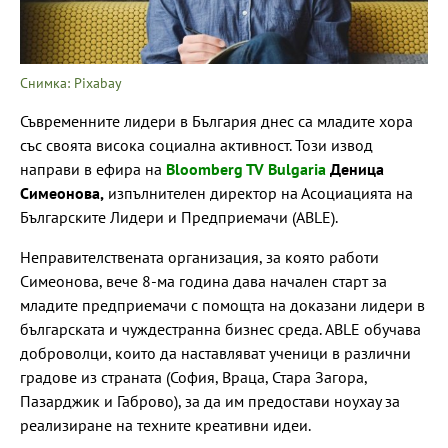
Снимка: Pixabay
Съвременните лидери в България днес са младите хора
със своята висока социална активност. Този извод
направи в ефира на
Bloomberg TV Bulgaria
Деница
Симеонова,
изпълнителен директор на Асоциацията на
Българските Лидери и Предприемачи (ABLE).
Неправителствената организация, за която работи
Симеонова, вече 8-ма година дава начален старт за
младите предприемачи с помощта на доказани лидери в
българската и чуждестранна бизнес среда. ABLE обучава
доброволци, които да наставляват ученици в различни
градове из страната (София, Враца, Стара Загора,
Пазарджик и Габрово), за да им предостави ноухау за
реализиране на техните креативни идеи.