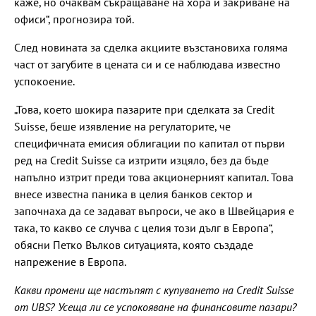
каже, но очаквам съкращаване на хора и закриване на
офиси“, прогнозира той.
След новината за сделка акциите възстановиха голяма
част от загубите в цената си и се наблюдава известно
успокоение.
„Това, което шокира пазарите при сделката за Credit
Suisse, беше изявление на регулаторите, че
специфичната емисия облигации по капитал от първи
ред на Credit Suisse са изтрити изцяло, без да бъде
напълно изтрит преди това акционерният капитал. Това
внесе известна паника в целия банков сектор и
започнаха да се задават въпроси, че ако в Швейцария е
така, то какво се случва с целия този дълг в Европа“,
обясни Петко Вълков ситуацията, която създаде
напрежение в Европа.
Какви промени ще настъпят с купуването на Credit Suisse
от UBS? Усеща ли се успокояване на финансовите пазари?