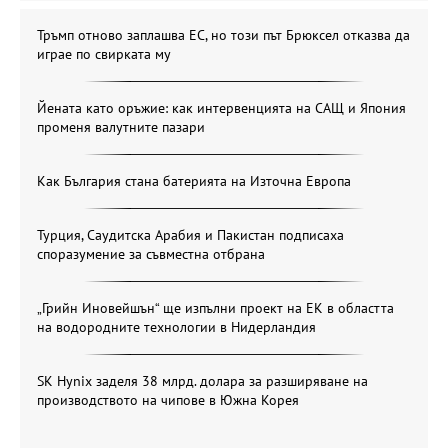
Тръмп отново заплашва ЕС, но този път Брюксел отказва да
играе по свирката му
Йената като оръжие: как интервенцията на САЩ и Япония
променя валутните пазари
Как България стана батерията на Източна Европа
Турция, Саудитска Арабия и Пакистан подписаха
споразумение за съвместна отбрана
„Грийн Иновейшън“ ще изпълни проект на ЕК в областта
на водородните технологии в Нидерландия
SK Hynix заделя 38 млрд. долара за разширяване на
производството на чипове в Южна Корея