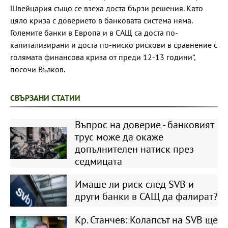
Швейцария също се взеха доста бързи решения. Като
цяло криза с доверието в банковата система няма.
Големите банки в Европа и в САЩ са доста по-
капитализирани и доста по-ниско рискови в сравнение с
голямата финансова криза от преди 12-13 години“,
посочи Вълков.
СВЪРЗАНИ СТАТИИ
Въпрос на доверие - банковият
трус може да окаже
допълнителен натиск през
седмицата
Имаше ли риск след SVB и
други банки в САЩ да фалират?
Кр. Станчев: Колапсът на SVB ще