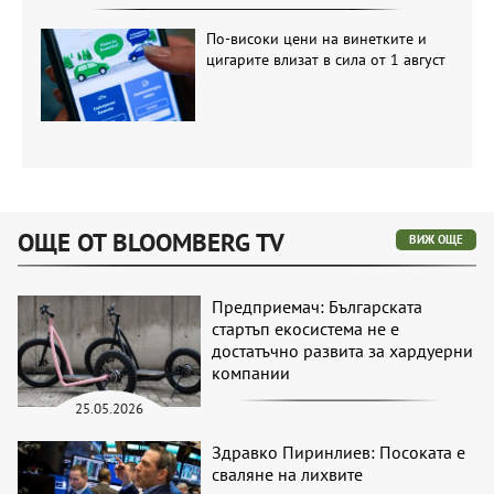
По-високи цени на винетките и
цигарите влизат в сила от 1 август
ОЩЕ ОТ BLOOMBERG TV
ВИЖ ОЩЕ
Предприемач: Българската
стартъп екосистема не е
достатъчно развита за хардуерни
компании
25.05.2026
Здравко Пиринлиев: Посоката е
сваляне на лихвите