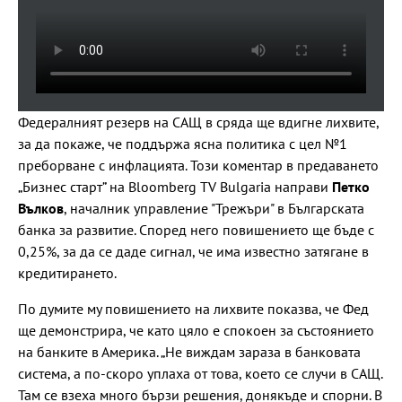
Федералният резерв на САЩ в сряда ще вдигне лихвите,
за да покаже, че поддържа ясна политика с цел №1
преборване с инфлацията. Този коментар в предаването
„Бизнес старт” на Bloomberg TV Bulgaria направи
Петко
Вълков
, началник управление "Трежъри" в Българската
банка за развитие. Според него повишението ще бъде с
0,25%, за да се даде сигнал, че има известно затягане в
кредитирането.
По думите му повишението на лихвите показва, че Фед
ще демонстрира, че като цяло е спокоен за състоянието
на банките в Америка. „Не виждам зараза в банковата
система, а по-скоро уплаха от това, което се случи в САЩ.
Там се взеха много бързи решения, донякъде и спорни. В