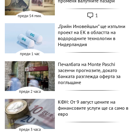
променя валутните пазари
1
преди 54 мин.
„Грийн Иновейшън“ ще изпълни
проект на ЕК в областта на
водородните технологии в
Нидерландия
преди 1 час
Печалбата на Monte Paschi
засенчи прогнозите, докато
банката разглежда оферта за
поглъщане
преди 2 часа
КФН: От 9 август цените на
финансовите услуги ще са само в
евро
преди 3 часа