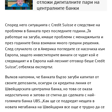
отложи дигиталните пари на
централните банки
Според него ситуацията с Credit Suisse е следствие на
проблеми в банката през последните години. „Тя
работеше на загуба, имаше проблеми с мениджмънта и
през годините бяха взимани много грешни решения.
След случилото се в Америка погледите се насочиха към
Европа, защото инвеститорите винаги се чудят кой е
следващият и в Европа най-лесният отговор беше Credit
Suisse“, отбеляза експертът.
Вълков напомни, че банката бързо загуби капитал от
своите депозанти, осигури си кредитна линия от
Швейцарската централна банка, но това се оказа
недостатъчно и затова се стигна до сделката с най-
голямата банка UBS. „Как ще се подредят нещата в
новата мегабанка на Швейцария все още е трудно да се