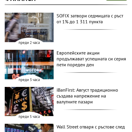
SOFIX затвори седмицата с ръст
от 1% до 1 311 пункта
преди 2 часа
Европейските акции
продължават успешната си серия
пети пореден ден
преди 3 часа
iBanFirst: Август традиционно
създава напрежение на
валутните пазари
преди 5 часа
Wall Street отваря с ръстове след