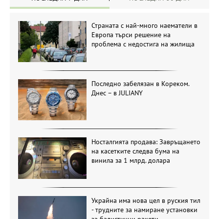
Страната с най-много наематели в
Европа търси решение на
проблема с недостига на жилища
Последно забелязан в Кореком.
Днес – в JULIANY
Носталгията продава: Завръщането
на касетките следва бума на
винила за 1 млрд. долара
Украйна има нова цел в руския тил
- трудните за намиране установки
за балистични ракети