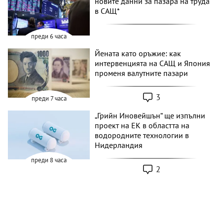
новите данни за пазара на труда
в САЩ*
преди 6 часа
Йената като оръжие: как
интервенцията на САЩ и Япония
променя валутните пазари
3
преди 7 часа
„Грийн Иновейшън“ ще изпълни
проект на ЕК в областта на
водородните технологии в
Нидерландия
преди 8 часа
2