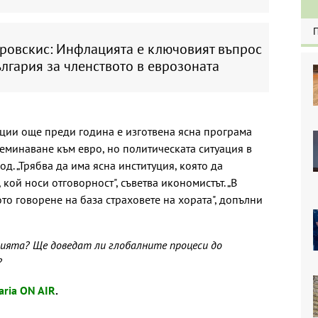
бровскис: Инфлацията е ключовият въпрос
лгария за членството в еврозоната
уции още преди година е изготвена ясна програма
реминаване към евро, но политическата ситуация в
д. „Трябва да има ясна институция, която да
 кой носи отговорност", съветва икономистът. „В
то говорене на база страховете на хората", допълни
цията? Ще доведат ли глобалните процеси до
?
aria ON AIR
.