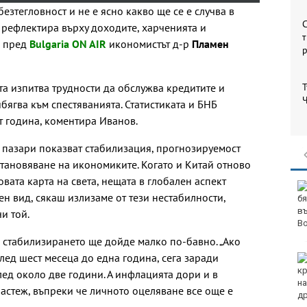
зтегловност и не е ясно какво ще се е случва в
С
 рефлектира върху доходите, харченията и
т
и пред
Bulgaria ON AIR
икономистът д-р
Пламен
та изпитва трудности да обслужва кредитите и
Т
Ч
бягва към спестяванията. Статистиката и БНБ
от година, коментира Иванов.
 пазари показват стабилизация, прогнозируемост
становяване на икономиките. Когато и Китай отново
вата карта на света, нещата в глобален аспект
Нови 45 курсанти бяха
н вид, сякаш излизаме от тези нестабилности,
посрещнати във
Военноморското
и той.
училище във Варна
я стабилизирането ще дойде малко по-бавно. „Ако
лед шест месеца до една година, сега заради
Няма дълбоки кратери
на мястото, на което
лед около две години. А инфлацията дори и в
се взриви дрон у нас
растеж, въпреки че личното оцеляване все още е