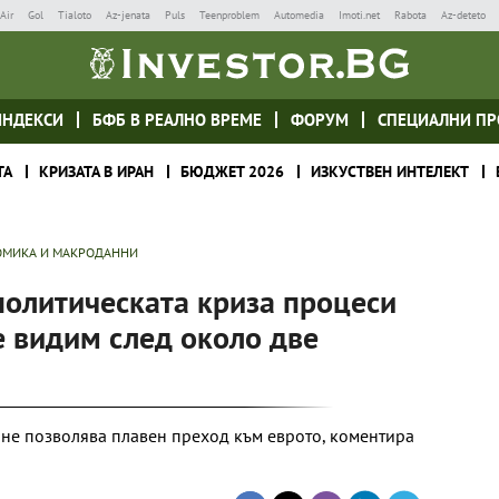
Air
Gol
Tialoto
Az-jenata
Puls
Teenproblem
Automedia
Imoti.net
Rabota
Az-deteto
ИНДЕКСИ
БФБ В РЕАЛНО ВРЕМЕ
ФОРУМ
СПЕЦИАЛНИ ПР
ТА
КРИЗАТА В ИРАН
БЮДЖЕТ 2026
ИЗКУСТВЕН ИНТЕЛЕКТ
МИКА И МАКРОДАННИ
политическата криза процеси
е видим след около две
 не позволява плавен преход към еврото, коментира