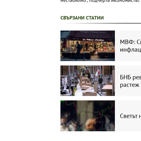
СВЪРЗАНИ СТАТИИ
МВФ: Св
инфлац
БНБ рев
растеж 
Светът 