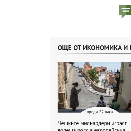
ОЩЕ ОТ ИКОНОМИКА И
преди 22 часа
Чешките милиардери играят
водеща роля в европейския