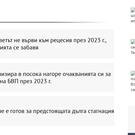
Хванаха за ден 31
шофьори с алкохол
или наркотици
етът не върви към рецесия през 2023 г.,
Хаджирусев смени
ията се забавя
Черно море Тича с
Локо (Пд)
изира в посока нагоре очакванията си за
"Ние, потребителите":
Всеки има право сам
на БВП през 2023 г.
да избере кои плажни
принадлежности да
наеме
не е готов за предстоящата дълга стагнация