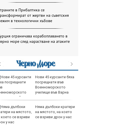
траните в Прибалтика се
рансформират от жертви на съветския
режим в технологични хъбове
урция ограничава корабоплаването в
ерно море след нарастване на атаките
продава, Тристаен
И
апартамент, 68 m2
ин
Варна, Възраждане 3,
с 
118900 EUR
те
продава, Четиристаен
Ту
апартамент, 86 m2
дв
Варна, Цветен, 204900
къ
EUR
в