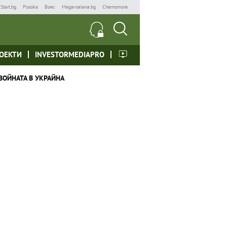
Start.bg
Posoka
Boec
Megavselena.bg
Chernomore
ОЕКТИ
INVESTORMEDIAPRO
ВОЙНАТА В УКРАЙНА