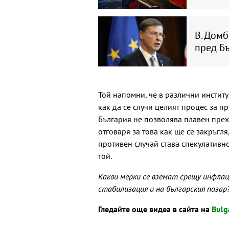
В. Дом
пред Бъ
Той напомни, че в различни инстит
как да се случи целият процес за п
България не позволява плавен прехо
отговаря за това как ще се закръгля,
противен случай става спекулативно
той.
Какви мерки се вземат срещу инфла
стабилизация и на българския пазар
Гледайте още видеа в сайта на
Bulg