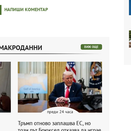
НАПИШИ КОМЕНТАР
 МАКРОДАННИ
ВИЖ ОЩЕ
преди 24 часа
Тръмп отново заплашва ЕС, но
този път Брюксел отказва да играе