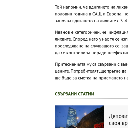
Той напомни, че вдигането на лихв
половин година в САЩ и Европа, но
започва вдигането на лихвите с 3-
Иванов е категоричен, че инфлация
лихвите. Според него у нас тя се и
проследяване на случващото се, за
да се контролира поради неефекти
Притесненията му са свързани с въ
цените. Потребителят „ще тръгне да
ще бъде за сметка на приемането на
СВЪРЗАНИ СТАТИИ
Депози
своя вр