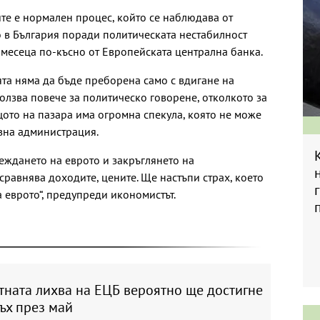
ите е нормален процес, който се наблюдава от
 в България поради политическата нестабилност
4 месеца по-късно от Европейската централна банка.
та няма да бъде преборена само с вдигане на
зползва повече за политическо говорене, отколкото за
щото на пазара има огромна спекула, която не може
вна администрация.
веждането на еврото и закръглянето на
 сравнява доходите, цените. Ще настъпи страх, което
 еврото“, предупреди икономистът.
тната лихва на ЕЦБ вероятно ще достигне
ъх през май