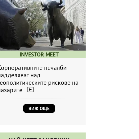
INVESTOR MEET
Корпоративните печалби
надделяват над
геополитическите рискове на
пазарите
ВИЖ ОЩЕ