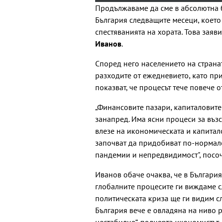
Продължаваме да сме в абсолютна бе
България следващите месеци, което
спестяванията на хората. Това заяв
Иванов
.
Според него населението на страна
разходите от ежедневието, като при
показват, че процесът тече повече 
„Финансовите пазари, капиталовите
занапред. Има ясни процеси за въз
влезе на икономическата и капитало
започват да придобиват по-нормале
пандемии и непредвидимост", посоч
Иванов обаче очаква, че в Българи
глобалните процесите ги виждаме с
политическата криза ще ги видим с
България вече е овладяна на ниво 
нестабилно“, подчерта икономистът.