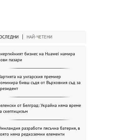
ОСЛЕДНИ
НАЙ-ЧЕТЕНИ
Енергийният бизнес на Huawei намира
нови пазари
артията на унгарския премиер
оминира бивш съдя от Върховния съд за
президент
еленски от Белград: Украйна няма време
а скептицизъм
инландия разработи пясъчна батерия, в
която няма редкоземни елементи