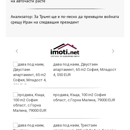
на авточасти расте
Анализатор: За Тръмп ще е по-лесно да прехвърли войната
срещу Иран на следващия президент
и
дава под наем, Двустаен
апартамент, 65 m2 София, Младост
4, 550 EUR
и
продава, Къща, 100 m2 София
област, с.Горна Малина, 79000 EUR
дава под наем, Тристаен