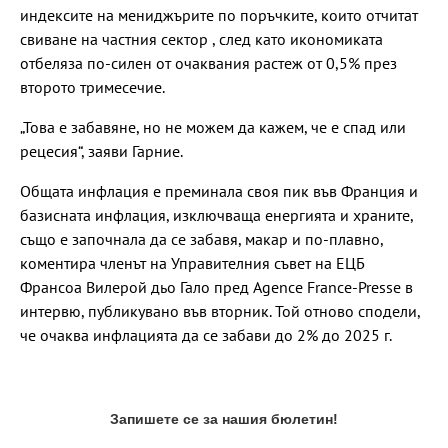
индексите на мениджърите по поръчките, които отчитат
свиване на частния сектор , след като икономиката
отбеляза по-силен от очаквания растеж от 0,5% през
второто тримесечие.
„Това е забавяне, но не можем да кажем, че е спад или
рецесия“, заяви Гарние.
Общата инфлация е преминала своя пик във Франция и
базисната инфлация, изключваща енергията и храните,
също е започнала да се забавя, макар и по-плавно,
коментира членът на Управителния съвет на ЕЦБ
Франсоа Вилерой дьо Гало пред Agence France-Presse в
интервю, публикувано във вторник. Той отново сподели,
че очаква инфлацията да се забави до 2% до 2025 г.