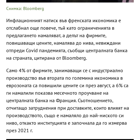
Снимка: Bloomberg
Инфлационният натиск във френската икономика е
отслабнал още повече, тъй като ограниченията в
предлагането намаляват, а делът на фирмите,
повишаващи цените, намалява до нива, невиждани
отпреди Covid пандемията, съобщи централната банка
на страната, цитирана от Bloomberg.
Само 4% от фирмите, занимаващи се с индустриално
производство във втората по големина икономика в
еврозоната са повишили цените си през август, а 6% са
ги намалили показва месечното проучване на
централната банка на Франция. Съотношението,
отчитащо затруднения при доставките, които влияят на
производството, също е намаляло до най-ниското си
ниво, откакто институцията е започнала да го измерва
през 2021 г.