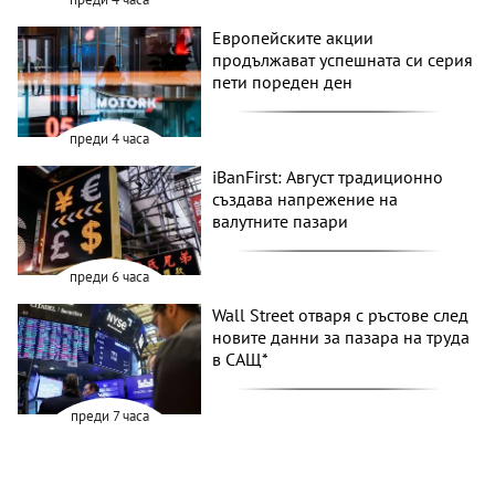
Европейските акции
продължават успешната си серия
пети пореден ден
преди 4 часа
iBanFirst: Август традиционно
създава напрежение на
валутните пазари
преди 6 часа
Wall Street отваря с ръстове след
новите данни за пазара на труда
в САЩ*
преди 7 часа