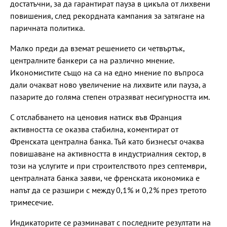
достатъчни, за да гарантират пауза в цикъла от лихвени
повишения, след рекордната кампания за затягане на
паричната политика.
Малко преди да вземат решението си четвъртък,
централните банкери са на различно мнение.
Икономистите също на са на едно мнение по въпроса
дали очакват ново увеличение на лихвите или пауза, а
пазарите до голяма степен отразяват несигурността им.
С отслабването на ценовия натиск във Франция
активността се оказва стабилна, коментират от
Френската централна банка. Тъй като бизнесът очаква
повишаване на активността в индустриалния сектор, в
този на услугите и при строителството през септември,
централната банка заяви, че френската икономика е
напът да се разшири с между 0,1% и 0,2% през третото
тримесечие.
Индикаторите се разминават с последните резултати на