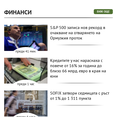
ФИНАНСИ
ВИЖ ОЩЕ
S&P 500 записа нов рекорд в
очакване на отварянето на
Ормузкия проток
преди 41 мин.
Кредитите у нас нараснаха с
повече от 16% за година до
близо 66 млрд. евро в края на
юни
преди 1 час
SOFIX затвори седмицата с ръст
от 1% до 1 311 пункта
преди 4 часа