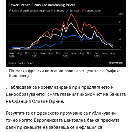
По-малко френски компании повишават цените си. Графика:
Bloomberg
„Наблюдава се нормализиране при предлагането и
ценообразуването“, смята главният икономист на Банката
на Франция Оливие Гарние.
Резултатите от френското проучване са публикувани
точно когато Европейската централна банка пресмята
дали признаците на забавяща се инфлация са