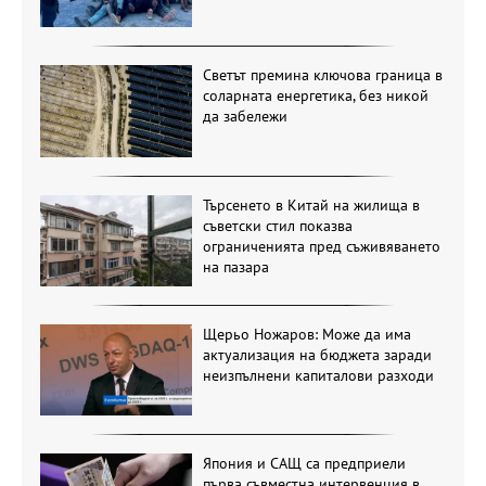
Светът премина ключова граница в
соларната енергетика, без никой
да забележи
Търсенето в Китай на жилища в
съветски стил показва
ограниченията пред съживяването
на пазара
Щерьо Ножаров: Може да има
актуализация на бюджета заради
неизпълнени капиталови разходи
Япония и САЩ са предприели
първа съвместна интервенция в