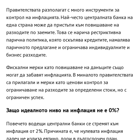
Правителствата разполагат с много инструменти за
контрол на инфлацията. Най-често централната банка на
една страна може да пристъпи към повишаване на
разходите по заемите. Това се нарича рестриктивна
парична политика, която оскъпява кредитите, намалява
паричното предлагане и ограничава индивидуалните и
бизнес разходите.
Фискални мерки като повишаване на данъците също
могат да забавят инфлацията. В миналото правителствата
са прилагали и мерки като ценови контрол за
ограничаване на разходите за определени стоки, но с
ограничен успех.
Защо идеалното ниво на инфлация не е 0%?
Повечето водещи централни банки се стремят към
инфлация от 2%. Причината е, че нулевата инфлация
далеч не излиза евтино, дори в дългосрочен план.