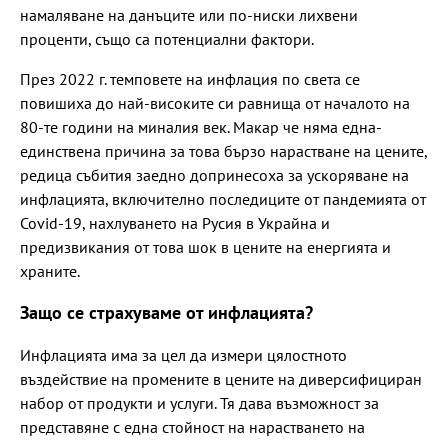
намаляване на данъците или по-ниски лихвени
проценти, също са потенциални фактори.
През 2022 г. темповете на инфлация по света се
повишиха до най-високите си равнища от началото на
80-те години на миналия век. Макар че няма една-
единствена причина за това бързо нарастване на цените,
редица събития заедно допринесоха за ускоряване на
инфлацията, включително последиците от пандемията от
Covid-19, нахлуването на Русия в Украйна и
предизвикания от това шок в цените на енергията и
храните.
Защо се страхуваме от инфлацията?
Инфлацията има за цел да измери цялостното
въздействие на промените в цените на диверсифициран
набор от продукти и услуги. Тя дава възможност за
представяне с една стойност на нарастването на