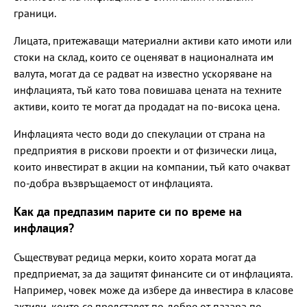
граници.
Лицата, притежаващи материални активи като имоти или
стоки на склад, които се оценяват в националната им
валута, могат да се радват на известно ускоряване на
инфлацията, тъй като това повишава цената на техните
активи, които те могат да продадат на по-висока цена.
Инфлацията често води до спекулации от страна на
предприятия в рискови проекти и от физически лица,
които инвестират в акции на компании, тъй като очакват
по-добра възвръщаемост от инфлацията.
Как да предпазим парите си по време на
инфлация?
Съществуват редица мерки, които хората могат да
предприемат, за да защитят финансите си от инфлацията.
Например, човек може да избере да инвестира в класове
активи, които се представят по-добре от пазара по