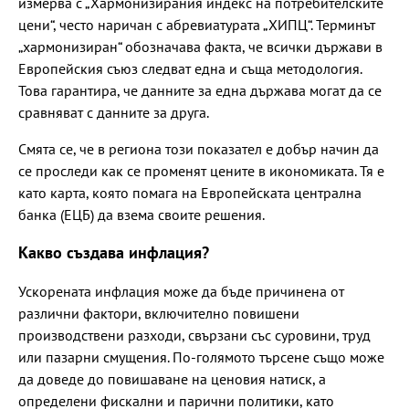
измерва с „Хармонизирания индекс на потребителските
цени“, често наричан с абревиатурата „ХИПЦ“. Терминът
„хармонизиран“ обозначава факта, че всички държави в
Европейския съюз следват една и съща методология.
Това гарантира, че данните за една държава могат да се
сравняват с данните за друга.
Смята се, че в региона този показател е добър начин да
се проследи как се променят цените в икономиката. Тя е
като карта, която помага на Европейската централна
банка (ЕЦБ) да взема своите решения.
Какво създава инфлация?
Ускорената инфлация може да бъде причинена от
различни фактори, включително повишени
производствени разходи, свързани със суровини, труд
или пазарни смущения. По-голямото търсене също може
да доведе до повишаване на ценовия натиск, а
определени фискални и парични политики, като