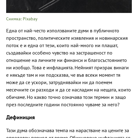
Снимка: Pixabay
Една от най-често използваните думи в публичното
пространство, политическите изявления и новинарския
поток е и една от тези, които най-много ни плашат,
създавайки особено чувство на застрашеност по
отношение на личните ни финанси и благосъстоянието
ни изобщо. Това е инфлацията. Нейният призрак винаги
е някъде там и ни подсказва, че във всеки момент тя
може да се ускори, затруднявайки ни да поемем
месечните си разходи и да се насладим на нещата, които
обичаме. Но какво точно означава този термин и защо
през последните години постоянно чуваме за него?
Дефиниция
Тази дума обозначава темпа на нарастване на цените за
определен период от време. Обикновено инфлацията се