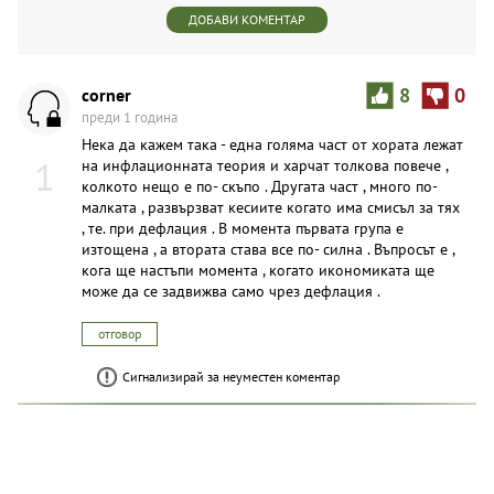
ДОБАВИ КОМЕНТАР
corner
8
0
преди 1 година
Нека да кажем така - една голяма част от хората лежат
1
на инфлационната теория и харчат толкова повече ,
колкото нещо е по- скъпо . Другата част , много по-
малката , развързват кесиите когато има смисъл за тях
, те. при дефлация . В момента първата група е
изтощена , а втората става все по- силна . Въпросът е ,
кога ще настъпи момента , когато икономиката ще
може да се задвижва само чрез дефлация .
отговор
Сигнализирай за неуместен коментар