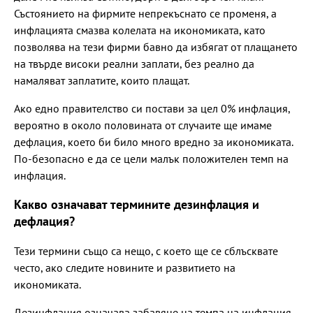
Състоянието на фирмите непрекъснато се променя, а
инфлацията смазва колелата на икономиката, като
позволява на тези фирми бавно да избягат от плащането
на твърде високи реални заплати, без реално да
намаляват заплатите, които плащат.
Ако едно правителство си постави за цел 0% инфлация,
вероятно в около половината от случаите ще имаме
дефлация, което би било много вредно за икономиката.
По-безопасно е да се цели малък положителен темп на
инфлация.
Какво означават термините дезинфлация и
дефлация?
Тези термини също са нещо, с което ще се сблъсквате
често, ако следите новините и развитието на
икономиката.
Дезинфлация означава забавяне на темпа на инфлация