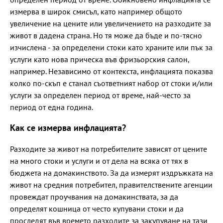
измерва в широк смисъл, като например общото
увеличение на цените или увеличението на разходите за
живот в дадена страна. Но тя може да бъде и по-тясно
изчислена - за определени стоки като храните или пък за
услуги като нова прическа във фризьорския салон,
например. Независимо от контекста, инфлацията показва
колко по-скъп е станал съответният набор от стоки и/или
услуги за определен период от време, най-често за
период от една година.
Как се измерва инфлацията?
Разходите за живот на потребителите зависят от цените
на много стоки и услуги и от дела на всяка от тях в
бюджета на домакинството. За да измерят издръжката на
живот на средния потребител, правителствените агенции
провеждат проучвания на домакинствата, за да
определят кошница от често купувани стоки и да
проследят във времето разходите за закупуване на тази