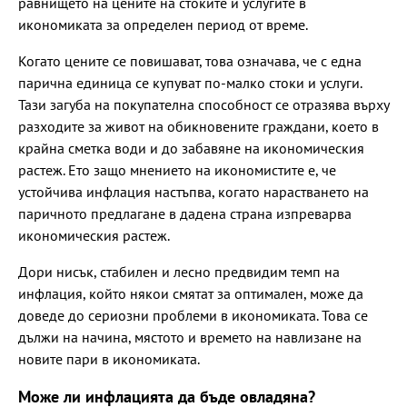
равнището на цените на стоките и услугите в
икономиката за определен период от време.
Когато цените се повишават, това означава, че с една
парична единица се купуват по-малко стоки и услуги.
Тази загуба на покупателна способност се отразява върху
разходите за живот на обикновените граждани, което в
крайна сметка води и до забавяне на икономическия
растеж. Ето защо мнението на икономистите е, че
устойчива инфлация настъпва, когато нарастването на
паричното предлагане в дадена страна изпреварва
икономическия растеж.
Дори нисък, стабилен и лесно предвидим темп на
инфлация, който някои смятат за оптимален, може да
доведе до сериозни проблеми в икономиката. Това се
дължи на начина, мястото и времето на навлизане на
новите пари в икономиката.
Може ли инфлацията да бъде овладяна?