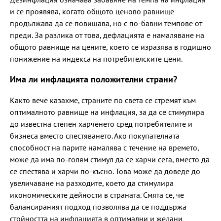
и се проявява, когато общото ценово равнище
продължава да се повишава, но с по-бавни темпове от
преди. За разлика от това, дефлацията е намаляване на
общото равнище на цените, което се изразява в годишно
понижение на индекса на потребителските цени.
Има ли инфлацията положителни страни?
Както вече казахме, страните по света се стремят към
оптималното равнище на инфлация, за да се стимулира
до известна степен харченето сред потребителите и
бизнеса вместо спестяването. Ако покупателната
способност на парите намалява с течение на времето,
може да има по-голям стимул да се харчи сега, вместо да
се спестява и харчи по-късно. Това може да доведе до
увеличаване на разходите, което да стимулира
икономическите дейности в страната. Смята се, че
балансираният подход позволява да се поддържа
стойността на инфлацията в оптимални и желани