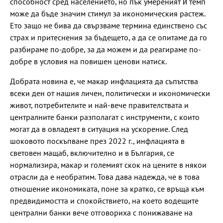
способност сред населението, но пък умереният ѝ темп
може да бъде значим стимул за икономическия растеж.
Ето защо не бива да свързваме термина единствено със
страх и притеснения за бъдещето, а да се опитаме да го
разбираме по-добре, за да можем и да реагираме по-
добре в условия на повишен ценови натиск.
Добрата новина е, че макар инфлацията да съпътства
всеки ден от нашия личен, политически и икономически
живот, потребителите и най-вече правителствата и
централните банки разполагат с инструменти, с които
могат да в овладеят в ситуация на ускорение. След
шоковото поскъпване през 2022 г., инфлацията в
световен мащаб, включително и в България, се
нормализира, макар и големият скок на цените в някои
отрасли да е необратим. Това дава надежда, че в това
отношение икономиката, поне за кратко, се връща към
предвидимостта и спокойствието, на което водещите
централни банки вече отговориха с понижаване на