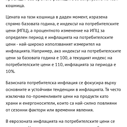
кошница.
Цената на тази кошница в даден момент, изразена
спрямо базовата година, е индексът на потребителските
цени (ИПЦ), а процентното изменение на ИПЦ за
определен период е инфлацията на потребителските
цени - най-широко използваният измерител на
инфлацията. Например, ако индексът на потребителските
цени за базовата година е 100, а текущият индекс на
потребителските цени е 110, инфлацията за периода е
10%.
Базисната потребителска инфлация се фокусира върху
основните и устойчиви тенденции в инфлацията. Тя често
изключва по-променливите цени на продукти като
храни и енергоносители, които са най-силно повлияни
от сезонни фактори или временни явления.
В еврозоната инфлацията на потребителските цени се