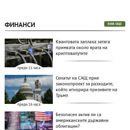
ФИНАНСИ
ВИЖ ОЩЕ
Квантовата заплаха затяга
примката около врата на
криптовалутите
преди 11 часа
Сенатът на САЩ прие
законопроект за разходите,
който игнорира призивите на
Тръмп
преди 16 часа
Безопасен актив ли са
американските държавни
облигации?