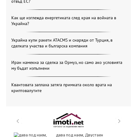
отвъд ЕС?
Как ще изглежда енергетиката след края на войната в
Украйна?
Украйна купи ракети ATACMS и снаряди от Турция, в
сделката участва и българска компания
Иран намекна за сделка за Ормуз, но само ако условията
му бъдат изпълнени
Квантовата заплаха затяга примката около врата на
криптовалутите
,
дава под наем, Двустаен