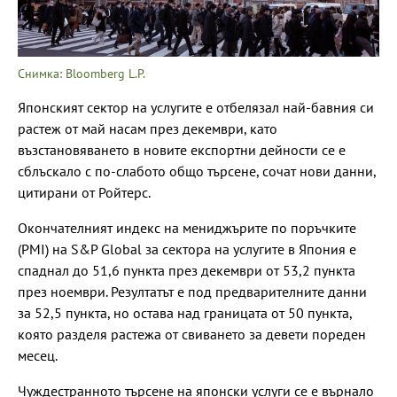
Снимка: Bloomberg L.P.
Японският сектор на услугите е отбелязал най-бавния си
растеж от май насам през декември, като
възстановяването в новите експортни дейности се е
сблъскало с по-слабото общо търсене, сочат нови данни,
цитирани от Ройтерс.
Окончателният индекс на мениджърите по поръчките
(PMI) на S&P Global за сектора на услугите в Япония е
спаднал до 51,6 пункта през декември от 53,2 пункта
през ноември. Резултатът е под предварителните данни
за 52,5 пункта, но остава над границата от 50 пункта,
която разделя растежа от свиването за девети пореден
месец.
Чуждестранното търсене на японски услуги се е върнало