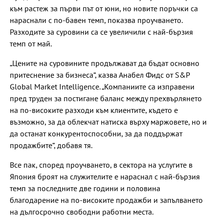
към растеж за първи път от юни, но новите поръчки са
нараснали с по-бавен темп, показва проучването.
Разходите за суровини са се увеличили с най-бързия
темп от май.
„Цените на суровините продължават да бъдат основно
притеснение за бизнеса“, казва Анабел Фидс от S&P
Global Market Intelligence. „Компаниите са изправени
пред труден за постигане баланс между прехвърлянето
на по-високите разходи към клиентите, където е
възможно, за да облекчат натиска върху маржовете, но и
да останат конкурентоспособни, за да поддържат
продажбите“, добавя тя.
Все пак, според проучването, в сектора на услугите в
Япония броят на служителите е нараснал с най-бързия
темп за последните две години и половина
благодарение на по-високите продажби и запълването
на дългосрочно свободни работни места.