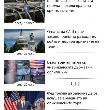
Квантовата заплаха затяга
примката около врата на
криптовалутите
преди 16 часа
Сенатът на САЩ прие
законопроект за разходите,
който игнорира призивите на
Тръмп
преди 21 часа
Безопасен актив ли са
американските държавни
облигации?
2
преди 22 часа
Фед трябва да започне да се
вслушва в мнението на
обикновените хора