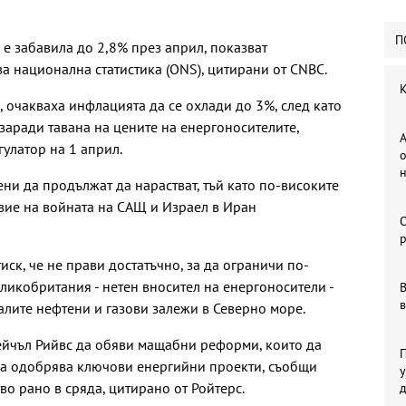
П
е забавила до 2,8% през април, показват
а национална статистика (ONS), цитирани от CNBC.
К
, очакваха инфлацията да се охлади до 3%, след като
заради тавана на цените на енергоносителите,
А
улатор на 1 април.
о
ни да продължат да нарастват, тъй като по-високите
вие на войната на САЩ и Израел в Иран
р
ск, че не прави достатъчно, за да ограничи по-
ликобритания - нетен вносител на енергоносители -
В
в
алите нефтени и газови залежи в Северно море.
ейчъл Рийвс да обяви мащабни реформи, които да
П
а одобрява ключови енергийни проекти, съобщи
у
о рано в сряда, цитирано от Ройтерс.