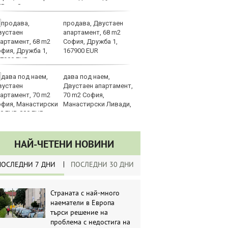
UR
продава, Двустаен
З
апартамент, 68 m2
на
София, Дружба 1,
лу
167900 EUR
дава под наем,
Сл
Двустаен апартамент,
по
70 m2 София,
А
Манастирски Ливади,
ин
0 EUR
долара
НАЙ-ЧЕТЕНИ НОВИНИ
ПОСЛЕДНИ 7 ДНИ
ПОСЛЕДНИ 30 ДНИ
Страната с най-много
наематели в Европа
търси решение на
проблема с недостига на