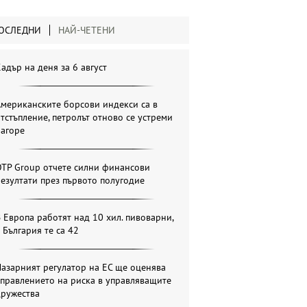
ОСЛЕДНИ
НАЙ-ЧЕТЕНИ
адър на деня за 6 август
мериканските борсови индекси са в
тстъпление, петролът отново се устреми
нагоре
OTP Group отчете силни финансови
езултати през първото полугодие
 Европа работят над 10 хил. пивоварни,
 България те са 42
азарният регулатор на ЕС ще оценява
правлението на риска в управляващите
дружества