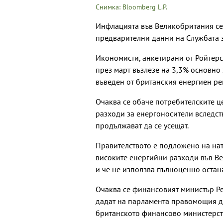
Снимка: Bloomberg L.P.
Инфлацията във Великобритания се 
предварителни данни на Службата з
Икономисти, анкетирани от Ройтерс
през март възлезе на 3,3% основно 
въведен от британския енергиен рег
Очаква се обаче потребителските це
разходи за енергоносители вследст
продължават да се усещат.
Правителството е подложено на нати
високите енергийни разходи във Ве
и че не използва пълноценно остан
Очаква се финансовият министър Р
дадат на парламента правомощия д
британското финансово министерств