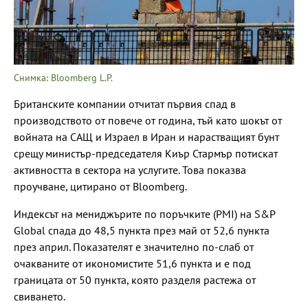
Снимка: Bloomberg L.P.
Британските компании отчитат първия спад в
производството от повече от година, тъй като шокът от
войната на САЩ и Израел в Иран и нарастващият бунт
срещу министър-председателя Киър Стармър потискат
активността в сектора на услугите. Това показва
проучване, цитирано от Bloomberg.
Индексът на мениджърите по поръчките (PMI) на S&P
Global спада до 48,5 пункта през май от 52,6 пункта
през април. Показателят е значително по-слаб от
очакваните от икономистите 51,6 пункта и е под
границата от 50 пункта, която разделя растежа от
свиването.