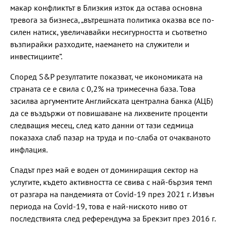
макар конфликтът в Близкия изток да остава основна
тревога за бизнеса, „вътрешната политика оказва все по-
силен натиск, увеличавайки несигурността и съответно
възпирайки разходите, наемането на служители и
инвестициите“.
Според S&P резултатите показват, че икономиката на
страната се е свила с 0,2% на тримесечна база. Това
засилва аргументите Английската централна банка (АЦБ)
да се въздържи от повишаване на лихвените проценти
следващия месец, след като данни от тази седмица
показаха слаб пазар на труда и по-слаба от очакваното
инфлация.
Спадът през май е воден от доминиращия сектор на
услугите, където активността се свива с най-бързия темп
от разгара на пандемията от Covid-19 през 2021 г. Извън
периода на Covid-19, това е най-ниското ниво от
последствията след референдума за Брекзит през 2016 г.