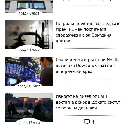
преди 6 часа
Петролът поевтинява, след като
Иран и Оман постигнаха
споразумение за Ормузкия
проток*
преди 6 часа
Силни отчети и ръст при Nvidia
насочиха Dow Jones към нов
исторически връх
преди 15 часа
Износът на дизел от САЩ
достигна рекорд, докато светът
се бори за доставки
4
преди 17 часа