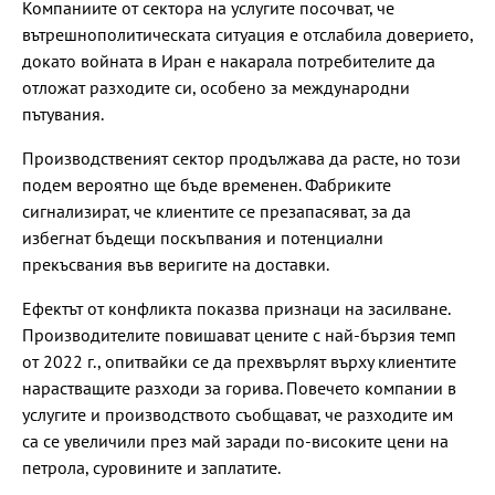
Компаниите от сектора на услугите посочват, че
вътрешнополитическата ситуация е отслабила доверието,
докато войната в Иран е накарала потребителите да
отложат разходите си, особено за международни
пътувания.
Производственият сектор продължава да расте, но този
подем вероятно ще бъде временен. Фабриките
сигнализират, че клиентите се презапасяват, за да
избегнат бъдещи поскъпвания и потенциални
прекъсвания във веригите на доставки.
Ефектът от конфликта показва признаци на засилване.
Производителите повишават цените с най-бързия темп
от 2022 г., опитвайки се да прехвърлят върху клиентите
нарастващите разходи за горива. Повечето компании в
услугите и производството съобщават, че разходите им
са се увеличили през май заради по-високите цени на
петрола, суровините и заплатите.