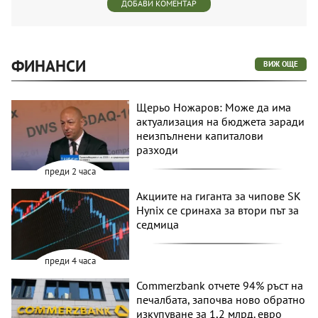
ДОБАВИ КОМЕНТАР
ФИНАНСИ
ВИЖ ОЩЕ
Щерьо Ножаров: Може да има
актуализация на бюджета заради
неизпълнени капиталови
разходи
преди 2 часа
Акциите на гиганта за чипове SK
Hynix се сринаха за втори път за
седмица
преди 4 часа
Commerzbank отчете 94% ръст на
печалбата, започва ново обратно
изкупуване за 1,2 млрд. евро