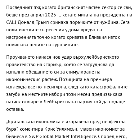
Последният път, когато британският частен сектор се сви,
беше през април 2025 г., когато митата на президента на
САЩ Доналд Тръмп сринаха поръчките от чужбина. Сега
политическите сътресения у дома вредят на
настроенията точно когато кризата в Близкия изток
повишава цените на суровините.
Проучването нанася нов удар върху лейбъристкото
правителство на Стармър, което се затруднява да
изпълни обещанието си за стимулиране на
икономическия растеж. Позицията на премиера
изглежда все по-несигурна, след като катастрофалните
загуби на местните избори този месец предизвикаха
натиск отвътре в Лейбъристката партия той да подаде
оставка.
„Британската икономика е изправена пред перфектна
буря“, коментира Крис Уилямсън, главен икономист за
бизнеса в S&P Global Market Intelligence. Според него,