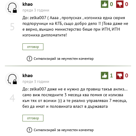
khao
0
0
преди 3 години
До: zelka007 ( Аааа , пропуснах , изгониха една сюрия
5
подпоручици на КГБ, също добро дело !! )Това даже не
е верно, външно министерство беше при ИТН, ИТН
изгониха дипломатите!
отговор
Сигнализирай за неуместен коментар
khao
1
0
преди 3 години
До: zelka007 даже не е нужно да правиш такъв анлиз...
4
само виж последните 3 месеца ква помия се излизва
към тях от всички :):) а те реално управлявах 7 месеца,
без да имат и половината власт в държавата
отговор
Сигнализирай за неуместен коментар