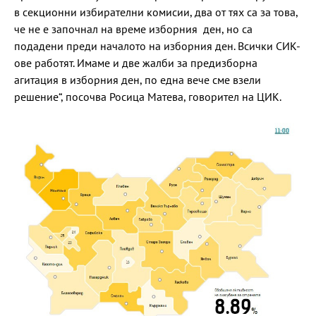
в секционни избирателни комисии, два от тях са за това,
че не е започнал на време изборния ден, но са
подадени преди началото на изборния ден. Всички СИК-
ове работят. Имаме и две жалби за предизборна
агитация в изборния ден, по една вече сме взели
решение“, посочва Росица Матева, говорител на ЦИК.