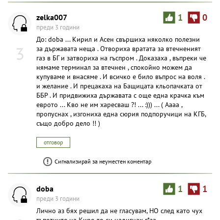
zelka007
1
0
преди 3 години
До: doba ... Кирил и Асен свършиха няколко полезни
3
за държавата неща . Отвориха вратата за втечненият
газ в БГ и затвориха на гъспром . Доказаха , въпреки че
нямаме терминал за втечнен , спокойно можем да
купуваме и внасяме . И всичко е било въпрос на воля .
и желание . И прецакаха на Бащицата кльопачката от
ББР . И придвижиха държавата с още една крачка към
еврото ... Кво не им харесваш ?! ... :))) ... ( Аааа ,
пропуснах , изгониха една сюрия подпоручици на КГБ,
също добро дело !! )
отговор
Сигнализирай за неуместен коментар
doba
1
1
преди 3 години
Лично аз бях решил да не гласувам, НО след като чух
тъпотиите на Кире-то си надигнах г*за.