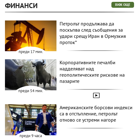
ФИНАНСИ
ВИЖ ОЩЕ
Петролът продължава да
поскъпва след съобщения за
удари срещу Иран в Ормузкия
проток*
преди 17 мин.
Корпоративните печалби
надделяват над
геополитическите рискове на
пазарите
преди 54 мин.
Американските борсови индекси
са в отстъпление, петролът
отново се устреми нагоре
преди 9 часа