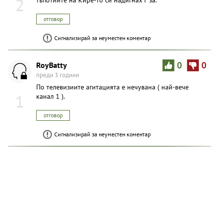
2
отговор
Сигнализирай за неуместен коментар
RoyBatty
0
0
преди 3 години
По телевизиите агитацията е нечувана ( най-вече
1
канал 1 ).
отговор
Сигнализирай за неуместен коментар