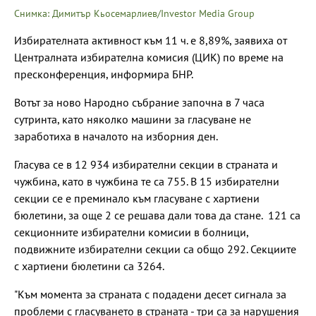
Снимка: Димитър Кьосемарлиев/Investor Media Group
Избирателната активност към 11 ч. е 8,89%, заявиха от
Централната избирателна комисия (ЦИК) по време на
пресконференция, информира БНР.
Вотът за ново Народно събрание започна в 7 часа
сутринта, като няколко машини за гласуване не
заработиха в началото на изборния ден.
Гласува се в 12 934 избирателни секции в страната и
чужбина, като в чужбина те са 755. В 15 избирателни
секции се е преминало към гласуване с хартиени
бюлетини, за още 2 се решава дали това да стане. 121 са
секционните избирателни комисии в болници,
подвижните избирателни секции са общо 292. Секциите
с хартиени бюлетини са 3264.
"Към момента за страната с подадени десет сигнала за
проблеми с гласуването в страната - три са за нарушения