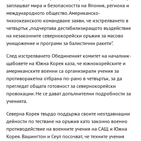
заплашват мира и безопасността на Япония, региона и
международното общество. Американско-
тихоокеанското командване заяви, че изстрелването в
четвъртък „подчертава дестабилизиращото въздействие
на незаконните севернокорейски оръжия за масово
унищожение и програми за балистични ракети“.
След изстрелването Обединеният комитет на началник-
щабовете на Южна Корея каза, че южнокорейските и
американските военни са организирали учения за
противоракетна отбрана по-рано в четвъртък, за да
прегледат общата готовност за севернокорейски
провокации. Не се дават допълнителни подробности за
ученията.
Северна Корея твърдо поддържа своите неотдавнашни
дейности по тестване на оръжия като законно военно
противодействие на военните учения на САЩ и Южна
Корея. Вашингтон и Сеул посочват, че техните учения