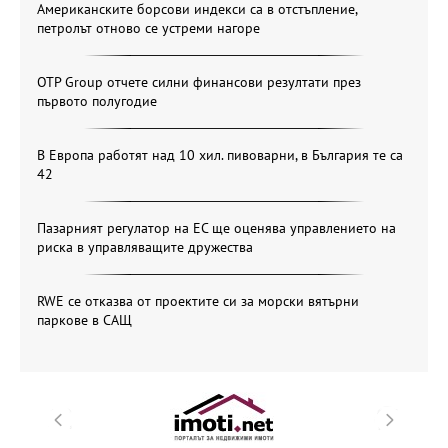
Американските борсови индекси са в отстъпление,
петролът отново се устреми нагоре
OTP Group отчете силни финансови резултати през
първото полугодие
В Европа работят над 10 хил. пивоварни, в България те са
42
Пазарният регулатор на ЕС ще оценява управлението на
риска в управляващите дружества
RWE се отказва от проектите си за морски вятърни
паркове в САЩ