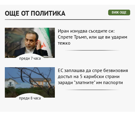
ОЩЕ ОТ ПОЛИТИКА
ВИЖ ОЩЕ
Иран изнудва съседите си:
Спрете Тръмп, или ще ви ударим
тежко
преди 7 часа
ЕС заплашва да спре безвизовия
достъп на 5 карибски страни
заради "златните" им паспорти
преди 8 часа