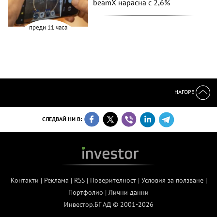
beamX нарасна с 2,6%
преди 11 часа
НАГОРЕ
СЛЕДВАЙ НИ В:
Контакти
|
Реклама
|
RSS
|
Поверителност
|
Условия за ползване
|
Портфолио
|
Лични данни
Инвестор.БГ АД © 2001-2026