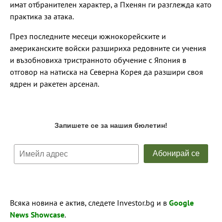
имат отбранителен характер, а Пхенян ги разглежда като
практика за атака.
През последните месеци южнокорейските и
американските войски разшириха редовните си учения
и възобновиха тристранното обучение с Япония в
отговор на натиска на Северна Корея да разшири своя
ядрен и ракетен арсенал.
Всяка новина е актив, следете Investor.bg и в
Google
News Showcase
.