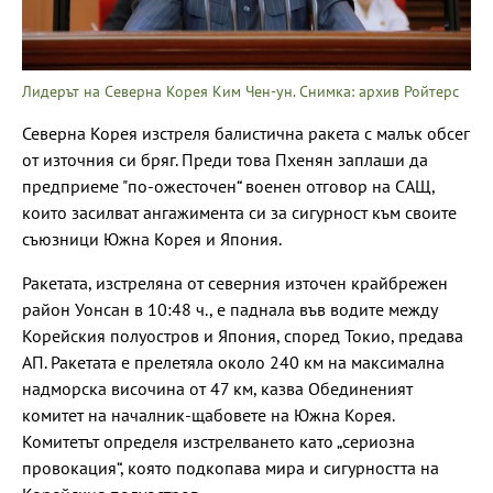
Лидерът на Северна Корея Ким Чен-ун. Снимка: архив Ройтерс
Северна Корея изстреля балистична ракета с малък обсег
от източния си бряг. Преди това Пхенян заплаши да
предприеме "по-ожесточен“ военен отговор на САЩ,
които засилват ангажимента си за сигурност към своите
съюзници Южна Корея и Япония.
Ракетата, изстреляна от северния източен крайбрежен
район Уонсан в 10:48 ч., е паднала във водите между
Корейския полуостров и Япония, според Токио, предава
АП. Ракетата е прелетяла около 240 км на максимална
надморска височина от 47 км, казва Обединеният
комитет на началник-щабовете на Южна Корея.
Комитетът определя изстрелването като „сериозна
провокация“, която подкопава мира и сигурността на