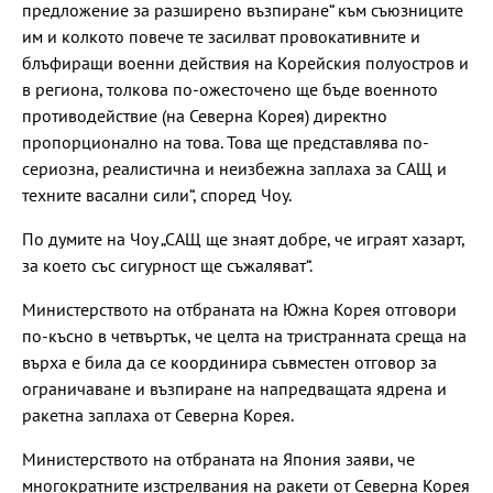
предложение за разширено възпиране“ към съюзниците
им и колкото повече те засилват провокативните и
блъфиращи военни действия на Корейския полуостров и
в региона, толкова по-ожесточено ще бъде военното
противодействие (на Северна Корея) директно
пропорционално на това. Това ще представлява по-
сериозна, реалистична и неизбежна заплаха за САЩ и
техните васални сили“, според Чоу.
По думите на Чоу „САЩ ще знаят добре, че играят хазарт,
за което със сигурност ще съжаляват“.
Министерството на отбраната на Южна Корея отговори
по-късно в четвъртък, че целта на тристранната среща на
върха е била да се координира съвместен отговор за
ограничаване и възпиране на напредващата ядрена и
ракетна заплаха от Северна Корея.
Министерството на отбраната на Япония заяви, че
многократните изстрелвания на ракети от Северна Корея