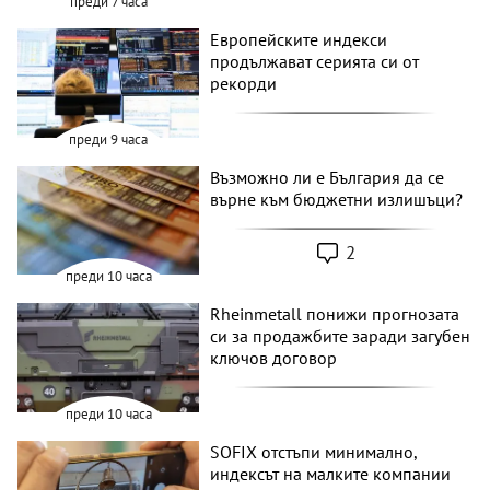
преди 7 часа
Европейските индекси
продължават серията си от
рекорди
преди 9 часа
Възможно ли е България да се
върне към бюджетни излишъци?
2
преди 10 часа
Rheinmetall понижи прогнозата
си за продажбите заради загубен
ключов договор
преди 10 часа
SOFIX отстъпи минимално,
индексът на малките компании