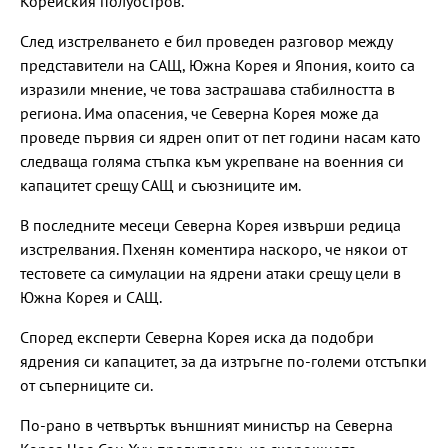
Корейския полуостров.
След изстрелването е бил проведен разговор между
представители на САЩ, Южна Корея и Япония, които са
изразили мнение, че това застрашава стабилността в
региона. Има опасения, че Северна Корея може да
проведе първия си ядрен опит от пет години насам като
следваща голяма стъпка към укрепване на военния си
капацитет срещу САЩ и съюзниците им.
В последните месеци Северна Корея извърши редица
изстрелвания. Пхенян коментира наскоро, че някои от
тестовете са симулации на ядрени атаки срещу цели в
Южна Корея и САЩ.
Според експерти Северна Корея иска да подобри
ядрения си капацитет, за да изтръгне по-големи отстъпки
от съперниците си.
По-рано в четвъртък външният министър на Северна