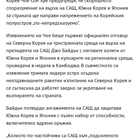
Корея Чое Сон Хуи предупреди, че скорошното
споразумение на върха на САЩ, Южна Корея и Япония
за страната ще направи напрежението на Корейския
полуостров „по-непредсказуемо“.
Изявлението на Чое беше първият официален отговор
на Северна Корея на тристранната среща на върха на
президента на САЩ Джо Байдън с неговите колеги от
Южна Корея и Япония в кулоарите на регионална среща,
проведена в неделя в Камбоджа. В съвместното си
изявление тримата лидери остро осъдиха
неотдавнашните ракетни изпитания на Северна Корея и
се съгласиха да работят заедно за укрепване на
възпирането на страната.
Байдън потвърди ангажимента на САЩ да защитава
Южна Корея и Япония с пълен набор от способности,
включително ядрени оръжия.
„Колкото по-настойчиви са САЩ към „подсиленото