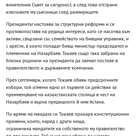
влиятелния Съвет за сигурност, а след това отстрани
ключовите му съюзници след размириците.
Президентът настоява за структурни реформи и се
противопоставя на редица интереси, като се насочва към
активи, свързани със семейството на бившия управник, и
с арести, в които попадат бивш министър-председател и
племенник на Назарбаев. Токаев също така забрани на
близки роднини на президента да заемат постове в
правителството и държавните компании.
През септември, когато Токаев обяви предсрочните
избори, той отмени едно от първите си действия за
преименуване на казахстанската столица в чест на
Назарбаев и върна предишното ѝ име Астана.
По време на мандата си Токаев прокара конституционни
промени, които, наред с други неща,
ограничиха мандатите на собственото му правителство
до два мандата. Той също така обеща да намали