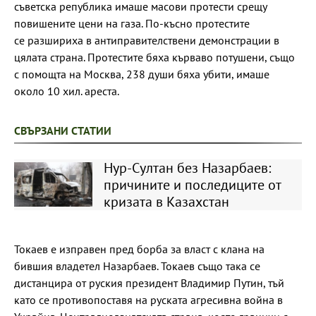
съветска република имаше масови протести срещу
повишените цени на газа. По-късно протестите
се разшириха в антиправителствени демонстрации в
цялата страна. Протестите бяха кърваво потушени, също
с помощта на Москва, 238 души бяха убити, имаше
около 10 хил. ареста.
СВЪРЗАНИ СТАТИИ
Нур-Султан без Назарбаев:
причините и последиците от
кризата в Казахстан
Токаев е изправен пред борба за власт с клана на
бившия владетел Назарбаев. Токаев също така се
дистанцира от руския президент Владимир Путин, тъй
като се противопоставя на руската агресивна война в