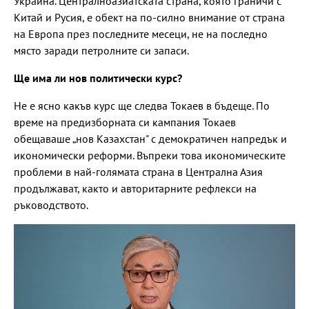
Украйна. Централноазиатската страна, която граничи с
Китай и Русия, е обект на по-силно внимание от страна
на Европа през последните месеци, не на последно
място заради петролните си запаси.
Ще има ли нов политически курс?
Не е ясно какъв курс ще следва Токаев в бъдеще. По
време на предизборната си кампания Токаев
обещаваше „нов Казахстан" с демократичен напредък и
икономически реформи. Въпреки това икономическите
проблеми в най-голямата страна в Централна Азия
продължават, както и авторитарните рефлекси на
ръководството.