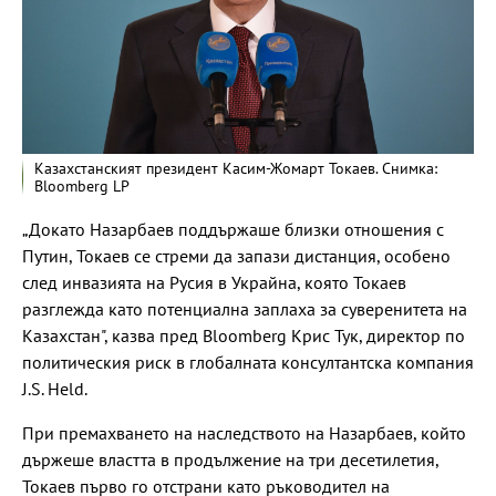
Казахстанският президент Касим-Жомарт Токаев. Снимка:
Bloomberg LP
„Докато Назарбаев поддържаше близки отношения с
Путин, Токаев се стреми да запази дистанция, особено
след инвазията на Русия в Украйна, която Токаев
разглежда като потенциална заплаха за суверенитета на
Казахстан", казва пред Bloomberg Крис Тук, директор по
политическия риск в глобалната консултантска компания
J.S. Held.
При премахването на наследството на Назарбаев, който
държеше властта в продължение на три десетилетия,
Токаев първо го отстрани като ръководител на