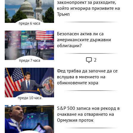
законопроект за разходите,
който игнорира призивите на
Тръмп
преди 6 часа
Безопасен актив ли са
американските държавни
облигации?
2
преди 7 часа
Фед трябва да започне да се
вслушва в мнението на
обикновените хора
преди 10 часа
S&P 500 записа нов рекорд в
очакване на отварянето на
Ормузкия проток