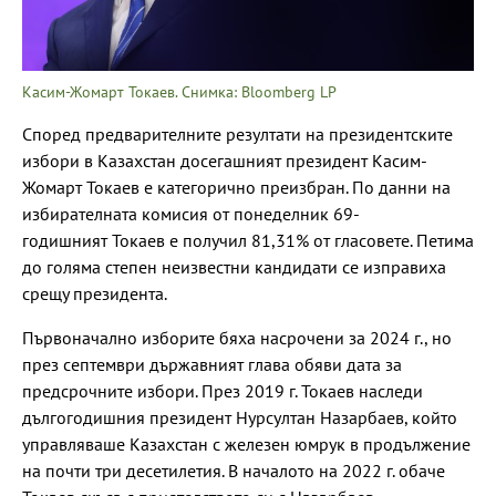
Касим-Жомарт Токаев. Снимка: Bloomberg LP
Според предварителните резултати на президентските
избори в Казахстан досегашният президент Касим-
Жомарт Токаев е категорично преизбран. По данни на
избирателната комисия от понеделник 69-
годишният Токаев е получил 81,31% от гласовете. Петима
до голяма степен неизвестни кандидати се изправиха
срещу президента.
Първоначално изборите бяха насрочени за 2024 г., но
през септември държавният глава обяви дата за
предсрочните избори. През 2019 г. Токаев наследи
дългогодишния президент Нурсултан Назарбаев, който
управляваше Казахстан с железен юмрук в продължение
на почти три десетилетия. В началото на 2022 г. обаче