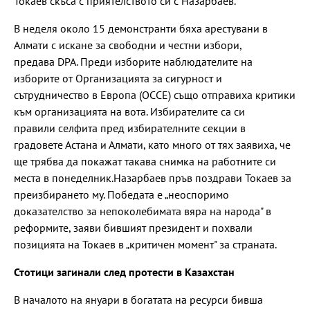
Токаев скъса с приятелството си с Назарбаев.
В неделя около 15 демонстранти бяха арестувани в
Алмати с искане за свободни и честни избори,
предава DPA. Преди изборите наблюдателите на
изборите от Организацията за сигурност и
сътрудничество в Европа (ОССЕ) също отправиха критики
към организацията на вота. Избирателите са си
правили селфита пред избирателните секции в
градовете Астана и Алмати, като много от тях заявиха, че
ще трябва да покажат такава снимка на работните си
места в понеделник.Назарбаев пръв поздрави Токаев за
преизбирането му. Победата е „неоспоримо
доказателство за непоколебимата вяра на народа" в
реформите, заяви бившият президент и похвали
позицията на Токаев в „критичен момент" за страната.
Стотици загинали след протести в Казахстан
В началото на януари в богатата на ресурси бивша