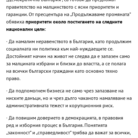
правителство на малцинството с ясни приоритети и
гаранции. От пресцентъра на „Продължаваме промяната”
обявиха
приоритети около постигането на следните
национални цели
:
· Да намалим неравенството в България, като продължим
социалната ни политика към най-нуждаещите се.
Достойният начин на живот не следва да е запазен само
за малцината избрани и близки до властта, а се полага
на всички български граждани като основно тяхно
право.
· Да подпомогнем бизнеса не само чрез запазване на
ниските данъци, но и чрез дълго чаканото намаляване на
административната тежест и корупционния риск.
· Да повишим доверието в демокрацията, в правовия
ред и изборния процес в България. Понятията
„законност” и „справедливост” трябва да важат за всички,