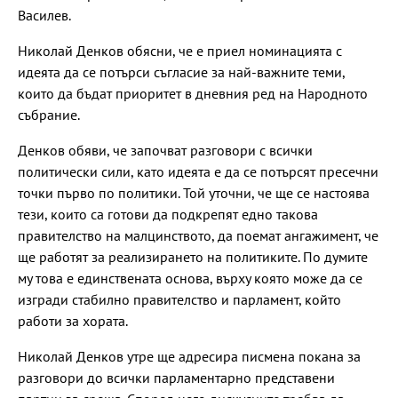
Василев.
Николай Денков обясни, че е приел номинацията с
идеята да се потърси съгласие за най-важните теми,
които да бъдат приоритет в дневния ред на Народното
събрание.
Денков обяви, че започват разговори с всички
политически сили, като идеята е да се потърсят пресечни
точки първо по политики. Той уточни, че ще се настоява
тези, които са готови да подкрепят едно такова
правителство на малцинството, да поемат ангажимент, че
ще работят за реализирането на политиките. По думите
му това е единствената основа, върху която може да се
изгради стабилно правителство и парламент, който
работи за хората.
Николай Денков утре ще адресира писмена покана за
разговори до всички парламентарно представени