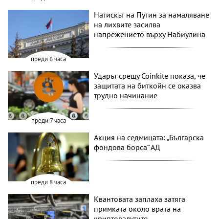
Натискът на Путин за намаляване
на лихвите засилва
напрежението върху Набиулина
преди 6 часа
Ударът срещу Coinkite показа, че
защитата на биткойн се оказва
трудно начинание
преди 7 часа
Акция на седмицата: „Българска
фондова борса“ АД
преди 8 часа
Квантовата заплаха затяга
примката около врата на
криптовалутите