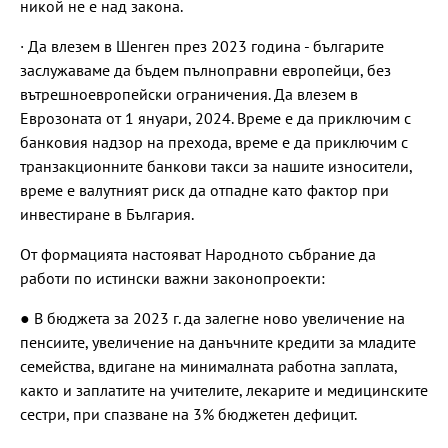
никой не е над закона.
· Да влезем в Шенген през 2023 година - българите
заслужаваме да бъдем пълноправни европейци, без
вътрешноевропейски ограничения. Да влезем в
Еврозоната от 1 януари, 2024. Време е да приключим с
банковия надзор на прехода, време е да приключим с
транзакционните банкови такси за нашите износители,
време е валутният риск да отпадне като фактор при
инвестиране в България.
От формацията настояват Народното събрание да
работи по истински важни законопроекти:
● В бюджета за 2023 г. да залегне ново увеличение на
пенсиите, увеличение на данъчните кредити за младите
семейства, вдигане на минималната работна заплата,
както и заплатите на учителите, лекарите и медицинските
сестри, при спазване на 3% бюджетен дефицит.