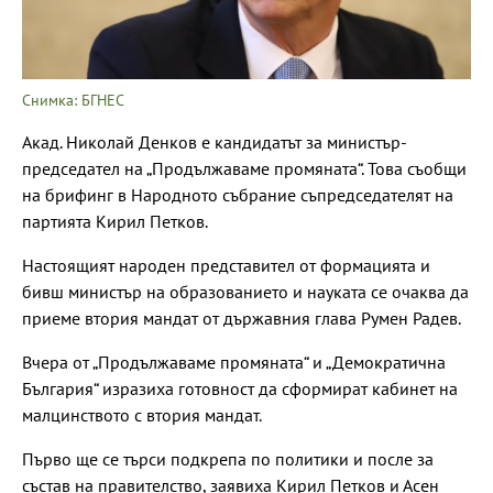
Снимка: БГНЕС
Акад. Николай Денков е кандидатът за министър-
председател на „Продължаваме промяната“. Това съобщи
на брифинг в Народното събрание съпредседателят на
партията Кирил Петков.
Настоящият народен представител от формацията и
бивш министър на образованието и науката се очаква да
приеме втория мандат от държавния глава Румен Радев.
Вчера от „Продължаваме промяната“ и „Демократична
България“ изразиха готовност да сформират кабинет на
малцинството с втория мандат.
Първо ще се търси подкрепа по политики и после за
състав на правителство, заявиха Кирил Петков и Асен