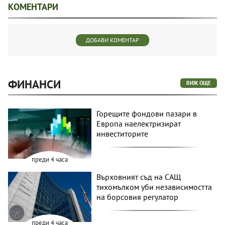
КОМЕНТАРИ
ДОБАВИ КОМЕНТАР
ФИНАНСИ
ВИЖ ОЩЕ
Горещите фондови пазари в
Европа наелектризират
инвеститорите
преди 4 часа
Върховният съд на САЩ
тихомълком уби независимостта
на борсовия регулатор
преди 4 часа