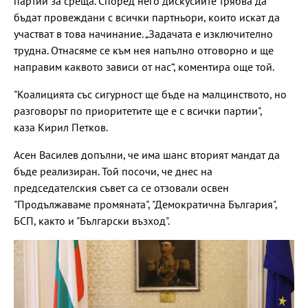
партии за среща. Според него дискусиите трябва да
бъдат провеждани с всички партньори, които искат да
участват в това начинание. „Задачата е изключително
трудна. Отнасяме се към нея напълно отговорно и ще
направим каквото зависи от нас“, коментира още той.
"Коалицията със сигурност ще бъде на малцинството, но
разговорът по приоритетите ще е с всички партии",
каза Кирил Петков.
Асен Василев допълни, че има шанс вторият мандат да
бъде реализиран. Той посочи, че днес на
председателския съвет са се отзовали освен
"Продължаваме промяната", "Демократична България",
БСП, както и "Български възход".