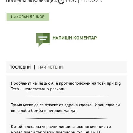
Последна актуализация:
15:37 | 15.12.22 г.
НИКОЛАЙ ДЕНКОВ
НАПИШИ КОМЕНТАР
ПОСЛЕДНИ
НАЙ-ЧЕТЕНИ
Проблемът на Tesla с AI е противоположен на този при Big
Tech – недостатъчно разходи
Тръмп може да се откаже от ядрена сделка - Иран едва ли
ще сглоби бомба в неговия мандат
Китай прокарва червени линии за икономическия си
модел преди търговски преговори със САЩ и ЕС