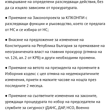
извършване на определени разследващи действия, без
да са изцяло зависими от прокуратурата.
● Приемане на Законопроекта за КПКОНПИ с
разследващи функции и ръководство, което се предлага
от МС и се избира от НС;
● Внасяне на предложение за изменение на
Конституцията на Република България за премахване на
неограничената власт на главния прокурор (отмяна на
чл. 126, ал. 2 от КРБ) и други необходими промени.
● Приемане на ветото на президента на промените в
Изборния кодекс с цел отмяна на недемократичните
изменения, приети в малките часове на нощта през
последните 2 месеца.
● Приемане на съответните изменения на законите,
уреждащи процедурата по избор на председатели на
службите за сигурност (ДАНС, ДАР, НСО, Военно