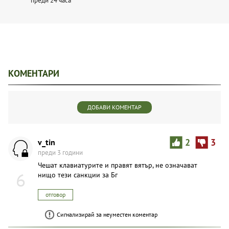
преди 24 часа
КОМЕНТАРИ
ДОБАВИ КОМЕНТАР
v_tin
2
3
преди 3 години
Чешат клавиатурите и правят вятър, не означават
6
нищо тези санкции за Бг
отговор
Сигнализирай за неуместен коментар