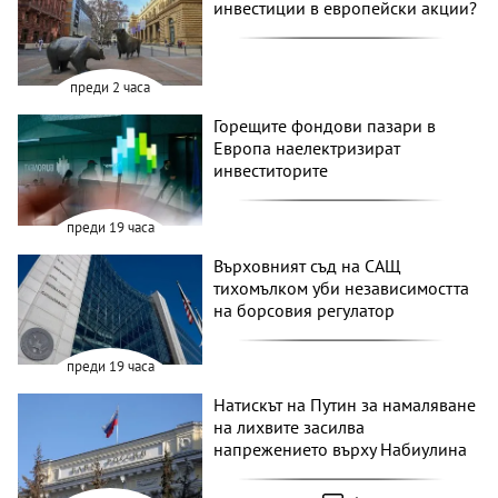
инвестиции в европейски акции?
преди 2 часа
Горещите фондови пазари в
Европа наелектризират
инвеститорите
преди 19 часа
Върховният съд на САЩ
тихомълком уби независимостта
на борсовия регулатор
преди 19 часа
Натискът на Путин за намаляване
на лихвите засилва
напрежението върху Набиулина