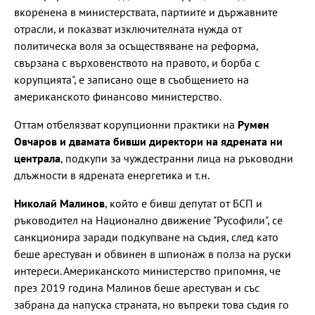
вкоренена в министерствата, партиите и държавните
отрасли, и показват изключителната нужда от
политическа воля за осъществяване на реформа,
свързана с върховенството на правото, и борба с
корупцията", е записано още в съобщението на
американското финансово министерство.
Оттам отбелязват корупционни практики на
Румен
Овчаров и двамата бивши директори на ядрената ни
централа
, подкупи за чуждестранни лица на ръководни
длъжности в ядрената енергетика и т.н.
Николай Малинов
, който е бивш депутат от БСП и
ръководител на Национално движение "Русофили", се
санкционира заради подкупване на съдия, след като
беше арестуван и обвинен в шпионаж в полза на руски
интереси. Американското министерство припомня, че
през 2019 година Малинов беше арестуван и със
забрана да напуска страната, но въпреки това съдия го