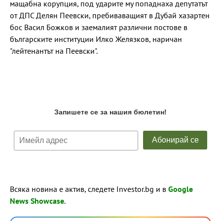
мащабна корупция, под ударите му попаднаха депутатът
от ДПС Делян Пеевски, пребиваващият в Дубай хазартен
бос Васил Божков и заемалият различни постове в
българските институции Илко Желязков, наричан
"лейтенантът на Пеевски".
Всяка новина е актив, следете Investor.bg и в
Google
News Showcase
.