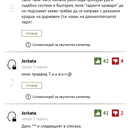
3
съдебна система в България, поне "гадните кравари" да
ни подскажат какво трябва да се направи с доказани
крадци на държавни (т.е. наши, на данъкоплатците)
пари!
отговор
Сигнализирай за неуместен коментар
Jorkata
42
4
преди 3 години
имах предвид Т.и.к.в.о.ч.@
2
отговор
Сигнализирай за неуместен коментар
Jorkata
41
2
преди 3 години
Дано *** е следващият в списъка.