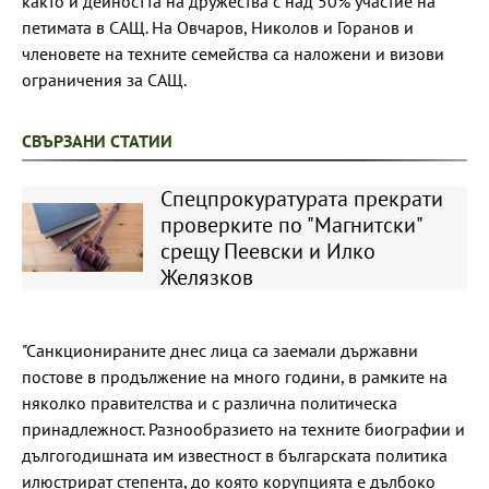
както и дейността на дружества с над 50% участие на
петимата в САЩ. На Овчаров, Николов и Горанов и
членовете на техните семейства са наложени и визови
ограничения за САЩ.
СВЪРЗАНИ СТАТИИ
Спецпрокуратурата прекрати
проверките по "Магнитски"
срещу Пеевски и Илко
Желязков
"Санкционираните днес лица са заемали държавни
постове в продължение на много години, в рамките на
няколко правителства и с различна политическа
принадлежност. Разнообразието на техните биографии и
дългогодишната им известност в българската политика
илюстрират степента, до която корупцията е дълбоко