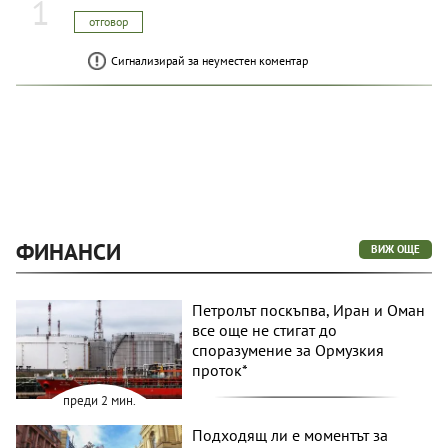
1
отговор
Сигнализирай за неуместен коментар
ФИНАНСИ
ВИЖ ОЩЕ
Петролът поскъпва, Иран и Оман
все още не стигат до
споразумение за Ормузкия
проток*
преди 2 мин.
Подходящ ли е моментът за