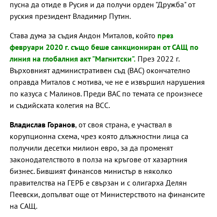
пусна да отиде в Русия и да получи орден "Дружба" от
руския президент Владимир Путин.
Става дума за съдия Андон Миталов, който
през
февруари 2020 г. също беше санкциониран от САЩ по
линия на глобалния акт "Магнитски".
През 2022 г.
Върховният административен съд (ВАС) окончателно
оправда Миталов с мотива, че не е извършил нарушения
по казуса с Малинов. Преди ВАС по темата се произнесе
и съдийската колегия на ВСС.
Владислав Горанов
, от своя страна, е участвал в
корупционна схема, чрез която длъжностни лица са
получили десетки милион евро, за да променят
законодателството в полза на кръгове от хазартния
бизнес. Бившият финансов министър в няколко
правителства на ГЕРБ е свързан и с олигарха Делян
Пеевски, допълват още от Министерството на финансите
на САЩ.