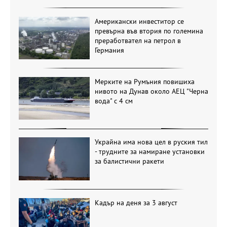
Американски инвеститор се
превърна във втория по големина
преработвател на петрол в
Германия
Мерките на Румъния повишиха
нивото на Дунав около АЕЦ "Черна
вода" с 4 см
Украйна има нова цел в руския тил
- трудните за намиране установки
за балистични ракети
Кадър на деня за 3 август