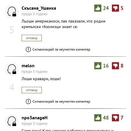
Скъсана_Ушанка
24
5
преди 3 години
Льоши американоси, пак паказали, что родни
5
кремълски гАзолизци знаят се.
отговор
Сигнализирай за неуместен коментар
melon
16
8
преди 3 години
Лоши кравари, лоши!
4
отговор
Сигнализирай за неуместен коментар
npo3anageH
48
7
преди 3 години
Само така! Като нямаме работеща прокуратура и