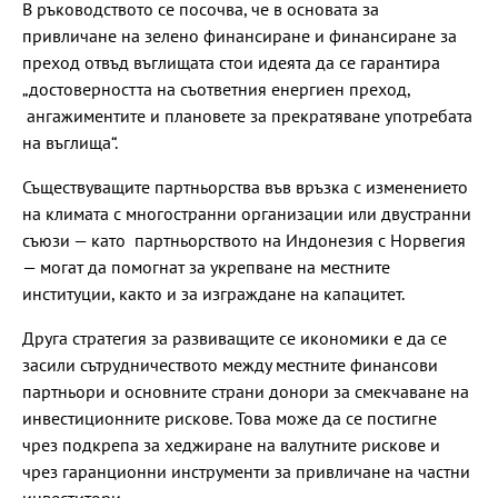
В ръководството се посочва, че в основата за
привличане на зелено финансиране и финансиране за
преход отвъд въглищата стои идеята да се гарантира
„достоверността на съответния енергиен преход,
ангажиментите и плановете за прекратяване употребата
на въглища“.
Съществуващите партньорства във връзка с изменението
на климата с многостранни организации или двустранни
съюзи — като партньорството на Индонезия с Норвегия
— могат да помогнат за укрепване на местните
институции, както и за изграждане на капацитет.
Друга стратегия за развиващите се икономики е да се
засили сътрудничеството между местните финансови
партньори и основните страни донори за смекчаване на
инвестиционните рискове. Това може да се постигне
чрез подкрепа за хеджиране на валутните рискове и
чрез гаранционни инструменти за привличане на частни
инвеститори.