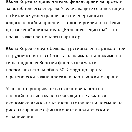
Южна Корея за допълнително финансиране на проекти
за възобновяема енергия. Увеличаващите се инвестиции
на Китай в чуждестранни зелени енергийни и
хидроенергийни проекти — както и усилията на Пекин
да „озелени“ инициативата „Един пояс, един път“ – го
правят важен регионален партньор.
Южна Корея е друг обещаващ регионален партньор при
сътрудничеството в областта на климата с ангажимента
си да подкрепя Зеления фонд за климата в
предоставянето на общо 30,3 млрд. долара за
стратегически важни проекти в партньорските страни.
Успешното ускоряване на екологизирането на
енергийната система в развиващите се азиатски
икономики изисква значителна готовност и поемане на
риск за справяне с финансовите и политическите
ограничения.