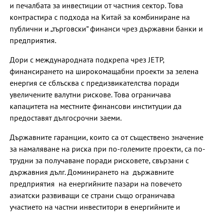
и печалбата за инвестиции от частния сектор. Това
контрастира с подхода на Китай за комбиниране на
публични и „търговски“ финанси чрез държавни банки и
предприятия.
Дори с международната подкрепа чрез JETP,
финансирането на широкомащабни проекти за зелена
енергия се сблъсква с предизвикателства поради
увеличените валутни рискове. Това ограничава
капацитета на местните финансови институции да
предоставят дългосрочни заеми.
Държавните гаранции, които са от съществено значение
за намаляване на риска при по-големите проекти, са по-
трудни за получаване поради рисковете, свързани с
държавния дълг. Доминирането на държавните
предприятия на енергийните пазари на повечето
азиатски развиващи се страни също ограничава
участието на частни инвеститори в енергийните и