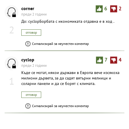
corner
6
2
преди 2 години
До: cyclopБорбата с икономиката отдавна е в ход .
2
отговор
Сигнализирай за неуместен коментар
cyclop
7
4
преди 2 години
Къде се мотат, някои държави в Европа вече изсякоха
1
милиони дървета, за да садят вятърни мелници и
соларни панели и да се борят с климата.
отговор
Сигнализирай за неуместен коментар