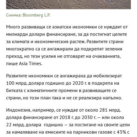
Снимка: Bloomberg L.P.
Много развиващи се азиатски икономики се нуждаят от
милиарди долари финансиране, за да постигнат целите
за климата и икономическия растеж. Развитите страни
многократно са се ангажирали да подкрепят зеления
преход, но тези усилия не отговарят на очакванията,
пише Asia Times.
Развитите икономики се ангажираха да мобилизират
100 млрд. долара годишно до 2020 г. в подкрепа на
битката с климатичните промени в развиващите се
страни, но този план така и не се реализира напълно.
Индонезия, например, се нуждае от около 281 млрд.
долара финансиране от 2018 г. до 2030 г. — или около
22 млрд. долара годишно — за постигане на своите цели
за намаляване на емисиите на парникови газове с 43% с