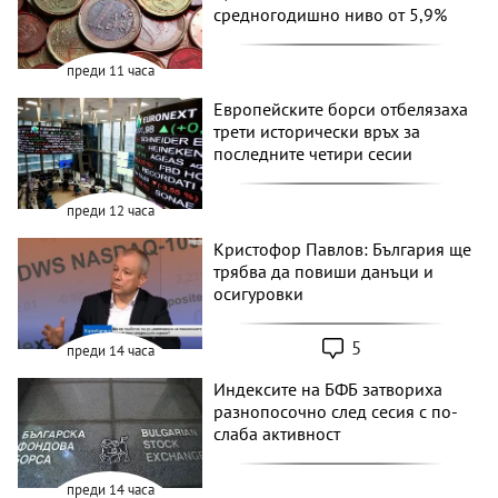
средногодишно ниво от 5,9%
преди 11 часа
Европейските борси отбелязаха
трети исторически връх за
последните четири сесии
преди 12 часа
Кристофор Павлов: България ще
трябва да повиши данъци и
осигуровки
5
преди 14 часа
Индексите на БФБ затвориха
разнопосочно след сесия с по-
слаба активност
преди 14 часа