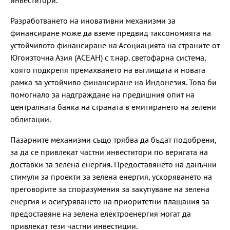
Разработването на иновативни механизми за
финансиране може да вземе предвид таксономията на
устойчивото финансиране на Асоциацията на страните от
Югоизточна Азия (АСЕАН) с т.нар. светофарна система,
която подкрепя премахването на въглищата и новата
рамка за устойчиво финансиране на Индонезия. Това би
помогнало за надграждане на предишния опит на
централната банка на страната в емитирането на зелени
облигации.
Пазарните механизми също трябва да бъдат подобрени,
за да се привлекат частни инвеститори по веригата на
доставки за зелена енергия. Предоставянето на данъчни
стимули за проекти за зелена енергия, ускоряването на
преговорите за споразумения за закупуване на зелена
енергия и осигуряването на приоритетни плащания за
предоставяне на зелена електроенергия могат да
привлекат тези частни инвестиции.