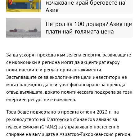
изчакване край бреговете на
Азия
Петрол за 100 долара? Азия ще
плати най-голямата цена
За да ускорят прехода към зелена енергия, развиващите
се икономики в региона могат да акцентират върху
политическите и регулаторни ангажименти.
Застъпващите се за екологичните цели инвеститори не
могат надеждно да осигурят финансиране за прехода
отвъд въглищата, докато политическата подкрепа за този
енергиен ресурс не е намалена.
Това беше подчертано в проекта от юни 2023 г. на
ръководството на Глазгоуския финансов алианс за
нулеви емисии (GFANZ) за управлявано постепенно
спиране на въглищата в Азиатско-Тихоокеанския регион.