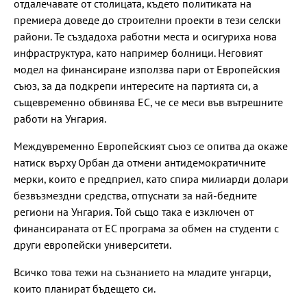
отдалечавате от столицата, където политиката на
премиера доведе до строителни проекти в тези селски
райони. Те създадоха работни места и осигуриха нова
инфраструктура, като например болници. Неговият
модел на финансиране използва пари от Европейския
съюз, за да подкрепи интересите на партията си, а
същевременно обвинява ЕС, че се меси във вътрешните
работи на Унгария.
Междувременно Европейският съюз се опитва да окаже
натиск върху Орбан да отмени антидемократичните
мерки, които е предприел, като спира милиарди долари
безвъзмездни средства, отпуснати за най-бедните
региони на Унгария. Той също така е изключен от
финансираната от ЕС програма за обмен на студенти с
други европейски университети.
Всичко това тежи на съзнанието на младите унгарци,
които планират бъдещето си.