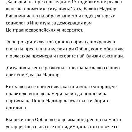
„За първи път през последните 15 години имате реален
шанс да промените ситуацията“, каза Балинт Маджар,
бивш министър на образованието и водещ унгарски
социолог в Института за демокрация към
Централноевропейския университет.
Тя остро критикува това, което нарича автокрация в
стила на престъпната мафия при Орбан, която обогатява
и овластява премиера и неговите най-близки съюзници.
„Ситуацията сега е различна с това зараждащо се ново
движение“, казва Маджар.
Ето защо тя се притеснява, както и много унгарци, че
правителството ще намери начин да попречи на
партията на Петер Маджар да участва в изборите
догодина.
Въпреки това Орбан все още има подкрепата на много
унгарци. Това става все по-видимо, колкото повече се