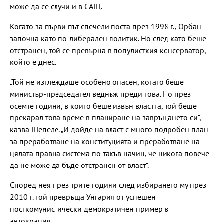
може да се случи и в САЩ.
Когато за първи път спечели поста през 1998 г., Орбан
започна като по-либерален политик. Но след като беше
отстранен, той се превърна в популисткия консерватор,
който е днес.
„Той не изглеждаше особено опасен, когато беше
министър-председател веднъж преди това. Но през
осемте години, в които беше извън властта, той беше
прекарал това време в планиране на завръщането си“,
казва Шепеле. „И дойде на власт с много подробен план
за преработване на конституцията и преработване на
цялата правна система по такъв начин, че никога повече
да не може да бъде отстранен от власт“.
Според нея през трите години след избирането му през
2010 г. той превръща Унгария от успешен
посткомунистически демократичен пример в
автокрация.