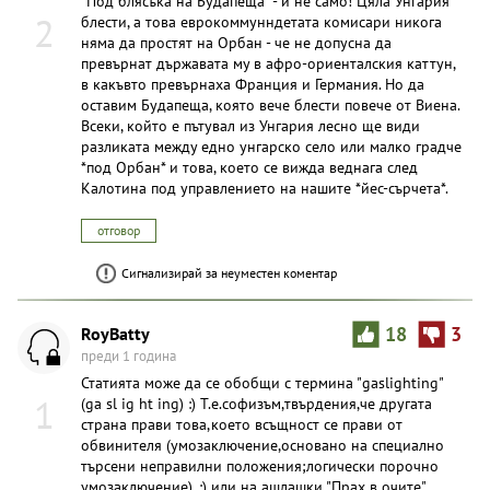
*Под блясъка на Будапеща* - и не само! Цяла Унгария
2
блести, а това еврокоммунндетата комисари никога
няма да простят на Орбан - че не допусна да
превърнат държавата му в афро-ориенталския каттун,
в какъвто превърнаха Франция и Германия. Но да
оставим Будапеща, която вече блести повече от Виена.
Всеки, който е пътувал из Унгария лесно ще види
разликата между едно унгарско село или малко градче
*под Орбан* и това, което се вижда веднага след
Калотина под управлението на нашите *йес-сърчета*.
отговор
Сигнализирай за неуместен коментар
RoyBatty
18
3
преди 1 година
Статията може да се обобщи с термина "gaslighting"
1
(ga sl ig ht ing) :) T.e.софизъм,твърдения,че другата
страна прави това,което всъщност се прави от
обвинителя (умозаключение,основано на специално
търсени неправилни положения;логически порочно
умозаключение). :) или на ашлашки "Прах в очите",