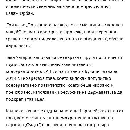
и политически съветник на министър-председателя
Балаж Орбан.
„Той каза: „Погледнете наляво, те са съюзници в световен
мащаб“. Те имат свои мрежи, провеждат конференции,
срещат се и имат идеология, която ги обединява“, обясни
журналистът.
Така Унгария започва да се свързва с други политически
групи със сходно мислене, включително с
консерваторите в САЩ, и да ги кани в Будапеща около
2014 г. Те харесаха това, което видяха - популистко
консервативно правителство, което беше избрано и
преизбрано, използвайки ресурсите на държавата, за да
подкрепи тази цел.
Калноки заяви, че отдръпването на Европейския съюз от
това, което смята за антидемократични практики на
партията „Фидес“, е неговият начин да контролира