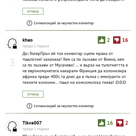
отговор
Сигнализирай за неуместен коментар
khao
2
16
преди 1 година
До: бътерПpъч ей тоя коментар сцепи мрака от
3
тъъъпотия! хахахаха! Хем са по лъскави от Виена, хем
са по лъскави от Мусачево! ... и върха на тъпотияттта е
че еврокомунетата накарали Франция да колонизира
африка преди 400г, та днес да е пълна с емигранти от
техните колонии... тъъъп на комсомолска тиква! :D:D:D
отговор
Сигнализирай за неуместен коментар
Tikva007
16
2
преди 1 година