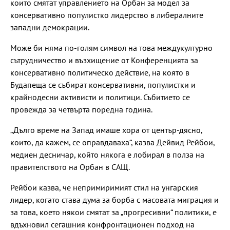
които смятат управлението на Орбан за модел за
консервативно популистко лидерство в либералните
западни демокрации.
Може би няма по-голям символ на това междукултурно
сътрудничество и възхищение от Конференцията за
консервативно политическо действие, на която в
Будапеща се събират консервативни, популистки и
крайнодесни активисти и политици. Събитието се
провежда за четвърта поредна година.
„Дълго време на Запад имаше хора от център-дясно,
които, да кажем, се оправдаваха“, казва Дейвид Рейбои,
медиен десничар, който някога е лобирал в полза на
правителството на Орбан в САЩ.
Рейбои казва, че непримиримият стил на унгарския
лидер, когато става дума за борба с масовата миграция и
за това, което някои смятат за „прогресивни“ политики, е
вдъхновил сегашния конфронтационен подход на