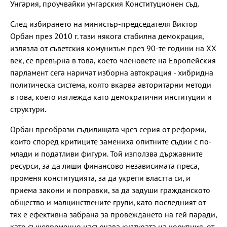
Унгария, проучвайки унгарския Конституционен съд.
След избирането на министър-председателя Виктор
Орбан през 2010 г. тази някога стабилна демокрация,
излязла от съветския комунизъм през 90-те години на ХХ
век, се превърна в това, което членовете на Европейския
парламент сега наричат изборна автокрация - хибридна
политическа система, която вкарва авторитарни методи
в това, което изглежда като демократични институции и
структури.
Орбан преобрази съдилищата чрез серия от реформи,
които според критиците замениха опитните съдии с по-
млади и податливи фигури. Той използва държавните
ресурси, за да лиши финансово независимата преса,
променя конституцията, за да укрепи властта си, и
приема закони и поправки, за да задуши гражданското
общество и малцинствените групи, като последният от
тях е ефективна забрана за провеждането на гей паради,
като същевременно насърчава културата на корупция, от