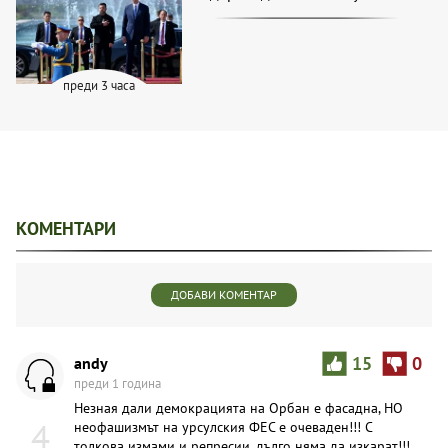
преди 3 часа
КОМЕНТАРИ
ДОБАВИ КОМЕНТАР
andy
15
0
преди 1 година
Незная дали демокрацията на Орбан е фасадна, НО
4
неофашизмът на урсулския ФЕС е очеваден!!! С
толкова измами и репресии, дълго няма да изкарат!!!