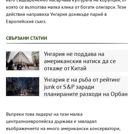
която се възползва малка клика от богати олигарси. Тези
действия направиха Унгария донякъде парий в
Европейския съюз.
СВЪРЗАНИ СТАТИИ
Унгария не поддава на
американския натиск да се
откаже от Китай
Унгария е на ръба от рейтинг
junk от S&P заради
планираните разходи на Орбан
Въпреки това лидерът на тази малка
централноевропейска държава е завладял
въображението на много американски консерватори,