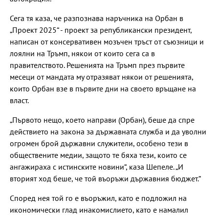
Сега тя каза, че разпознава наръчника на Орбан в
„Проект 2025“ - проект за републикански президент,
написан от консервативен мозъчен тръст от съюзници и
лоялни на Тръмп, някои от които сега са в
правителството. Решенията на Тръмп през първите
месеци от мандата му отразяват някои от решенията,
които Орбан взе в първите дни на своето връщане на
власт.
„Първото нещо, което направи (Орбан), беше да спре
действието на закона за държавната служба и да уволни
огромен брой държавни служители, особено тези в
обществените медии, защото те бяха тези, които се
ангажираха с истинските новини“, каза Шепеле. „И
вторият ход беше, че той въоръжи държавния бюджет.“
Според нея той го е въоръжил, като е подложил на
икономически глад инакомислието, като е намалил