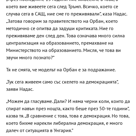
което вие живеете сега след Тръмп. Всичко, което се
случва сега в САЩ, ние сме го преживявали“, каза Надас.
„Затова говорим за правителството на Орбан, което
методично се опитва да задуши критиката. Ние го
преживяваме ден след ден. Това означава много силна
централизация на образованието, премахване на
Министерството на образованието. Мисля, че това ви
звучи много познато?“
Тя не смята, че моделът на Орбан е за подражание.
„Тук сега живеем само със скелето на демокрацията“,
заяви Надас.
„Можем да гласуваме. Дали? И няма черни коли, които да
спират навън през нощта, както беше през 50-те години“,
казва тя. „В сравнение с това, това е демокрация. Но това,
което бихме нарекли либерална демокрация, е много
далеч от ситуацията в Унгария.“