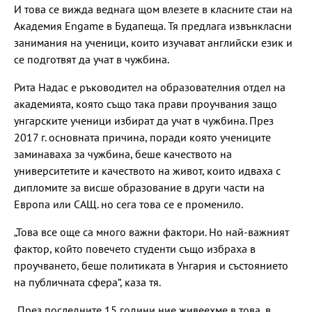
И това се вижда веднага щом влезете в класните стаи на
Академия Engame в Будапеща. Тя предлага извънкласни
занимания на ученици, които изучават английски език и
се подготвят да учат в чужбина.
Рита Надас е ръководител на образователния отдел на
академията, която също така прави проучвания защо
унгарските ученици избират да учат в чужбина. През
2017 г. основната причина, поради която учениците
заминаваха за чужбина, беше качеството на
университетите и качеството на живот, които идваха с
дипломите за висше образование в други части на
Европа или САЩ. но сега това се е променило.
„Това все още са много важни фактори. Но най-важният
фактор, който повечето студенти също избраха в
проучването, беше политиката в Унгария и състоянието
на публичната сфера“, каза тя.
„През последните 15 години ние живеехме в това, в