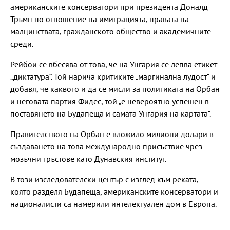
американските консерватори при президента Доналд
Тръмп по отношение на имиграцията, правата на
малцинствата, гражданското общество и академичните
среди.
Рейбои се вбесява от това, че на Унгария се лепва етикет
„диктатура“. Той нарича критиките „маргинална лудост“ и
добавя, че каквото и да се мисли за политиката на Орбан
и неговата партия Фидес, той „е невероятно успешен в
поставянето на Будапеща и самата Унгария на картата“.
Правителството на Орбан е вложило милиони долари в
създаването на това международно присъствие чрез
мозъчни тръстове като Дунавския институт.
В този изследователски център с изглед към реката,
която разделя Будапеща, американските консерватори и
националисти са намерили интелектуален дом в Европа.