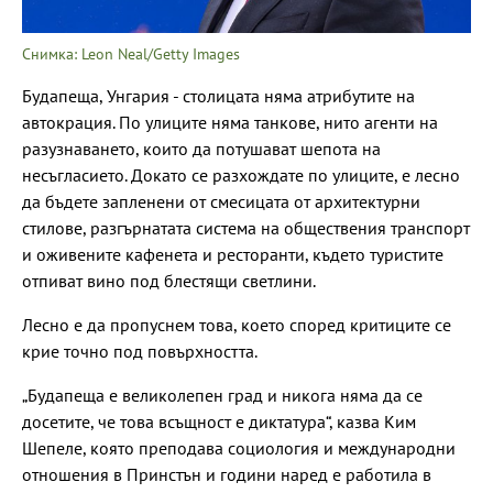
Снимка: Leon Neal/Getty Images
Будапеща, Унгария - столицата няма атрибутите на
автокрация. По улиците няма танкове, нито агенти на
разузнаването, които да потушават шепота на
несъгласието. Докато се разхождате по улиците, е лесно
да бъдете запленени от смесицата от архитектурни
стилове, разгърнатата система на обществения транспорт
и оживените кафенета и ресторанти, където туристите
отпиват вино под блестящи светлини.
Лесно е да пропуснем това, което според критиците се
крие точно под повърхността.
„Будапеща е великолепен град и никога няма да се
досетите, че това всъщност е диктатура“, казва Ким
Шепеле, която преподава социология и международни
отношения в Принстън и години наред е работила в