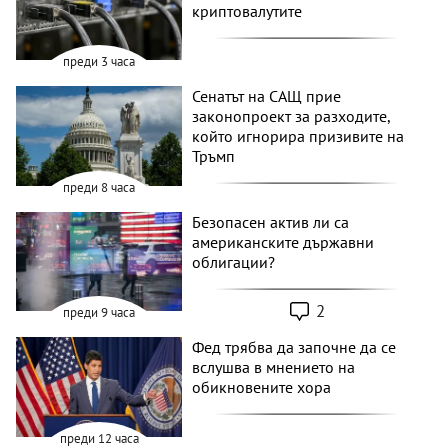
криптовалутите
преди 3 часа
Сенатът на САЩ прие
законопроект за разходите,
който игнорира призивите на
Тръмп
преди 8 часа
Безопасен актив ли са
американските държавни
облигации?
2
преди 9 часа
Фед трябва да започне да се
вслушва в мнението на
обикновените хора
преди 12 часа