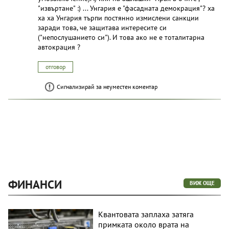
"извъртане" :) ... Унгария е "фасадната демокрация"? ха
ха ха Унгария търпи постянно измислени санкции
заради това, че защитава интересите си
("непослушанието си"). И това ако не е тоталитарна
автокрация ?
отговор
Сигнализирай за неуместен коментар
ФИНАНСИ
ВИЖ ОЩЕ
Квантовата заплаха затяга
примката около врата на