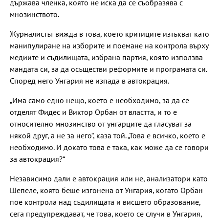
държава членка, която не иска да се съобразява с
мнозинството.
Журналистът вижда в това, което критиците изтъкват като
манипулиране на изборите и поемане на контрола върху
медиите и съдилищата, избрана партия, която използва
мандата си, за да осъществи реформите и програмата си.
Според него Унгария не изпада в автокрация.
„Има само едно нещо, което е необходимо, за да се
отделят Фидес и Виктор Орбан от властта, и то е
относително мнозинство от унгарците да гласуват за
някой друг, а не за него“, каза той. „Това е всичко, което е
необходимо. И докато това е така, как може да се говори
за автокрация?“
Независимо дали е автокрация или не, анализатори като
Шепеле, която беше изгонена от Унгария, когато Орбан
пое контрола над съдилищата и висшето образование,
сега предупреждават, че това, което се случи в Унгария,