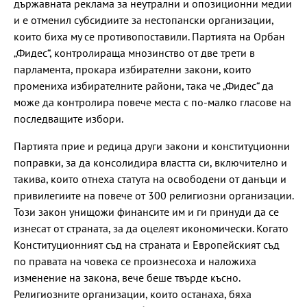
държавната реклама за неутрални и опозиционни медии
и е отменил субсидиите за нестопански организации,
които биха му се противопоставили. Партията на Орбан
„Фидес“, контролираща мнозинство от две трети в
парламента, прокара избирателни закони, които
промениха избирателните райони, така че „Фидес“ да
може да контролира повече места с по-малко гласове на
последващите избори.
Партията прие и редица други закони и конституционни
поправки, за да консолидира властта си, включително и
такива, които отнеха статута на освободени от данъци и
привилегиите на повече от 300 религиозни организации.
Този закон унищожи финансите им и ги принуди да се
изнесат от страната, за да оцелеят икономически. Когато
Конституционният съд на страната и Европейският съд
по правата на човека се произнесоха и наложиха
изменение на закона, вече беше твърде късно.
Религиозните организации, които останаха, бяха