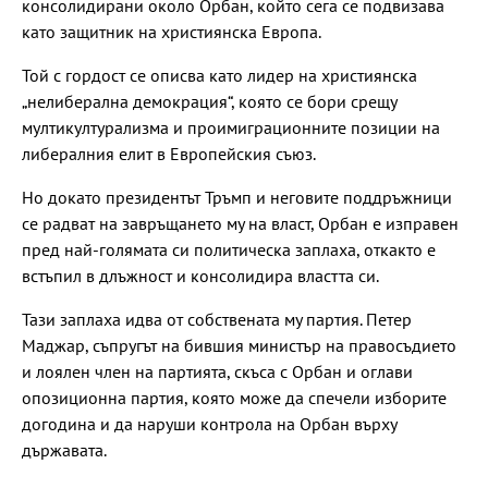
консолидирани около Орбан, който сега се подвизава
като защитник на християнска Европа.
Той с гордост се описва като лидер на християнска
„нелиберална демокрация“, която се бори срещу
мултикултурализма и проимиграционните позиции на
либералния елит в Европейския съюз.
Но докато президентът Тръмп и неговите поддръжници
се радват на завръщането му на власт, Орбан е изправен
пред най-голямата си политическа заплаха, откакто е
встъпил в длъжност и консолидира властта си.
Тази заплаха идва от собствената му партия. Петер
Маджар, съпругът на бившия министър на правосъдието
и лоялен член на партията, скъса с Орбан и оглави
опозиционна партия, която може да спечели изборите
догодина и да наруши контрола на Орбан върху
държавата.