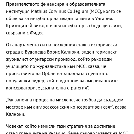
Правителството финансира и образователната
институция Mathius Corvinus Collegium (МСС), която се
обявява за инкубатор на млади таланти в Унгария.
Критиците ѝ виждат в нея инкубатор за бъдещи елити,
свързани с Фидес.
От апартамента си на последния етаж в историческа
сграда в Будапеща Борис Калноки, виден германски
журналист от унгарски произход, който ръководи
училището по журналистика към МСС, казва, че
присъствието на Орбан на западната сцена като
популистки лидер, който вдъхновява американските
консерватори, е „съзнателна стратегия“.
„Тук започна процес на мислене, че трябва да създадем
мостове към англосаксонския консервативен свят“, казва
Калноки.
Човекът, който измисли тази стратегия за достигане
отвъд границите на Унгария, беше ръководителят на MCC