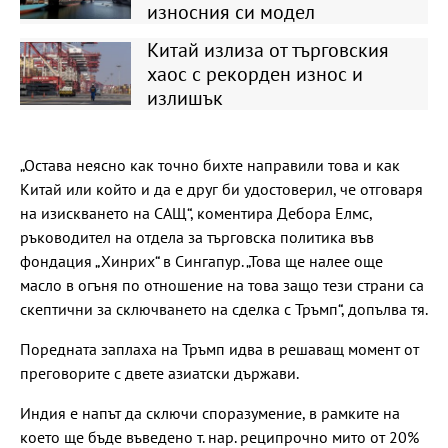
износния си модел
Китай излиза от търговския
хаос с рекорден износ и
излишък
„Остава неясно как точно бихте направили това и как
Китай или който и да е друг би удостоверил, че отговаря
на изискването на САЩ“, коментира Дебора Елмс,
ръководител на отдела за търговска политика във
фондация „Хинрих“ в Сингапур. „Това ще налее още
масло в огъня по отношение на това защо тези страни са
скептични за сключването на сделка с Тръмп“, допълва тя.
Поредната заплаха на Тръмп идва в решаващ момент от
преговорите с двете азиатски държави.
Индия е напът да сключи споразумение, в рамките на
което ще бъде въведено т. нар. реципрочно мито от 20%