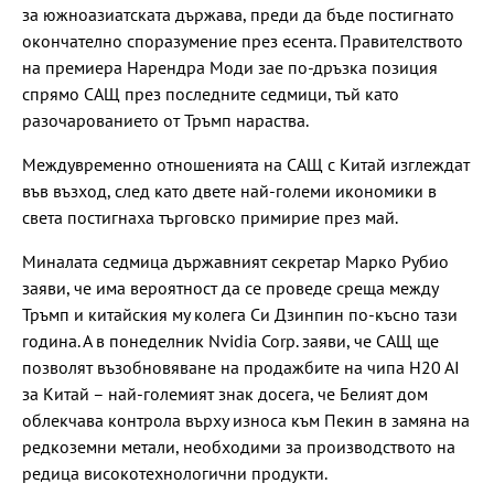
за южноазиатската държава, преди да бъде постигнато
окончателно споразумение през есента. Правителството
на премиера Нарендра Моди зае по-дръзка позиция
спрямо САЩ през последните седмици, тъй като
разочарованието от Тръмп нараства.
Междувременно отношенията на САЩ с Китай изглеждат
във възход, след като двете най-големи икономики в
света постигнаха търговско примирие през май.
Миналата седмица държавният секретар Марко Рубио
заяви, че има вероятност да се проведе среща между
Тръмп и китайския му колега Си Дзинпин по-късно тази
година. А в понеделник Nvidia Corp. заяви, че САЩ ще
позволят възобновяване на продажбите на чипа H20 AI
за Китай – най-големият знак досега, че Белият дом
облекчава контрола върху износа към Пекин в замяна на
редкоземни метали, необходими за производството на
редица високотехнологични продукти.