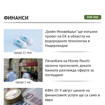
ФИНАНСИ
ВИЖ ОЩЕ
„Грийн Иновейшън“ ще изпълни
проект на ЕК в областта на
водородните технологии в
Нидерландия
преди 21 мин.
Печалбата на Monte Paschi
засенчи прогнозите, докато
банката разглежда оферта за
поглъщане
преди 1 час
КФН: От 9 август цените на
финансовите услуги ще са само в
евро