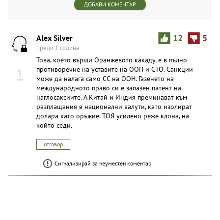
ДОБАВИ КОМЕНТАР
Alex Silver
12
5
преди 1 година
Това, което върши Оранжевото какаду, е в пълно
1
противоречие на уставите на ООН и СТО. Санкции
може да налага само СС на ООН. Газенето на
международното право си е запазен патент на
наглосаксиите. А Китай и Индия преминават към
разплащания в национални валути, като изолират
долара като оръжие. ТОЯ усилено реже клона, на
който седи.
отговор
Сигнализирай за неуместен коментар