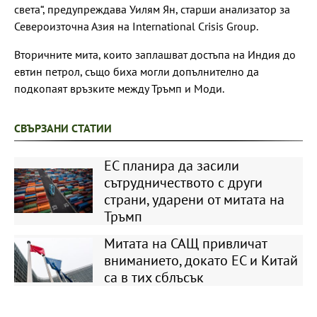
света“, предупреждава Уилям Ян, старши анализатор за
Североизточна Азия на International Crisis Group.
Вторичните мита, които заплашват достъпа на Индия до
евтин петрол, също биха могли допълнително да
подкопаят връзките между Тръмп и Моди.
СВЪРЗАНИ СТАТИИ
ЕС планира да засили
сътрудничеството с други
страни, ударени от митата на
Тръмп
Митата на САЩ привличат
вниманието, докато ЕС и Китай
са в тих сблъсък