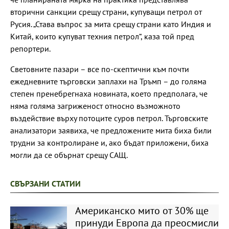
вторични санкции срещу страни, купуващи петрол от
Русия. „Става въпрос за мита срещу страни като Индия и
Китай, които купуват техния петрол“, каза той пред
репортери.
Световните пазари – все по-скептични към почти
ежедневните търговски заплахи на Тръмп – до голяма
степен пренебрегнаха новината, което предполага, че
няма голяма загриженост относно възможното
въздействие върху потоците суров петрол. Търговските
анализатори заявиха, че предложените мита биха били
трудни за контролиране и, ако бъдат приложени, биха
могли да се обърнат срещу САЩ.
СВЪРЗАНИ СТАТИИ
Американско мито от 30% ще
принуди Европа да преосмисли