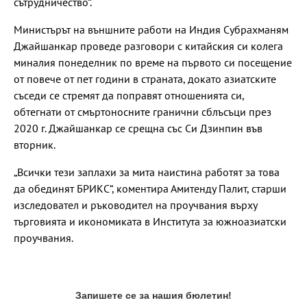
сътрудничество“.
Министърът на външните работи на Индия Субрахманям
Джайшанкар проведе разговори с китайския си колега
миналия понеделник по време на първото си посещение
от повече от пет години в страната, докато азиатските
съседи се стремят да поправят отношенията си,
обтегнати от смъртоносните гранични сблъсъци през
2020 г. Джайшанкар се срещна със Си Дзинпин във
вторник.
„Всички тези заплахи за мита наистина работят за това
да обединят БРИКС“, коментира Амитенду Палит, старши
изследовател и ръководител на проучвания върху
търговията и икономиката в Института за южноазиатски
проучвания.