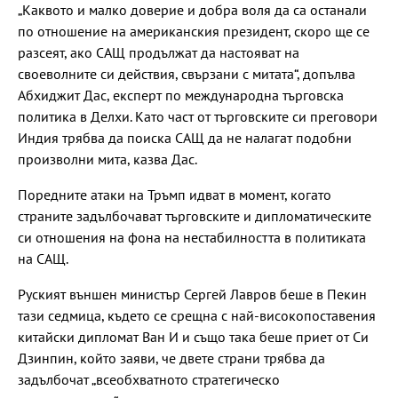
„Каквото и малко доверие и добра воля да са останали
по отношение на американския президент, скоро ще се
разсеят, ако САЩ продължат да настояват на
своеволните си действия, свързани с митата“, допълва
Абхиджит Дас, експерт по международна търговска
политика в Делхи. Като част от търговските си преговори
Индия трябва да поиска САЩ да не налагат подобни
произволни мита, казва Дас.
Поредните атаки на Тръмп идват в момент, когато
страните задълбочават търговските и дипломатическите
си отношения на фона на нестабилността в политиката
на САЩ.
Руският външен министър Сергей Лавров беше в Пекин
тази седмица, където се срещна с най-високопоставения
китайски дипломат Ван И и също така беше приет от Си
Дзинпин, който заяви, че двете страни трябва да
задълбочат „всеобхватното стратегическо