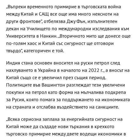
„Въпреки временното примирие в търговската война
между Китай и САЩ все още има много неясноти на
други фронтове“, отбелязва Джу Фън, изпълнителен
декан на Училището по международни изследвания към
Университета в Нанкин. „Вторичното мито ще донесе още
по-голям хаос и Китай със сигурност ще отговори
твърдо“, категоричен е той.
Индия стана основен вносител на руски петрол след
нахлуването в Украйна в началото на 2022 г., а вносът на
Китай също се е увеличил през същия период.
Политиците във Вашингтон разглеждат тези увеличени
покупки на петрол като форма на мълчалива подкрепа
за Русия, която помага за поддържането на икономиката
на страната и отслабва въздействието на санкциите.
„Всяка сериозна заплаха за енергийната сигурност на
Китай може да създаде нови търкания в крехкото
търговско примирие между двете водещи икономики в