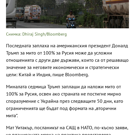
Снимка: Dhiraj Singh/Bloomberg
Последната заплаха на американския президент Доналд
Тръмп за мито от 100% за Русия може да усложни
отношенията с други две държави, които са от решаващо
значение за неговите икономически и стратегически
цели: Китай и Индия, пише Bloomberg.
Миналата седмица Тръмп заплаши да наложи мито от
100% за Русия, освен ако страната не постигне мирно
споразумение с Украйна през следващите 50 дни, като
ограниченията ще бъдат под формата на „вторични
мита“.
Мат Уитакър, посланикът на САЩ в НАТО, по-късно заяви,
че планираната мярка на практика представлява