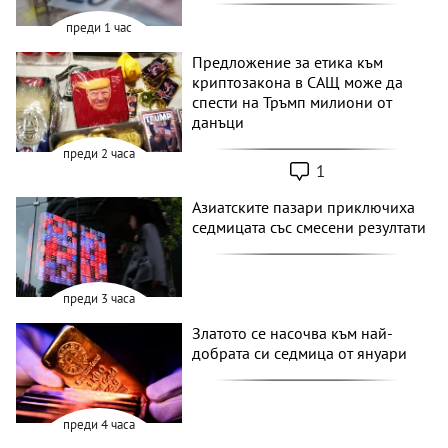
преди 1 час
Предложение за етика към
криптозакона в САЩ може да
спести на Тръмп милиони от
данъци
преди 2 часа
1
Азиатските пазари приключиха
седмицата със смесени резултати
преди 3 часа
Златото се насочва към най-
добрата си седмица от януари
преди 4 часа