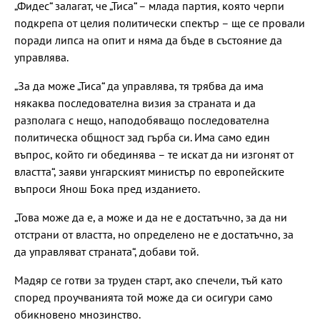
„Фидес“ залагат, че „Тиса“ – млада партия, която черпи
подкрепа от целия политически спектър – ще се провали
поради липса на опит и няма да бъде в състояние да
управлява.
„За да може „Тиса“ да управлява, тя трябва да има
някаква последователна визия за страната и да
разполага с нещо, наподобяващо последователна
политическа общност зад гърба си. Има само един
въпрос, който ги обединява – те искат да ни изгонят от
властта“, заяви унгарският министър по европейските
въпроси Янош Бока пред изданието.
„Това може да е, а може и да не е достатъчно, за да ни
отстрани от властта, но определено не е достатъчно, за
да управляват страната“, добави той.
Мадяр се готви за труден старт, ако спечели, тъй като
според проучванията той може да си осигури само
обикновено мнозинство.