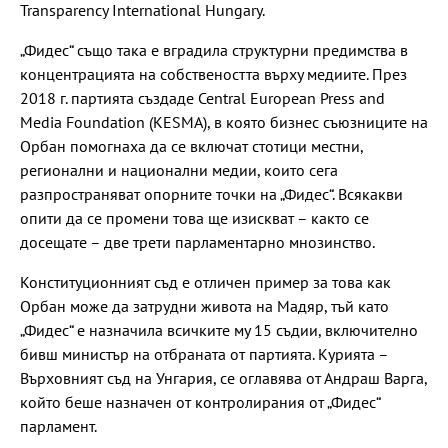
Transparency International Hungary.
„Фидес“ също така е вградила структурни предимства в
концентрацията на собствеността върху медиите. През
2018 г. партията създаде Central European Press and
Media Foundation (KESMA), в която бизнес съюзниците на
Орбан помогнаха да се включат стотици местни,
регионални и национални медии, които сега
разпространяват опорните точки на „Фидес“. Всякакви
опити да се промени това ще изискват – както се
досещате – две трети парламентарно мнозинство.
Конституционният съд е отличен пример за това как
Орбан може да затрудни живота на Мадяр, тъй като
„Фидес“ е назначила всичките му 15 съдии, включително
бивш министър на отбраната от партията. Курията –
Върховният съд на Унгария, се оглавява от Андраш Варга,
който беше назначен от контролирания от „Фидес“
парламент.