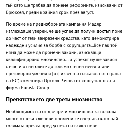
тъй като ще трябва да приеме реформите, изисквани от
Брюксел, преди крайния срок през август.
По време на предизборната кампания Мадяр
изглеждаше уверен, че ще успее да получи достъп поне
до част от тези замразени средства, като демонстрира
надеждни усилия за борба с корупцията. „Все пак той
няма да може да промени закони, изискващи
квалифицирано мнозинство… и успехът му ще зависи
отчасти от неговите до голяма степен неизпитани
преговорни умения и [от] известна гъвкавост от страна
на ЕС“, коментира Орсоля Рачова от консултантската
фирма Eurasia Group.
Препятствието две трети мнозинство
Необходимостта от две трети мнозинство за толкова
много от тези ключови промени се очертава като най-
голямата пречка пред успеха на всяко ново