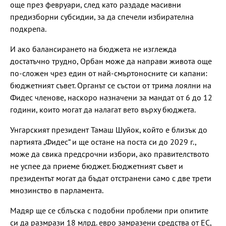
още през февруари, след като раздаде масивни
предизборни субсидии, за да спечели избирателна
подкрепа.
И ако балансирането на бюджета не изглежда
достатъчно трудно, Орбан може да направи живота още
по-сложен чрез един от най-смъртоносните си капани:
бюджетният съвет. Органът се състои от трима лоялни на
Фидес членове, наскоро назначени за мандат от 6 до 12
години, които могат да налагат вето върху бюджета.
Унгарският президент Тамаш Шуйок, който е близък до
партията „Фидес“ и ще остане на поста си до 2029 г.,
може да свика предсрочни избори, ако правителството
не успее да приеме бюджет. Бюджетният съвет и
президентът могат да бъдат отстранени само с две трети
мнозинство в парламента.
Мадяр ще се сблъска с подобни проблеми при опитите
си да размрази 18 млрд. евро замразени средства от ЕС,