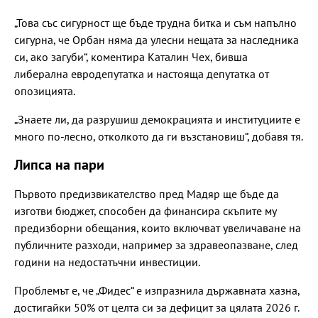
„Това със сигурност ще бъде трудна битка и съм напълно
сигурна, че Орбан няма да улесни нещата за наследника
си, ако загуби“, коментира Каталин Чех, бивша
либерална евродепутатка и настояща депутатка от
опозицията.
„Знаете ли, да разрушиш демокрацията и институциите е
много по-лесно, отколкото да ги възстановиш“, добавя тя.
Липса на пари
Първото предизвикателство пред Мадяр ще бъде да
изготви бюджет, способен да финансира скъпите му
предизборни обещания, които включват увеличаване на
публичните разходи, например за здравеопазване, след
години на недостатъчни инвестиции.
Проблемът е, че „Фидес“ е изпразнила държавната хазна,
достигайки 50% от целта си за дефицит за цялата 2026 г.