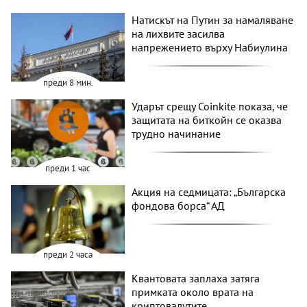
Натискът на Путин за намаляване
на лихвите засилва
напрежението върху Набиулина
преди 8 мин.
Ударът срещу Coinkite показа, че
защитата на биткойн се оказва
трудно начинание
преди 1 час
Акция на седмицата: „Българска
фондова борса“ АД
преди 2 часа
Квантовата заплаха затяга
примката около врата на
криптовалутите