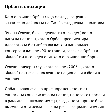
Орбан в опозиция
Като опозиция Орбан също може да затрудни
значително дейността на „Тиса“ в ежедневната политика.
Зузана Селени, бивша депутатка от „Фидес“, която
напусна партията, когато Орбан преориентира
идеологията ѝ от либерализъм към национален
консерватизъм през 90-те години, заяви, че Орбан и
„Фидес“ имат солиден опит като опозиционни борци.
Селени подчерта случилото се през 2006 г., когато
„Фидес“ не спечели последните национални избори в
Унгария.
Орбан първоначално прие поражението си от
Унгарската социалистическа партия, но това се промени
в рамките на няколко месеца, след като унгарците бяха
възмутени от изтеклата частна реч на социалистическия