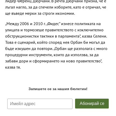
лидер Ференц Дюрчани. В речта Дюрчани призна, че е
лъгал нагло, за да спечели изборите, като е отричал, че
ще въведе мерки за строги икономии.
„Между 2006 и 2010 г. „Фидес“ изнесе политиката на
улицата и тормозеше правителството с изключително
обструкционистки тактики в парламента“, казва Селени.
Това е сценарий, който според нея Орбан би могъл да
бъде изкушен да повтори. „Орбан ще разполага с много
процедурни инструменти, които да използва, за да
забави дори и сформирането на ново правителство“,
казва тя.