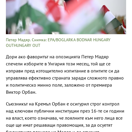
Петер Мадяр. Снимка: EPA/BOGLARKA BODNAR HUNGARY
OUTHUNGARY OUT
Дори ако фаворитът на опозицията Петер Мадяр
спечели изборите в Унгария този месец, той ще се
изправи пред изтощително изпитание в опитите си да
управлява ефективно страната заради сложното правно
и политическо минно поле, заложено от премиера
Виктор Орбан.
Съюзникът на Кремъл Орбан е осигурил строг контрол
над ключови публични институции през 16-те си години
на власт, което означава, че лоялните към него лица все
още ще имат решаващи правомощия, за да осуетят
бюджетните планове на Мадяр и да отменят