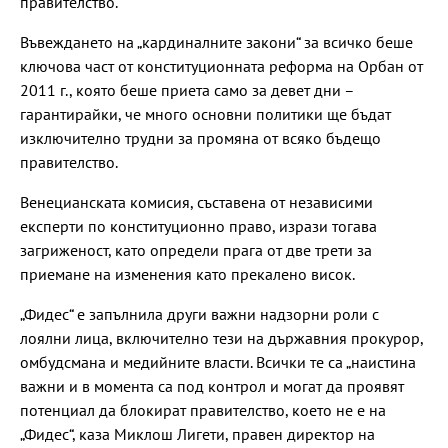
правителство.
Въвеждането на „кардиналните закони“ за всичко беше
ключова част от конституционната реформа на Орбан от
2011 г., която беше приета само за девет дни –
гарантирайки, че много основни политики ще бъдат
изключително трудни за промяна от всяко бъдещо
правителство.
Венецианската комисия, съставена от независими
експерти по конституционно право, изрази тогава
загриженост, като определи прага от две трети за
приемане на изменения като прекалено висок.
„Фидес“ е запълнила други важни надзорни роли с
лоялни лица, включително тези на държавния прокурор,
омбудсмана и медийните власти. Всички те са „наистина
важни и в момента са под контрол и могат да проявят
потенциал да блокират правителство, което не е на
„Фидес“, каза Миклош Лигети, правен директор на