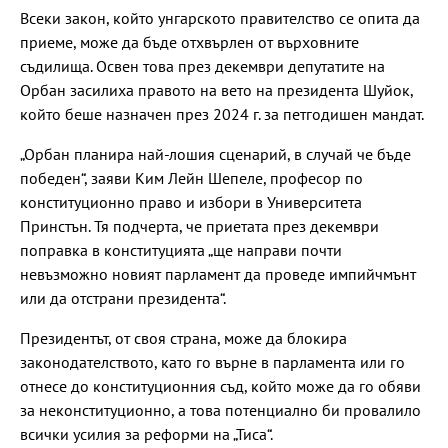
Всеки закон, който унгарското правителство се опита да
приеме, може да бъде отхвърлен от върховните
съдилища. Освен това през декември депутатите на
Орбан засилиха правото на вето на президента Шуйок,
който беше назначен през 2024 г. за петгодишен мандат.
„Орбан планира най-лошия сценарий, в случай че бъде
победен“, заяви Ким Лейн Шепеле, професор по
конституционно право и избори в Университета
Принстън. Тя подчерта, че приетата през декември
поправка в конституцията „ще направи почти
невъзможно новият парламент да проведе импийчмънт
или да отстрани президента“.
Президентът, от своя страна, може да блокира
законодателството, като го върне в парламента или го
отнесе до конституционния съд, който може да го обяви
за неконституционно, а това потенциално би провалило
всички усилия за реформи на „Тиса“.