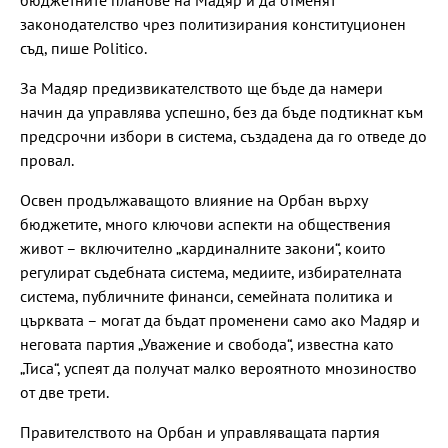
законодателство чрез политизирания конституционен
съд, пише Politico.
За Мадяр предизвикателството ще бъде да намери
начин да управлява успешно, без да бъде подтикнат към
предсрочни избори в система, създадена да го отведе до
провал.
Освен продължаващото влияние на Орбан върху
бюджетите, много ключови аспекти на обществения
живот – включително „кардиналните закони“, които
регулират съдебната система, медиите, избирателната
система, публичните финанси, семейната политика и
църквата – могат да бъдат променени само ако Мадяр и
неговата партия „Уважение и свобода“, известна като
„Тиса“, успеят да получат малко вероятното мнозиноство
от две трети.
Правителството на Орбан и управляващата партия