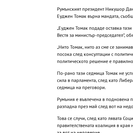
Румънският президент Никушор Дан
Еуджен Томак върна мандата, съоб
„Еуджен Томак подаде оставка тази
Вестя за министър-председател“, о
„Нито Томак, нито аз сме се занимав
посока след консултации с политиче
политическото решение е правилнот
По-рано тази седмица Томак не успя
сила в парламента, след като Либе
седмица на преговори.
Румъния е въвлечена в подновена п
разпадна през май след вот на не
Това се случи, след като лявата Со
правителствената коалиция в края 
за вот на недоверие.