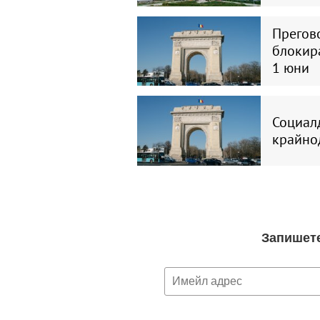
Прегово
блокир
1 юни
Социалд
крайнод