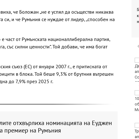
Г
виха, че Боложан „не е успял да осъществи никаква
к
а си, и че Румъния се нуждае от лидер, „способен на
о е част от Румънската националлиберална партия,
га, със силни ценности“. Той добави, че има богат
DARA и Орлин Павлов
кия съюз (ЕС) от януари 2007 г., е притисната от
ще пеят за варненци
на празника на града
ицити в блока. Той беше 9,3% от брутния вътрешен
адна до 7,9% през 2025 г.
Аварии оставят без
вода стотици
варненци
лите отхвърлиха номинацията на Еуджен
Европа бележи ръст
за премиер на Румъния
на случаите на
западнонилска треска