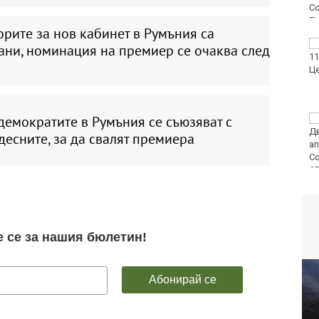
рите за нов кабинет в Румъния са
Фестивал на етносите
ани, номинация на премиер се очаква след
завладява Варна днес
и утре
емократите в Румъния се съюзяват с
30 души са
пострадали при
есните, за да свалят премиера
катастрофи у нас за
последните 24 часа