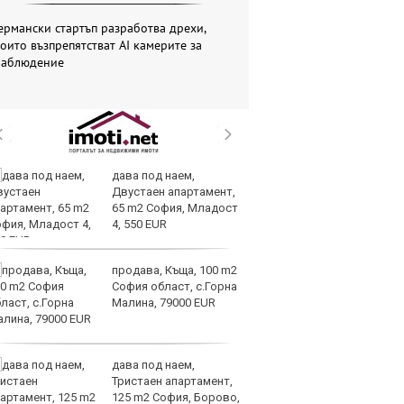
ермански стартъп разработва дрехи,
оито възпрепятстват AI камерите за
наблюдение
дава под наем,
AI
Двустаен апартамент,
за
65 m2 София, Младост
с
4, 550 EUR
к
продава, Къща, 100 m2
ОА
София област, с.Горна
св
Малина, 79000 EUR
сл
О
дава под наем,
За
Тристаен апартамент,
на
125 m2 София, Борово,
ус