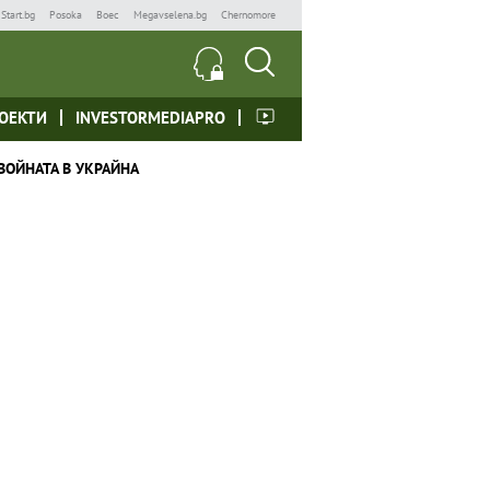
Start.bg
Posoka
Boec
Megavselena.bg
Chernomore
ОЕКТИ
INVESTORMEDIAPRO
ВОЙНАТА В УКРАЙНА