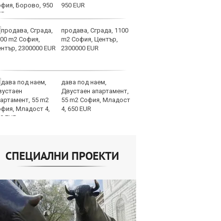
950 EUR
продава, Сграда, 1100
И
m2 София, Център,
гр
2300000 EUR
Ит
ми
дава под наем,
Op
Двустаен апартамент,
ра
55 m2 София, Младост
м
4, 650 EUR
оп
сигурността
СПЕЦИАЛНИ ПРОЕКТИ