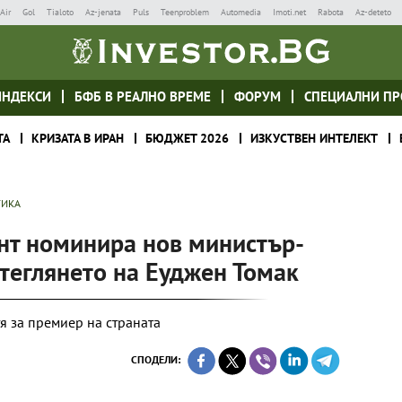
Air
Gol
Tialoto
Az-jenata
Puls
Teenproblem
Automedia
Imoti.net
Rabota
Az-deteto
ИНДЕКСИ
БФБ В РЕАЛНО ВРЕМЕ
ФОРУМ
СПЕЦИАЛНИ ПР
ТА
КРИЗАТА В ИРАН
БЮДЖЕТ 2026
ИЗКУСТВЕН ИНТЕЛЕКТ
ТИКА
нт номинира нов министър-
теглянето на Еуджен Томак
я за премиер на страната
СПОДЕЛИ: