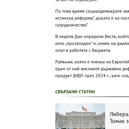
По това време социалдемократе зая
истинска реформа“, докато е на пост
сътрудничество“.
В неделя Дан определи Вестя, койт
като „прозападен“ и „човек на диало
опит в работата с бюджети.
Румъния, която е членка на Европейс
един от най-високите държавни деф
продукт (БВ)П през 2024 г., като сп
СВЪРЗАНИ СТАТИИ
Либера
Томак 