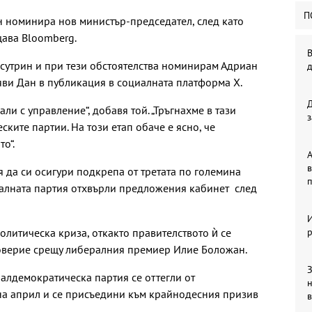
П
 номинира нов министър-председател, след като
щава Bloomberg.
В
 сутрин и при тези обстоятелства номинирам Адриан
бяви Дан в публикация в социалната платформа X.
али с управление“, добавя той. „Тръгнахме в тази
з
ските партии. На този етап обаче е ясно, че
о“.
А
в
 да си осигури подкрепа от третата по големина
п
ралната партия отхвърли предложения кабинет след
олитическа криза, откакто правителството ѝ се
р
доверие срещу либералния премиер Илие Боложан.
З
циалдемократическа партия се оттегли от
на април и се присъедини към крайнодесния призив
в