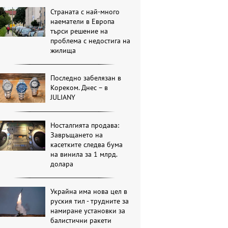
Страната с най-много
наематели в Европа
търси решение на
проблема с недостига на
жилища
Последно забелязан в
Кореком. Днес – в
JULIANY
Носталгията продава:
Завръщането на
касетките следва бума
на винила за 1 млрд.
долара
Украйна има нова цел в
руския тил - трудните за
намиране установки за
балистични ракети