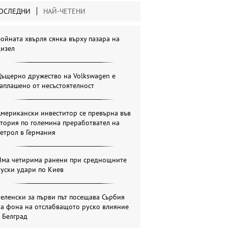
ОСЛЕДНИ
НАЙ-ЧЕТЕНИ
ойната хвърля сянка върху пазара на
дизел
Дъщерно дружество на Volkswagen е
аплашено от несъстоятелност
мерикански инвеститор се превърна във
тория по големина преработвател на
етрол в Германия
Има четирима ранени при среднощните
уски удари по Киев
еленски за първи път посещава Сърбия
на фона на отслабващото руско влияние
 Белград