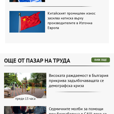
Китайският промишлен износ
засилва натиска върху
производителите в Източна
Европа
ОЩЕ ОТ ПАЗАР НА ТРУДА
ВИЖ ОЩЕ
Високата раждаемост в България
прикрива задълбочаващата се
демографска криза
преди 13 часа
Седмичните молби за помощи
при безработица в САЩ леко се