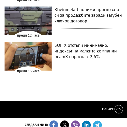
Rheinmetall понижи прогнозата
си за продажбите заради загубен
ключов договор
преди 12 часа
SOFIX отстъпи минимално,
индексът на малките компании
beamX нарасна с 2,6%
преди 13 часа
НАГОРЕ
СЛЕДВАЙ НИ В: