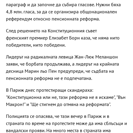
параграф и да започне да събира гласове. Нужни бяха
4,8 млн. гласа, за да се организира общонационален
референдум относно пенсионната реформа.
След решението на Конституционния съвет
френският премиер Елизабет Борн каза, че няма нито
победители, нито победени.
Лидерът на радикалната левица Жан-Люк Меланшон
заяви, че борбата продължава, а лидерът на крайната
десница Марин льо Пен предупреди, че съдбата на
пенсионната реформа не е подпечатана.
В Париж днес протестиращи скандираха:
"Конституционна или не, тази реформа не я искаме", "Вън
Макрон!" и "Ще стигнем до отмяна на реформата".
Полицията се опасява, че тази вечер в Париж и в
страната по време на протестите може да има сблъсъци и
вандалски прояви. На много места в страната има