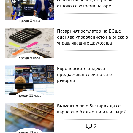
отново се устреми нагоре
преди 8 часа
Пазарният регулатор на ЕС ще
оценява управлението на риска в
управляващите дружества
преди 9 часа
Европейските индекси
продължават серията си от
рекорди
преди 11 часа
Възможно ли е България да се
върне към бюджетни излишъци?
2
преди 12 часа