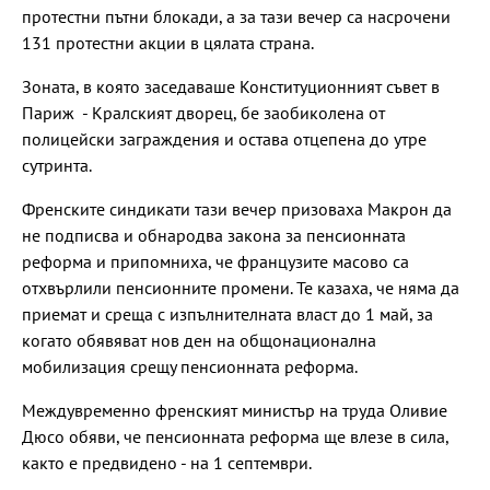
протестни пътни блокади, а за тази вечер са насрочени
131 протестни акции в цялата страна.
Зоната, в която заседаваше Конституционният съвет в
Париж - Кралският дворец, бе заобиколена от
полицейски заграждения и остава отцепена до утре
сутринта.
Френските синдикати тази вечер призоваха Макрон да
не подписва и обнародва закона за пенсионната
реформа и припомниха, че французите масово са
отхвърлили пенсионните промени. Те казаха, че няма да
приемат и среща с изпълнителната власт до 1 май, за
когато обявяват нов ден на общонационална
мобилизация срещу пенсионната реформа.
Междувременно френският министър на труда Оливие
Дюсо обяви, че пенсионната реформа ще влезе в сила,
както е предвидено - на 1 септември.