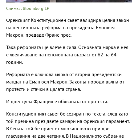
Снимка: Bloomberg LP
Френският Конституционен съвет валидира целия закон
на пенсионната реформа на президента Еманюел
Макрон, предаде Франс прес.
Така реформата ще влезе в сила. Основната мярка в нея
е увеличаване на пенсионната възраст от 62 на 64
години.
Реформата е ключова мярка от втория президентски
мандат на Еманюел Макрон. Законът породи вълна от
протести и стачки в цялата страна.
И днес цяла Франция е обхваната от протести.
Конституционният съвет бе сезиран по текста, след като
той премина през двете камари на френския парламент.
В Сената той бе приет от мнозинството при две
гласувания на две четения. В Националното събрание