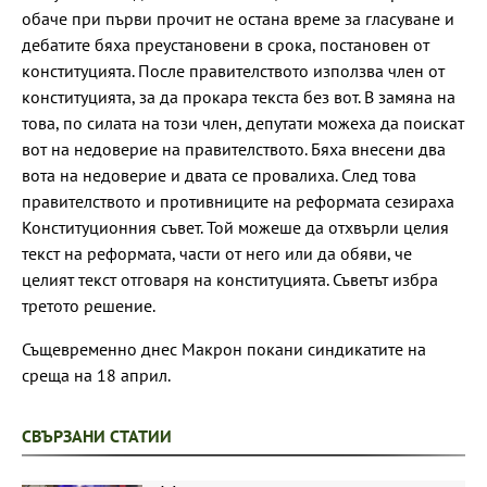
обаче при първи прочит не остана време за гласуване и
дебатите бяха преустановени в срока, постановен от
конституцията. После правителството използва член от
конституцията, за да прокара текста без вот. В замяна на
това, по силата на този член, депутати можеха да поискат
вот на недоверие на правителството. Бяха внесени два
вота на недоверие и двата се провалиха. След това
правителството и противниците на реформата сезираха
Конституционния съвет. Той можеше да отхвърли целия
текст на реформата, части от него или да обяви, че
целият текст отговаря на конституцията. Съветът избра
третото решение.
Същевременно днес Макрон покани синдикатите на
среща на 18 април.
СВЪРЗАНИ СТАТИИ