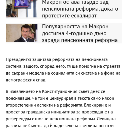
Макрон остава твърдо зад
пенсионната реформа, докато
протестите ескалират
Популярността на Макрон
достигна 4-годишно дъно
заради пенсионната реформа
Президентът защитава реформата на пенсионната
система, защото, според него, тя ще помогне на страната
да съхрани модела на социалната си система на фона на
демографския спад.
В изявлението на Конституционния съвет днес се
поясняваше, че той е цензурирал в текста само някои
второстепенни аспекти на реформата. Блокиран е и
проект за гражданска инициатива за провеждане на
референдум относно пенсионната реформа. Левицата
разчиташе Съветът да ѝ даде зелена светлина по този