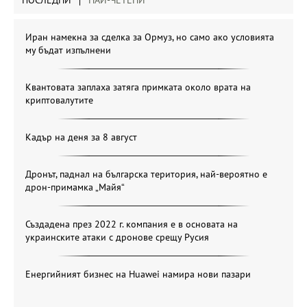
Иран намекна за сделка за Ормуз, но само ако условията
му бъдат изпълнени
Квантовата заплаха затяга примката около врата на
криптовалутите
Кадър на деня за 8 август
Дронът, паднал на българска територия, най-вероятно е
дрон-примамка „Майя“
Създадена през 2022 г. компания е в основата на
украинските атаки с дронове срещу Русия
Енергийният бизнес на Huawei намира нови пазари