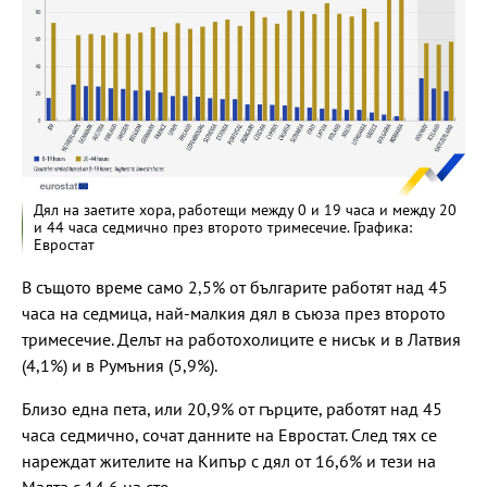
Дял на заетите хора, работещи между 0 и 19 часа и между 20
и 44 часа седмично през второто тримесечие. Графика:
Евростат
В същото време само 2,5% от българите работят над 45
часа на седмица, най-малкия дял в съюза през второто
тримесечие. Делът на работохолиците е нисък и в Латвия
(4,1%) и в Румъния (5,9%).
Близо една пета, или 20,9% от гърците, работят над 45
часа седмично, сочат данните на Евростат. След тях се
нареждат жителите на Кипър с дял от 16,6% и тези на
Малта с 14,6 на сто.