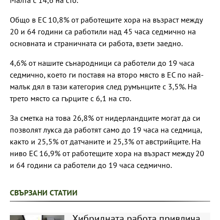
Общо в ЕС 10,8% от работещите хора на възраст между
20 и 64 години са работили над 45 часа седмично на
основната и страничната си работа, взети заедно.
4,6% от нашите сънародници са работели до 19 часа
седмично, което ги поставя на второ място в ЕС по най-
малък дял в тази категория след румънците с 3,5%. На
трето място са гърците с 6,1 на сто.
За сметка на това 26,8% от нидерландците могат да си
позволят лукса да работят само до 19 часа на седмица,
както и 25,5% от датчаните и 25,3% от австрийците. На
ниво ЕС 16,9% от работещите хора на възраст между 20
и 64 години са работели до 19 часа седмично.
СВЪРЗАНИ СТАТИИ
Хибридната работа привлича