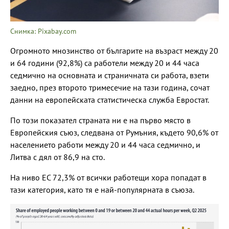
Снимка: Pixabay.com
Огромното мнозинство от българите на възраст между 20
и 64 години (92,8%) са работели между 20 и 44 часа
седмично на основната и страничната си работа, взети
заедно, през второто тримесечие на тази година, сочат
данни на европейската статистическа служба Евростат.
По този показател страната ни е на първо място в
Европейския съюз, следвана от Румъния, където 90,6% от
населението работи между 20 и 44 часа седмично, и
Литва с дял от 86,9 на сто.
На ниво ЕС 72,3% от всички работещи хора попадат в
тази категория, като тя е най-популярната в съюза.