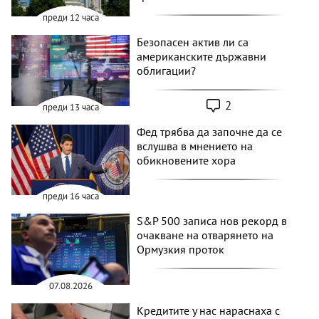
преди 12 часа
Безопасен актив ли са
американските държавни
облигации?
2
преди 13 часа
Фед трябва да започне да се
вслушва в мнението на
обикновените хора
преди 16 часа
S&P 500 записа нов рекорд в
очакване на отварянето на
Ормузкия проток
07.08.2026
Кредитите у нас нараснаха с