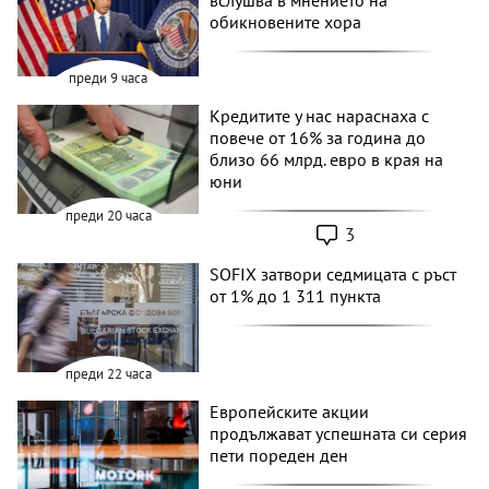
вслушва в мнението на
обикновените хора
преди 9 часа
Кредитите у нас нараснаха с
повече от 16% за година до
близо 66 млрд. евро в края на
юни
преди 20 часа
3
SOFIX затвори седмицата с ръст
от 1% до 1 311 пункта
преди 22 часа
Европейските акции
продължават успешната си серия
пети пореден ден