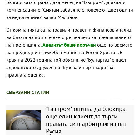
Българската страна дава месец на "Газпром" да изпати
компенсациите. "Смятам забавяне с повече от две години
за недопустимо", заяви Малинов.
От компанията са направили правен и финансов анализ,
на базата на които е взето решението за предявяването
на претенцията.
Анализът беше поръчан
още по времето
на предходния служебен министър Росен Христов. В
края на 2022 година той обясни, че "Булгаргаз" е наел
адвокатското дружество "Бузева и партньори" за
правната оценка.
СВЪРЗАНИ СТАТИИ
"Газпром" опитва да блокира
още един клиент да търси
правата си в арбитраж извън
Русия