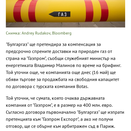
Снимка: Andrey Rudakov, Bloomberg
"Булгаргаз" ще претендира за компенсация за
предсрочно спрените доставки на природен газ от
страна на "Газпром", съобщи служебният министър на
енергетиката Владимир Малинов по време на брифинг.
Той уточни още, че компанията още днес (16 май) ще
обяви търгове за продажбата на свободния капацитет
по договора с турската компания Botas.
Той уточни, че сумата, която очаква държавната
компания от "Газпром", е в размер на 400 млн. евро.
Съгласно договора първоначално "Булгаргаз" ще изпрати
претенцията към "Газпром Експорт", а ако не получи
отговор, ще се обърне към арбитражен съд в Париж.