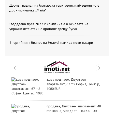
Дронът, паднал на българска територия, най-вероятно е
дрон-примамка „Майя“
Създадена през 2022 г. компания е в основата на
украинските атаки с дронове срещу Русия
Енергийният бизнес на Huawei намира нови пазари
те
дава под наем, Двустаен
апартамент, 67 m2 София, Център,
1080 EUR
ли
продава, Двустаен апартамент, 48
m2 Варна, Младост 1, 83900 EUR