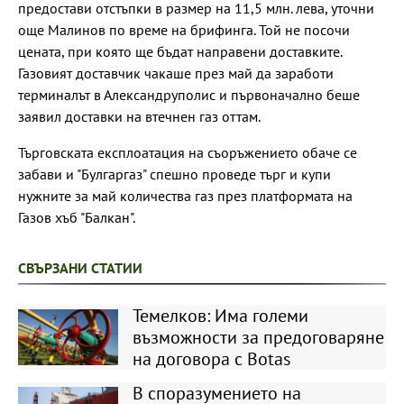
предостави отстъпки в размер на 11,5 млн. лева, уточни
още Малинов по време на брифинга. Той не посочи
цената, при която ще бъдат направени доставките.
Газовият доставчик чакаше през май да заработи
терминалът в Александруполис и първоначално беше
заявил доставки на втечнен газ оттам.
Търговската експлоатация на съоръжението обаче се
забави и "Булгаргаз" спешно проведе търг и купи
нужните за май количества газ през платформата на
Газов хъб "Балкан".
СВЪРЗАНИ СТАТИИ
Темелков: Има големи
възможности за предоговаряне
на договора с Botas
В споразумението на