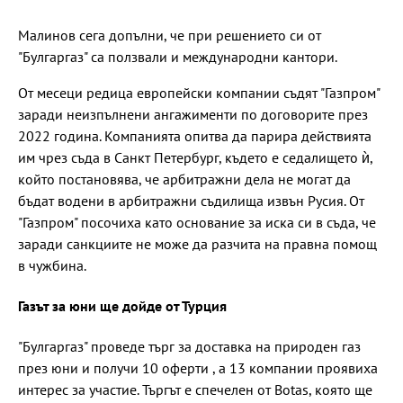
Малинов сега допълни, че при решението си от
"Булгаргаз" са ползвали и международни кантори.
От месеци редица европейски компании съдят "Газпром"
заради неизпълнени ангажименти по договорите през
2022 година. Компанията опитва да парира действията
им чрез съда в Санкт Петербург, където е седалището ѝ,
който постановява, че арбитражни дела не могат да
бъдат водени в арбитражни съдилища извън Русия. От
"Газпром" посочиха като основание за иска си в съда, че
заради санкциите не може да разчита на правна помощ
в чужбина.
Газът за юни ще дойде от Турция
"Булгаргаз" проведе търг за доставка на природен газ
през юни и получи 10 оферти , а 13 компании проявиха
интерес за участие. Търгът е спечелен от Botas, която ще