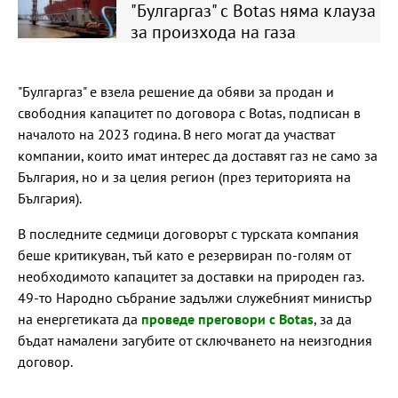
"Булгаргаз" с Botas няма клауза
за произхода на газа
"Булгаргаз" е взела решение да обяви за продан и
свободния капацитет по договора с Botas, подписан в
началото на 2023 година. В него могат да участват
компании, които имат интерес да доставят газ не само за
България, но и за целия регион (през територията на
България).
В последните седмици договорът с турската компания
беше критикуван, тъй като е резервиран по-голям от
необходимото капацитет за доставки на природен газ.
49-то Народно събрание задължи служебният министър
на енергетиката да
проведе преговори с Botas
, за да
бъдат намалени загубите от сключването на неизгодния
договор.